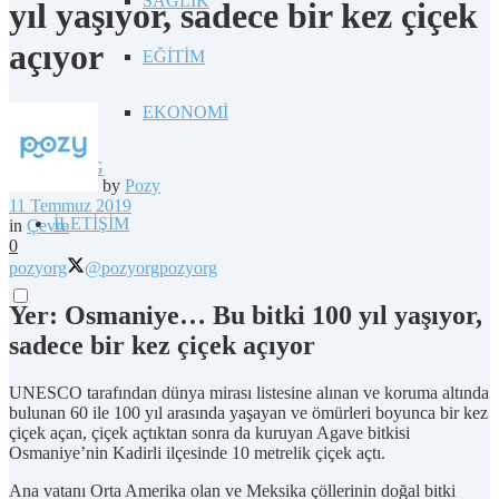
SAĞLIK
yıl yaşıyor, sadece bir kez çiçek
açıyor
EĞİTİM
EKONOMİ
BLOG
by
Pozy
11 Temmuz 2019
İLETİŞİM
in
Çevre
0
pozyorg
@pozyorg
pozyorg
Yer: Osmaniye… Bu bitki 100 yıl yaşıyor,
sadece bir kez çiçek açıyor
UNESCO tarafından dünya mirası listesine alınan ve koruma altında
bulunan 60 ile 100 yıl arasında yaşayan ve ömürleri boyunca bir kez
çiçek açan, çiçek açtıktan sonra da kuruyan Agave bitkisi
Osmaniye’nin Kadirli ilçesinde 10 metrelik çiçek açtı.
Ana vatanı Orta Amerika olan ve Meksika çöllerinin doğal bitki