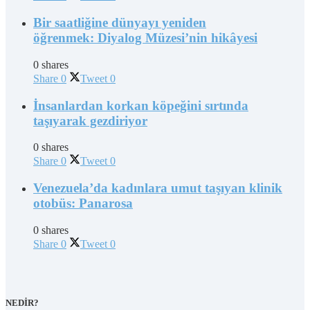
Bir saatliğine dünyayı yeniden
öğrenmek: Diyalog Müzesi’nin hikâyesi
0 shares
Share
0
Tweet
0
İnsanlardan korkan köpeğini sırtında
taşıyarak gezdiriyor
0 shares
Share
0
Tweet
0
Venezuela’da kadınlara umut taşıyan klinik
otobüs: Panarosa
0 shares
Share
0
Tweet
0
NEDİR?