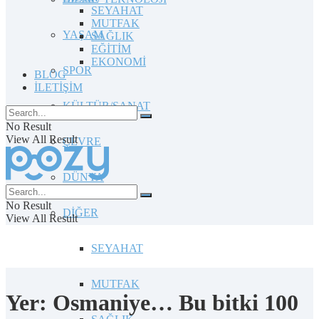
SEYAHAT
MUTFAK
YAŞAM
SAĞLIK
EĞİTİM
EKONOMİ
SPOR
BLOG
İLETİŞİM
KÜLTÜR/SANAT
No Result
View All Result
ÇEVRE
DÜNYA
No Result
DİĞER
View All Result
SEYAHAT
MUTFAK
Yer: Osmaniye… Bu bitki 100