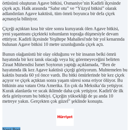
örtüsünü oluşturan Agave bitkisi, Osmaniye’nin Kadirli ilçesinde
çiçek açtı. Halk arasında “Sabır otu” ve “Yüzyıl bitkisi” olarak
adlandırılan Agave kaktüsü, tüm ömrü boyunca bir defa çiçek
açmasıyla biliniyor.
Çiçeği açtıktan kısa bir süre sonra kuruyarak ölen Agave bitkisi,
yeni yaşantısını çiçekteki tohumların toprağa düşmesiyle devam
ettiriyor. Kadirli ilçesinde Yeşiltepe Mahallesi'nde bir yol kenarında
bulunan Agave bitkisi 10 metre uzunluğunda çiçek açtı.
Bunun olağanüstü bir olay olduğunu ve bir insanın belki ömrü
hayatında bir kez tanık olacağı veya hiç göremeyeceğini belirten
Ziraat Mühendisi İsmet Soytorun yaptığı açıklamada, “Ben de
hayatımda ilk kez Agave kaktüsü çiçeği görüyorum. Muhtemelen bu
kaktüs burada 60 yıl önce vardı. Bu bitki ömürlerinde bir kez çiçek
açıyor ve çiçek açtıktan sonra yaşam süresi sona eriyor ölüyor. Bu
bitkinin ana vatanı Orta Amerika. En çok da Meksika’da yetişiyor.
Kurak alanlarda ve sıcak iklimde daha çok yetişiyor. Kadirli’de ilk
defa görüyorum bu bitkiyi. Çiçeğin yüksekliği de şu anda 10
metreye yakın. Gerçekten çok güzel” şeklinde konuştu.
Next Post