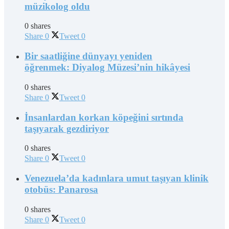
müzikolog oldu
0 shares
Share
0
Tweet
0
Bir saatliğine dünyayı yeniden
öğrenmek: Diyalog Müzesi’nin hikâyesi
0 shares
Share
0
Tweet
0
İnsanlardan korkan köpeğini sırtında
taşıyarak gezdiriyor
0 shares
Share
0
Tweet
0
Venezuela’da kadınlara umut taşıyan klinik
otobüs: Panarosa
0 shares
Share
0
Tweet
0