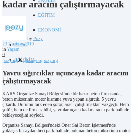
SAĞLIK
kadar aracını çalıştırmayacak
EĞİTİM
EKONOMİ
by
Pozy
23 Haziran 2019
BLOG
in
Yaşam
0
İLETİŞİM
pozyorg
@pozyorg
pozyorg
Yavru sığırcıklar uçuncaya kadar aracını
çalıştırmayacak
KARS Organize Sanayi Bölgesi’nde bir hazır beton firmasında,
beton mikserinin motor kısmına yuva yapan sığırcık, 5 yavru
çıkardı. Durumu fark eden şoför, aracı çalıştırmaktan vazgeçti. Hem
şoför, hem de firma sahibi, yavrular uçana kadar aracın park halinde
bekleyeceğini söyledi.
Organize Sanayi Bölgesi'ndeki Öner Sal Beton İşletmesi'nde
yaklaşık bir aydan beri park halinde bulunan beton mikserinin motor