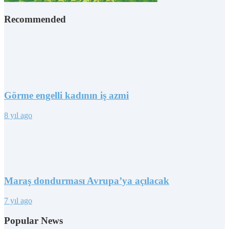
Recommended
Görme engelli kadının iş azmi
8 yıl ago
Maraş dondurması Avrupa’ya açılacak
7 yıl ago
Popular News