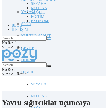
SEYAHAT
MUTFAK
YAŞAM
SAĞLIK
EĞİTİM
EKONOMİ
SPOR
BLOG
İLETİŞİM
KÜLTÜR/SANAT
No Result
View All Result
ÇEVRE
DÜNYA
No Result
DİĞER
View All Result
SEYAHAT
MUTFAK
Yavru sığırcıklar uçuncaya