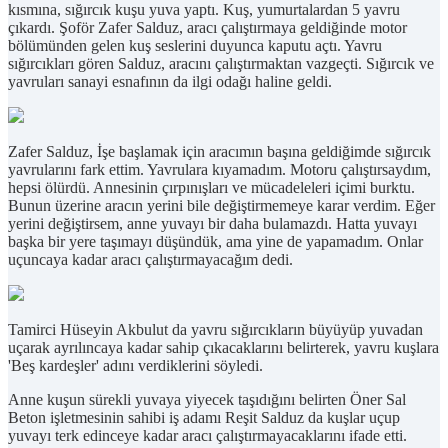
kısmına, sığırcık kuşu yuva yaptı. Kuş, yumurtalardan 5 yavru
çıkardı. Şoför Zafer Salduz, aracı çalıştırmaya geldiğinde motor
bölümünden gelen kuş seslerini duyunca kaputu açtı. Yavru
sığırcıkları gören Salduz, aracını çalıştırmaktan vazgeçti. Sığırcık ve
yavruları sanayi esnafının da ilgi odağı haline geldi.
Zafer Salduz, İşe başlamak için aracımın başına geldiğimde sığırcık
yavrularını fark ettim. Yavrulara kıyamadım. Motoru çalıştırsaydım,
hepsi ölürdü. Annesinin çırpınışları ve mücadeleleri içimi burktu.
Bunun üzerine aracın yerini bile değiştirmemeye karar verdim. Eğer
yerini değiştirsem, anne yuvayı bir daha bulamazdı. Hatta yuvayı
başka bir yere taşımayı düşündük, ama yine de yapamadım. Onlar
uçuncaya kadar aracı çalıştırmayacağım dedi.
Tamirci Hüseyin Akbulut da yavru sığırcıkların büyüyüp yuvadan
uçarak ayrılıncaya kadar sahip çıkacaklarını belirterek, yavru kuşlara
'Beş kardeşler' adını verdiklerini söyledi.
Anne kuşun sürekli yuvaya yiyecek taşıdığını belirten Öner Sal
Beton işletmesinin sahibi iş adamı Reşit Salduz da kuşlar uçup
yuvayı terk edinceye kadar aracı çalıştırmayacaklarını ifade etti.