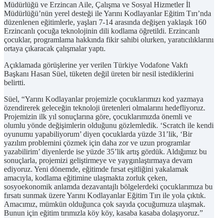
Müdürlüğü ve Erzincan Aile, Çalışma ve Sosyal Hizmetler İl
Müdürlüğü’nün yerel desteği ile Yarını Kodlayanlar Eğitim Tırı’nda
düzenlenen eğitimlerle, yaşları 7-14 arasında değişen yaklaşık 160
Erzincanlı çocuğa teknolojinin dili kodlama öğretildi. Erzincanlı
çocuklar, programlama hakkında fikir sahibi olurken, yaratıcılıklarını
ortaya çıkaracak çalışmalar yaptı.
Açıklamada görüşlerine yer verilen Türkiye Vodafone Vakfı
Başkanı Hasan Süel, tüketen değil üreten bir nesil istediklerini
belirtti.
Süel, “Yarını Kodlayanlar projemizle çocuklarımızı kod yazmaya
özendirerek geleceğin teknoloji üretenleri olmalarını hedefliyoruz.
Projemizin ilk yıl sonuçlarına göre, çocuklarımızda önemli ve
olumlu yönde değişimlerin olduğunu gözlemledik. ‘Scratch ile kendi
oyunumu yapabiliyorum’ diyen çocuklarda yüzde 31’lik, ‘Bir
yazılım problemini çözmek için daha zor ve uzun programlar
yazabilirim’ diyenlerde ise yüzde 35’lik artış gördük. Aldığımız bu
sonuçlarla, projemizi geliştirmeye ve yaygınlaştırmaya devam
ediyoruz. Yeni dönemde, eğitimde fırsat eşitliğini yakalamak
amacıyla, kodlama eğitimine ulaşmakta zorluk çeken,
sosyoekonomik anlamda dezavantajlı bölgelerdeki çocuklarımıza bu
fırsatı sunmak üzere Yarını Kodlayanlar Eğitim Tırı ile yola çıktık.
Amacımız, mümkün olduğunca çok sayıda çocuğumuza ulaşmak.
Bunun için eğitim tırımızla köy köy, kasaba kasaba dolaşıyoruz.”