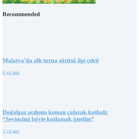
Recommended
Malatya’da allı turna sürüsü ilgi çekti
6 yıl ago
Doğalgaz açılışını keman çalarak kutladı:
“Sevincimi böyle kutlamak istedim”
3 yıl ago