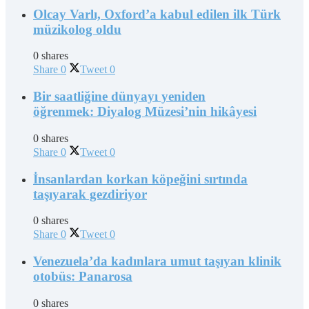
Olcay Varlı, Oxford’a kabul edilen ilk Türk
müzikolog oldu
0 shares
Share
0
Tweet
0
Bir saatliğine dünyayı yeniden
öğrenmek: Diyalog Müzesi’nin hikâyesi
0 shares
Share
0
Tweet
0
İnsanlardan korkan köpeğini sırtında
taşıyarak gezdiriyor
0 shares
Share
0
Tweet
0
Venezuela’da kadınlara umut taşıyan klinik
otobüs: Panarosa
0 shares