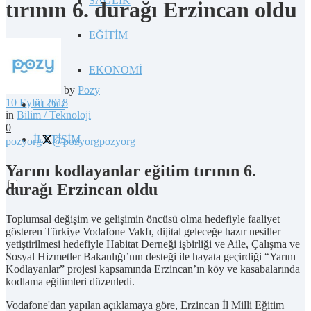
SAĞLIK
tırının 6. durağı Erzincan oldu
EĞİTİM
EKONOMİ
by
Pozy
10 Eylül 2018
BLOG
in
Bilim / Teknoloji
0
İLETİŞİM
pozyorg
@pozyorg
pozyorg
Yarını kodlayanlar eğitim tırının 6.
durağı Erzincan oldu
Toplumsal değişim ve gelişimin öncüsü olma hedefiyle faaliyet
gösteren Türkiye Vodafone Vakfı, dijital geleceğe hazır nesiller
yetiştirilmesi hedefiyle Habitat Derneği işbirliği ve Aile, Çalışma ve
Sosyal Hizmetler Bakanlığı’nın desteği ile hayata geçirdiği “Yarını
Kodlayanlar” projesi kapsamında Erzincan’ın köy ve kasabalarında
kodlama eğitimleri düzenledi.
Vodafone'dan yapılan açıklamaya göre, Erzincan İl Milli Eğitim