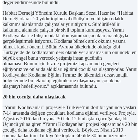
değerlendirmesinde bulundu.
Habitat Derneği Yönetim Kurulu Başkanı Sezai Hazır ise “Habitat
Derneği olarak 20 yıldır toplumsal dönüşüm ve bilişim odaklı
kalkınma alanlarında çalışmalar yürütüyoruz. Sürdürülebilir
kalkınma alanında çalışan bir sivil toplum kuruluşuyuz. Yarını
Kodlayanlar ile bilişim odaklı dönüşümüzü çocuklar aracılığıyla
gerçekleştirmek istiyoruz. Kodlama bilmek artık okuma yazma
bilmek kadar önemli. Bütün Avrupa ülkelerinde olduğu gibi
Türkiye’de de kodlamanın ders olarak yer almamasının önündeki en
büyük engel bunu verecek yetişmiş insan gücünün
olmaması. Bunun için biz de projemiz kapsamında gençleri
eğitiyoruz ve onlar da aldıkları eğitimi çocuklara ulaştırıyorlar. Yarını
Kodlayanlar Kodlama Eğitim Tırımız ile ülkemizin dezavantajlı
bölgelerinde bu teknoloji eğitimlerine ulaşamayan çocuklara
ulaşmayı hedefliyoruz.” açıklamasında bulundu.
20 bin çocuğa daha ulaşılacak
“Yarını Kodlayanlar” projesiyle Türkiye’nin dört bir yanında yaşları
7-14 arasında değişen çocuklara kodlama eğitimi veriliyor. Projeyle,
Ağustos 2016’dan bu yana 30 ilde 12 bini aşkın çocuğa ulaşıldı.
Üçüncü yılına giren “Yarını Kodlayanlar” projesi kapsamında 20 bin
çocuğa daha kodlama eğitimi verilecek. Böylece, Nisan 2019
sonuna kadar tüm Türkiye’de toplam 60 ilde 30 binin üzerinde