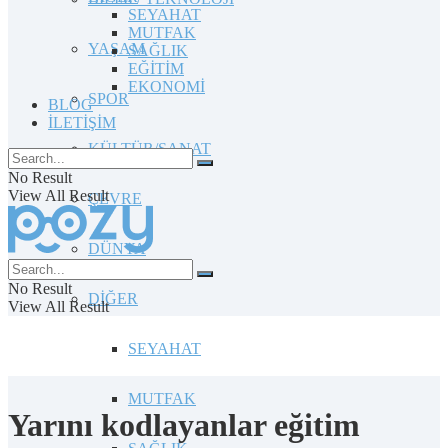
SEYAHAT
MUTFAK
YAŞAM
SAĞLIK
EĞİTİM
EKONOMİ
SPOR
BLOG
İLETİŞİM
KÜLTÜR/SANAT
No Result
View All Result
ÇEVRE
DÜNYA
No Result
DİĞER
View All Result
SEYAHAT
MUTFAK
Yarını kodlayanlar eğitim