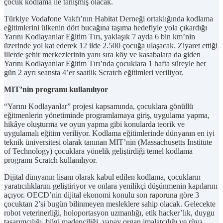
çocuk kodlama ile tanışmış olacak.
Türkiye Vodafone Vakfı’nın Habitat Derneği ortaklığında kodlama
eğitimlerini ülkenin dört bucağına taşıma hedefiyle yola çıkardığı
Yarını Kodlayanlar Eğitim Tırı, yaklaşık 7 ayda 6 bin km’nin
üzerinde yol kat ederek 12 ilde 2.500 çocuğa ulaşacak. Ziyaret ettiği
illerde şehir merkezlerinin yanı sıra köy ve kasabalara da giden
Yarını Kodlayanlar Eğitim Tırı’nda çocuklara 1 hafta süreyle her
gün 2 ayrı seansta 4’er saatlik Scratch eğitimleri veriliyor.
MIT’nin programı kullanılıyor
“Yarını Kodlayanlar” projesi kapsamında, çocuklara gönüllü
eğitmenlerin yönetiminde programlamaya giriş, uygulama yapma,
hikâye oluşturma ve oyun yapma gibi konularda teorik ve
uygulamalı eğitim veriliyor. Kodlama eğitimlerinde dünyanın en iyi
teknik üniversitesi olarak tanınan MIT’nin (Massachusetts Institute
of Technology) çocuklara yönelik geliştirdiği temel kodlama
programı Scratch kullanılıyor.
Dijital dünyanın lisanı olarak kabul edilen kodlama, çocukların
yaratıcılıklarını geliştiriyor ve onlara yenilikçi düşünmenin kapılarını
açıyor. OECD’nin dijital ekonomi konulu son raporuna göre 3
çocuktan 2’si bugün bilinmeyen mesleklere sahip olacak. Gelecekte
robot veterinerliği, holoportasyon uzmanlığı, etik hacker’lık, duygu
tasarımcılığı, bilgi madenciliği, yapay organ imalatçılığı ve rüya