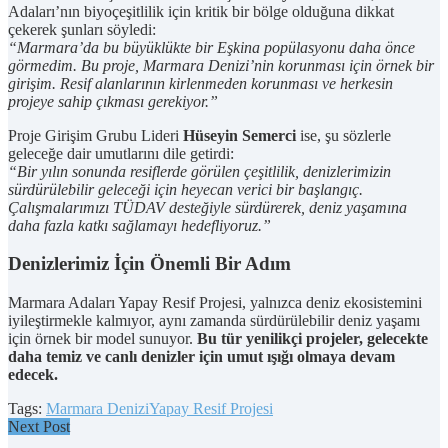
Adaları’nın biyoçeşitlilik için kritik bir bölge olduğuna dikkat
çekerek şunları söyledi:
“Marmara’da bu büyüklükte bir Eşkina popülasyonu daha önce
görmedim. Bu proje, Marmara Denizi’nin korunması için örnek bir
girişim. Resif alanlarının kirlenmeden korunması ve herkesin
projeye sahip çıkması gerekiyor.”
Proje Girişim Grubu Lideri
Hüseyin Semerci
ise, şu sözlerle
geleceğe dair umutlarını dile getirdi:
“Bir yılın sonunda resiflerde görülen çeşitlilik, denizlerimizin
sürdürülebilir geleceği için heyecan verici bir başlangıç.
Çalışmalarımızı TÜDAV desteğiyle sürdürerek, deniz yaşamına
daha fazla katkı sağlamayı hedefliyoruz.”
Denizlerimiz İçin Önemli Bir Adım
Marmara Adaları Yapay Resif Projesi, yalnızca deniz ekosistemini
iyileştirmekle kalmıyor, aynı zamanda sürdürülebilir deniz yaşamı
için örnek bir model sunuyor.
Bu tür yenilikçi projeler, gelecekte
daha temiz ve canlı denizler için umut ışığı olmaya devam
edecek.
Tags:
Marmara Denizi
Yapay Resif Projesi
Next Post