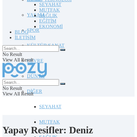
SEYAHAT
MUTFAK
YAŞAM
SAĞLIK
EĞİTİM
EKONOMİ
SPOR
BLOG
İLETİŞİM
KÜLTÜR/SANAT
No Result
View All Result
ÇEVRE
DÜNYA
No Result
DİĞER
View All Result
SEYAHAT
MUTFAK
Yapay Resifler: Deniz