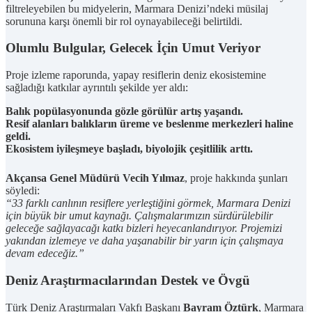
filtreleyebilen bu midyelerin, Marmara Denizi’ndeki müsilaj
sorununa karşı önemli bir rol oynayabileceği belirtildi.
Olumlu Bulgular, Gelecek İçin Umut Veriyor
Proje izleme raporunda, yapay resiflerin deniz ekosistemine
sağladığı katkılar ayrıntılı şekilde yer aldı:
Balık popülasyonunda gözle görülür artış yaşandı.
Resif alanları balıkların üreme ve beslenme merkezleri haline
geldi.
Ekosistem iyileşmeye başladı, biyolojik çeşitlilik arttı.
Akçansa Genel Müdürü Vecih Yılmaz
, proje hakkında şunları
söyledi:
“33 farklı canlının resiflere yerleştiğini görmek, Marmara Denizi
için büyük bir umut kaynağı. Çalışmalarımızın sürdürülebilir
geleceğe sağlayacağı katkı bizleri heyecanlandırıyor. Projemizi
yakından izlemeye ve daha yaşanabilir bir yarın için çalışmaya
devam edeceğiz.”
Deniz Araştırmacılarından Destek ve Övgü
Türk Deniz Araştırmaları Vakfı Başkanı
Bayram Öztürk
, Marmara