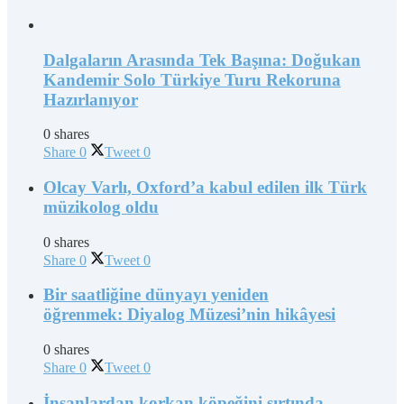
Dalgaların Arasında Tek Başına: Doğukan
Kandemir Solo Türkiye Turu Rekoruna
Hazırlanıyor
0 shares
Share
0
Tweet
0
Olcay Varlı, Oxford’a kabul edilen ilk Türk
müzikolog oldu
0 shares
Share
0
Tweet
0
Bir saatliğine dünyayı yeniden
öğrenmek: Diyalog Müzesi’nin hikâyesi
0 shares
Share
0
Tweet
0
İnsanlardan korkan köpeğini sırtında