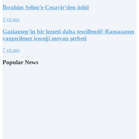
İbrahim Selim’e Cezayir’den ödül
3 yıl ago
Gaziantep’in bir lezzeti daha tescillendi! Ramazanın
vazgeçilmez içeceği meyan şerbeti
7 yıl ago
Popular News