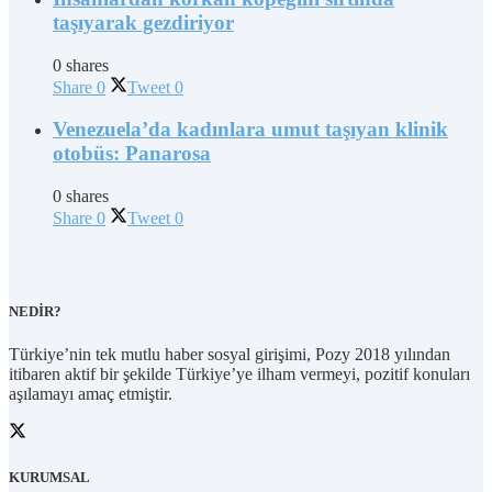
taşıyarak gezdiriyor
0 shares
Share
0
Tweet
0
Venezuela’da kadınlara umut taşıyan klinik
otobüs: Panarosa
0 shares
Share
0
Tweet
0
NEDİR?
Türkiye’nin tek mutlu haber sosyal girişimi, Pozy 2018 yılından
itibaren aktif bir şekilde Türkiye’ye ilham vermeyi, pozitif konuları
aşılamayı amaç etmiştir.
KURUMSAL