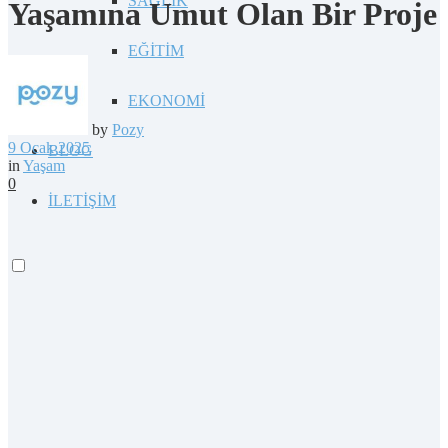
SAĞLIK
Yaşamına Umut Olan Bir Proje
EĞİTİM
EKONOMİ
by
Pozy
9 Ocak 2025
BLOG
in
Yaşam
0
İLETİŞİM