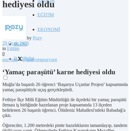
SAĞLIK
hediyesi oldu
EĞİTİM
EKONOMİ
by
Pozy
29 Ocak 2018
BLOG
in
Eğitim
0
İLETİŞİM
pozyorg
@pozyorg
pozyorg
‘Yamaç paraşütü’ karne hediyesi oldu
Muğla’da başarılı 26 öğrenci ‘Başarıya Uçanlar Projesi’ kapsamında
yamaç paraşütüyle uçuş gerçekleştirdi.
Fethiye İlçe Milli Eğitim Müdürlüğü ile ilçedeki bir yamaç paraşütü
firması iş birliğinde hazırlanan proje kapsamında 13 ilçeden
belirlenen 26 başarılı öğrenci, Ölüdeniz Mahallesi'ndeki Babadağ'a
çıktı.
Öğrenciler, 1.200 metredeki pistte hazırlıklarını tamamlayıp, tandem
(ikili) uçuş yaptı. Öğrencilerle Fethiye Kaymakamı Muzaffer