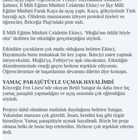
Şahiner, İl Milli Eğitim Müdürü Celalettin Ekinci ve İlçe Milli
Eğitim Müdürü Faruk Kaya da uçuş yaptı. Kaya, gökyüzünde Türk
bayrağı açtı. Ölüdeniz manzarasını izleyen protokol üyeleri ve
öğrenciler, Belceğiz Plajı'ndaki piste indi.
İl Milli Eğitim Müdürü Celalettin Ekinci, ‘Muğla'nın ödülü böyle
olur’ dedirten bir etkinliğin gerçekleştiğini söyledi.
Etkinlikte çocukların çok mutlu olduğunu belirten Ekinci,
Hayatınızda bunu muhakkak bir kez yapın. İkinciyi zaten yapmak
isteyeceksiniz. Muğla'ya, Fethiye'ye aşık olacaksınız. Etkinliğin
düzenlenmesinde emeği geçen herkese teşekkür ediyorum.
Öğrencilerimize de başarılarının devamını dilerim diye konuştu.
YAMAÇ PARAŞÜTÜYLE UÇMAK HAYALİMDİ
Köyceğiz Fen Lisesi’nde okuyan Betül Sungur da daha önce hiç
yamaç paraşütü yapmadığını ve uçuş sırasında çok eğlendiğini
söyledi.
Projeye dahil olmaktan mutluluk duyduğunu belirten Sungur,
Yukarıdan manzara çok güzeldi. İnsan, kendini kuş gibi özgür
hissediyor. Yamaç paraşütüyle uçmak hayalimdi. Böyle bir proje
olmasa belki de bunu hep ertelerdim. Herkese çok teşekkür ederim
dedi.