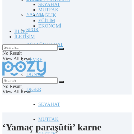
SEYAHAT
MUTFAK
YAŞAM
SAĞLIK
EĞİTİM
EKONOMİ
SPOR
BLOG
İLETİŞİM
KÜLTÜR/SANAT
No Result
View All Result
ÇEVRE
DÜNYA
No Result
DİĞER
View All Result
SEYAHAT
MUTFAK
‘Yamaç paraşütü’ karne