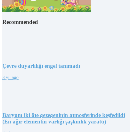
Recommended
Çevre duyarlılığı engel tanımadı
8 yıl ago
Baryum iki öte gezegeninin atmosferinde keşfedildi
(En ağır elementin varlığı şaşkınlık yarattı)