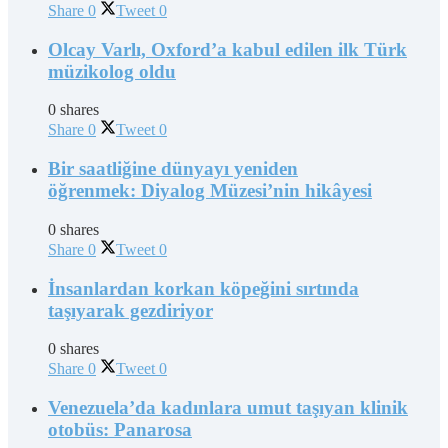
Share
0
Tweet
0
Olcay Varlı, Oxford’a kabul edilen ilk Türk
müzikolog oldu
0 shares
Share
0
Tweet
0
Bir saatliğine dünyayı yeniden
öğrenmek: Diyalog Müzesi’nin hikâyesi
0 shares
Share
0
Tweet
0
İnsanlardan korkan köpeğini sırtında
taşıyarak gezdiriyor
0 shares
Share
0
Tweet
0
Venezuela’da kadınlara umut taşıyan klinik
otobüs: Panarosa