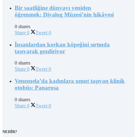
Bir saatliğine dünyayı yeniden
öğrenmek: Diyalog Müzesi’nin hikâyesi
0 shares
Share
0
Tweet
0
İnsanlardan korkan köpeğini sırtında
taşıyarak gezdiriyor
0 shares
Share
0
Tweet
0
Venezuela’da kadınlara umut taşıyan klinik
otobüs: Panarosa
0 shares
Share
0
Tweet
0
NEDİR?