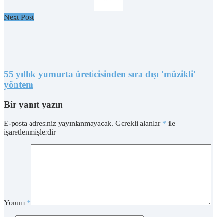
Next Post
55 yıllık yumurta üreticisinden sıra dışı 'müzikli'
yöntem
Bir yanıt yazın
E-posta adresiniz yayınlanmayacak.
Gerekli alanlar
*
ile
işaretlenmişlerdir
Yorum
*