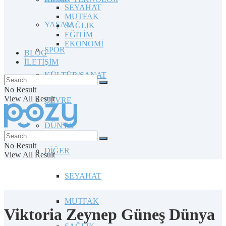
SEYAHAT
MUTFAK
YAŞAM
SAĞLIK
EĞİTİM
EKONOMİ
SPOR
BLOG
İLETİŞİM
KÜLTÜR/SANAT
No Result
View All Result
ÇEVRE
DÜNYA
No Result
DİĞER
View All Result
SEYAHAT
MUTFAK
Viktoria Zeynep Güneş Dünya