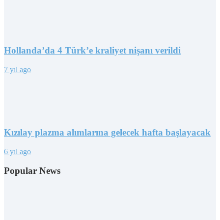
Hollanda’da 4 Türk’e kraliyet nişanı verildi
7 yıl ago
Kızılay plazma alımlarına gelecek hafta başlayacak
6 yıl ago
Popular News