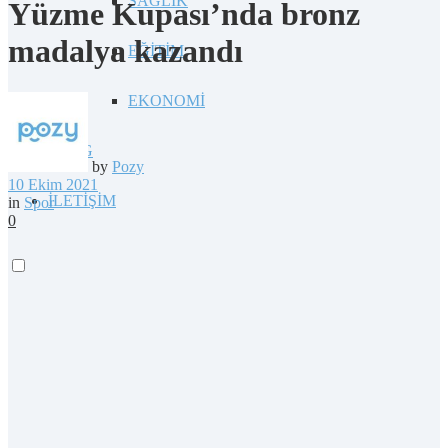
SAĞLIK
Yüzme Kupası’nda bronz
madalya kazandı
EĞİTİM
EKONOMİ
BLOG
by
Pozy
10 Ekim 2021
İLETİŞİM
in
Spor
0