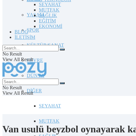
SEYAHAT
MUTFAK
YAŞAM
SAĞLIK
EĞİTİM
EKONOMİ
SPOR
BLOG
İLETİŞİM
KÜLTÜR/SANAT
No Result
View All Result
ÇEVRE
DÜNYA
No Result
DİĞER
View All Result
SEYAHAT
MUTFAK
Van usulü beyzbol oynayarak kar