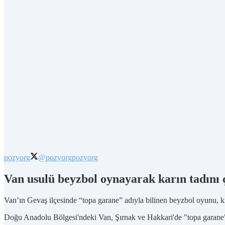
pozyorg
@pozyorg
pozyorg
Van usulü beyzbol oynayarak karın tadını 
Van’ın Gevaş ilçesinde “topa garane” adıyla bilinen beyzbol oyunu, kış
Doğu Anadolu Bölgesi'ndeki Van, Şırnak ve Hakkari'de "topa garane"nin