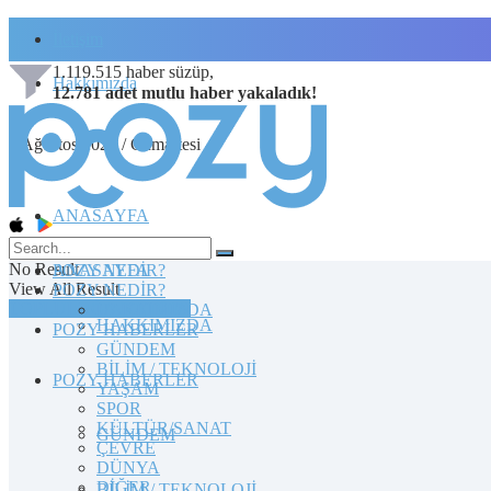
İletişim
1.119.515
haber süzüp,
Hakkımızda
12.781
adet
mutlu haber
yakaladık!
8 Ağustos 2026 / Cumartesi
ANASAYFA
No Result
POZY NEDİR?
ANASAYFA
View All Result
POZY NEDİR?
TOPLULUĞA KATILIN
HAKKIMIZDA
HAKKIMIZDA
POZY HABERLER
GÜNDEM
BİLİM / TEKNOLOJİ
POZY HABERLER
YAŞAM
SPOR
KÜLTÜR/SANAT
GÜNDEM
ÇEVRE
DÜNYA
DİĞER
BİLİM / TEKNOLOJİ