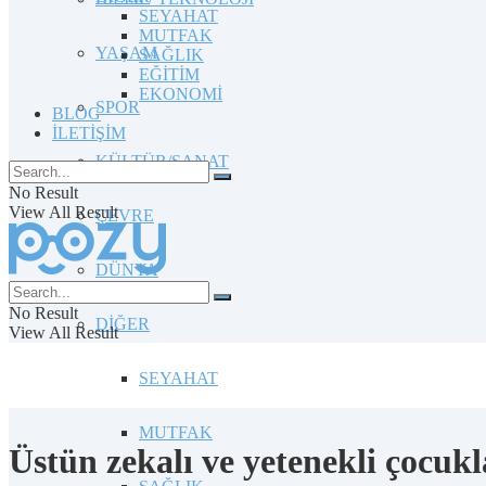
SEYAHAT
MUTFAK
YAŞAM
SAĞLIK
EĞİTİM
EKONOMİ
SPOR
BLOG
İLETİŞİM
KÜLTÜR/SANAT
No Result
View All Result
ÇEVRE
DÜNYA
No Result
DİĞER
View All Result
SEYAHAT
MUTFAK
Üstün zekalı ve yetenekli çocukl