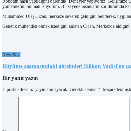
Robotun nasıl yapıldığını öğrendik. Deneyler yapıyoruz. Gelişimize uy
yöntemlerini bulmak istiyorum. Bu sayede insanların zor durumda kalm
Muhammed Ulaş Cican, merkeze severek geldiğini belirterek, uygulama
Genetik mühendisi olmak istediğini anlatan Cican, Merkezde aldığım
Next Post
Büyüme aşamasındaki girişimleri Silikon Vadisi'ne ta
Bir yanıt yazın
E-posta adresiniz yayınlanmayacak.
Gerekli alanlar
*
ile işaretlenmişl