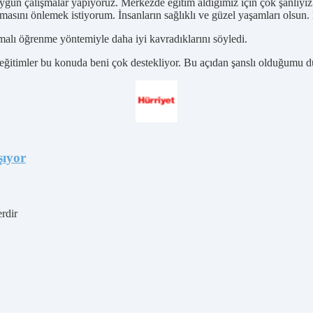
gun çalışmalar yapıyoruz. Merkezde eğitim aldığımız için çok şanlıyız. İ
asını önlemek istiyorum. İnsanların sağlıklı ve güzel yaşamları olsun.
lı öğrenme yöntemiyle daha iyi kavradıklarını söyledi.
 eğitimler bu konuda beni çok destekliyor. Bu açıdan şanslı olduğumu
şıyor
erdir