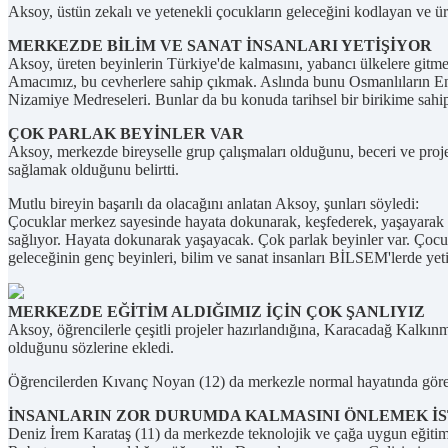
Aksoy, üstün zekalı ve yetenekli çocukların geleceğini kodlayan ve üre
MERKEZDE BİLİM VE SANAT İNSANLARI YETİŞİYOR
Aksoy, üreten beyinlerin Türkiye'de kalmasını, yabancı ülkelere gitmes
Amacımız, bu cevherlere sahip çıkmak. Aslında bunu Osmanlıların End
Nizamiye Medreseleri. Bunlar da bu konuda tarihsel bir birikime sahi
ÇOK PARLAK BEYİNLER VAR
Aksoy, merkezde bireyselle grup çalışmaları olduğunu, beceri ve proje 
sağlamak olduğunu belirtti.
Mutlu bireyin başarılı da olacağını anlatan Aksoy, şunları söyledi:
Çocuklar merkez sayesinde hayata dokunarak, keşfederek, yaşayarak ge
sağlıyor. Hayata dokunarak yaşayacak. Çok parlak beyinler var. Çocukla
geleceğinin genç beyinleri, bilim ve sanat insanları BİLSEM'lerde yet
MERKEZDE EĞİTİM ALDIĞIMIZ İÇİN ÇOK ŞANLIYIZ
Aksoy, öğrencilerle çeşitli projeler hazırlandığına, Karacadağ Kalkınm
olduğunu sözlerine ekledi.
Öğrencilerden Kıvanç Noyan (12) da merkezle normal hayatında göremey
İNSANLARIN ZOR DURUMDA KALMASINI ÖNLEMEK İ
Deniz İrem Karataş (11) da merkezde teknolojik ve çağa uygun eğitimler