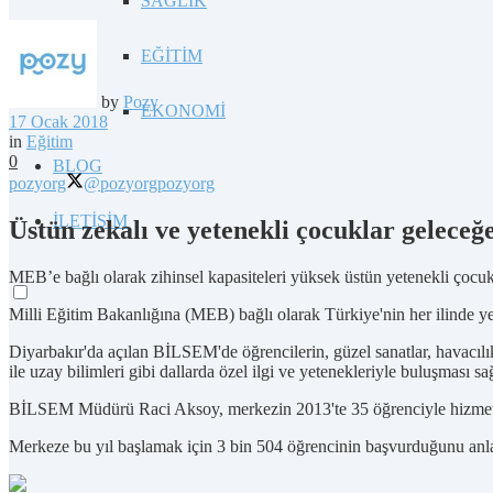
SAĞLIK
EĞİTİM
by
Pozy
EKONOMİ
17 Ocak 2018
in
Eğitim
0
BLOG
pozyorg
@pozyorg
pozyorg
İLETİŞİM
Üstün zekalı ve yetenekli çocuklar geleceğ
MEB’e bağlı olarak zihinsel kapasiteleri yüksek üstün yetenekli çocukl
Milli Eğitim Bakanlığına (MEB) bağlı olarak Türkiye'nin her ilinde y
Diyarbakır'da açılan BİLSEM'de öğrencilerin, güzel sanatlar, havacılık,
ile uzay bilimleri gibi dallarda özel ilgi ve yetenekleriyle buluşması sa
BİLSEM Müdürü Raci Aksoy, merkezin 2013'te 35 öğrenciyle hizmete 
Merkeze bu yıl başlamak için 3 bin 504 öğrencinin başvurduğunu anlatan