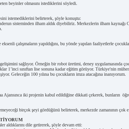
ten beyinler olmasını istediklerini söyledi.
ini istemediklerini belirterek, şöyle konuştu:
erun sisteminden ilham aldık diyebiliriz. Merkezlerin ilham kaynağı 
p.
eksenli çalışmaların yapıldığını, bu yönde yapılan faaliyetlerle çocukla
lişimini sağlıyor. Örneğin bir robot üretimi, deney uygulamasında çoc
r 1’inci sınıftan lise sonuna kadar eğitim görüyor. Türkiye'nin mühendi
işiyor. Geleceğin 100 yılına bu çocukların imza atacağına inanıyorum.
a Ajansınca iki projenin kabul edildiğine dikkati çekerek, bunların öğre
eceği birçok şeyi gördüğünü belirterek, merkezde zamanının çok eğlenc
STİYORUM
 aldıklarını dile getirerek, şöyle devam etti: