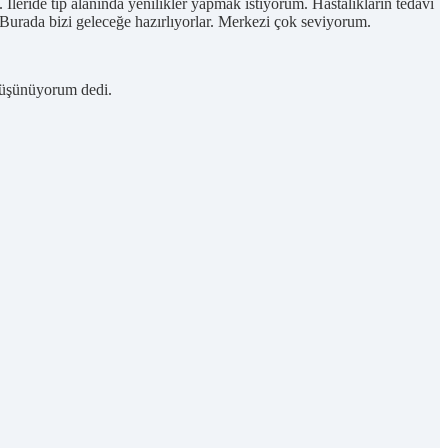
leride tıp alanında yenilikler yapmak istiyorum. Hastalıkların tedavi
 Burada bizi geleceğe hazırlıyorlar. Merkezi çok seviyorum.
 düşünüyorum dedi.