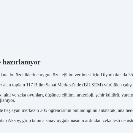
e hazırlanıyor
ara, bu özelliklerine uygun özel eğitim verilmesi için Diyarbakır’da 35
er alan toplam 117 Bilim Sanat Merkezi’nde (BİLSEM) yürütülen çalışmal
 akıl ve zeka oyunları, düşünce eğitimi, arkeoloji, şehir kültürü, yaratıc
ğlanıyor.
başlayan merkezin 305 öğrencisinin bulunduğunu anlatarak, ana hede
 Aksoy, grup tarama sınav uygulamasının ardından zeka testi ile üstün z