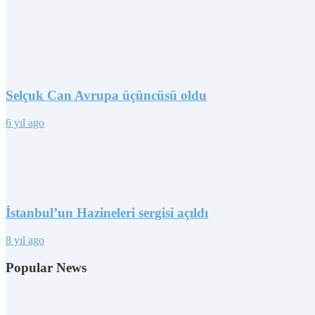
Selçuk Can Avrupa üçüncüsü oldu
6 yıl ago
İstanbul’un Hazineleri sergisi açıldı
8 yıl ago
Popular News