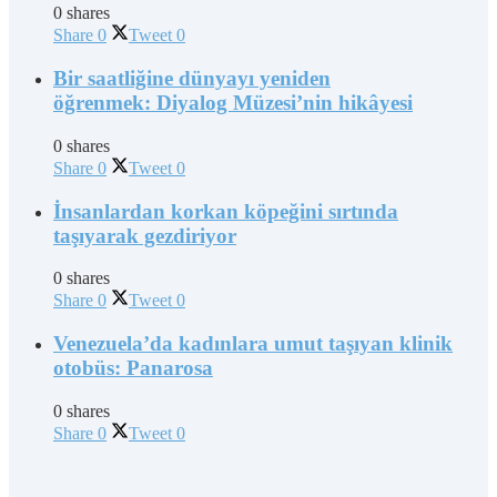
0 shares
Share
0
Tweet
0
Bir saatliğine dünyayı yeniden
öğrenmek: Diyalog Müzesi’nin hikâyesi
0 shares
Share
0
Tweet
0
İnsanlardan korkan köpeğini sırtında
taşıyarak gezdiriyor
0 shares
Share
0
Tweet
0
Venezuela’da kadınlara umut taşıyan klinik
otobüs: Panarosa
0 shares
Share
0
Tweet
0