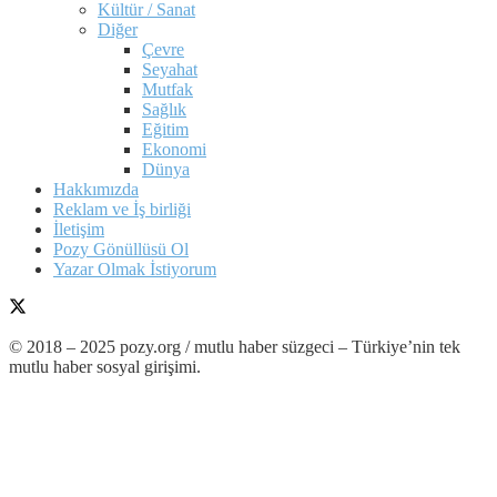
Kültür / Sanat
Diğer
Çevre
Seyahat
Mutfak
Sağlık
Eğitim
Ekonomi
Dünya
Hakkımızda
Reklam ve İş birliği
İletişim
Pozy Gönüllüsü Ol
Yazar Olmak İstiyorum
© 2018 – 2025 pozy.org / mutlu haber süzgeci – Türkiye’nin tek
mutlu haber sosyal girişimi.