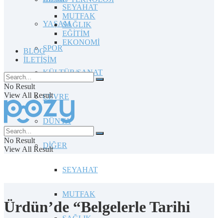
SEYAHAT
MUTFAK
YAŞAM
SAĞLIK
EĞİTİM
EKONOMİ
SPOR
BLOG
İLETİŞİM
KÜLTÜR/SANAT
No Result
View All Result
ÇEVRE
DÜNYA
No Result
DİĞER
View All Result
SEYAHAT
MUTFAK
Ürdün’de “Belgelerle Tarihi