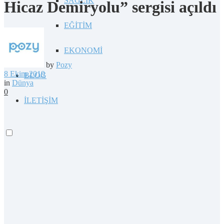
SAĞLIK
Hicaz Demiryolu” sergisi açıldı
EĞİTİM
EKONOMİ
by
Pozy
8 Ekim 2019
BLOG
in
Dünya
0
İLETİŞİM