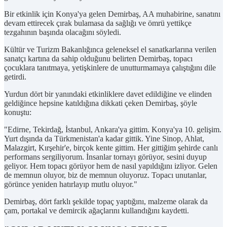
Bir etkinlik için Konya'ya gelen Demirbaş, AA muhabirine, sanatını
devam ettirecek çırak bulamasa da sağlığı ve ömrü yettikçe
tezgahının başında olacağını söyledi.
Kültür ve Turizm Bakanlığınca geleneksel el sanatkarlarına verilen
sanatçı kartına da sahip olduğunu belirten Demirbaş, topacı
çocuklara tanıtmaya, yetişkinlere de unutturmamaya çalıştığını dile
getirdi.
Yurdun dört bir yanındaki etkinliklere davet edildiğine ve elinden
geldiğince hepsine katıldığına dikkati çeken Demirbaş, şöyle
konuştu:
"Edirne, Tekirdağ, İstanbul, Ankara'ya gittim. Konya'ya 10. gelişim.
Yurt dışında da Türkmenistan'a kadar gittik. Yine Sinop, Ahlat,
Malazgirt, Kırşehir'e, birçok kente gittim. Her gittiğim şehirde canlı
performans sergiliyorum. İnsanlar tornayı görüyor, sesini duyup
geliyor. Hem topacı görüyor hem de nasıl yapıldığını izliyor. Gelen
de memnun oluyor, biz de memnun oluyoruz. Topacı unutanlar,
görünce yeniden hatırlayıp mutlu oluyor."
Demirbaş, dört farklı şekilde topaç yaptığını, malzeme olarak da
çam, portakal ve demircik ağaçlarını kullandığını kaydetti.