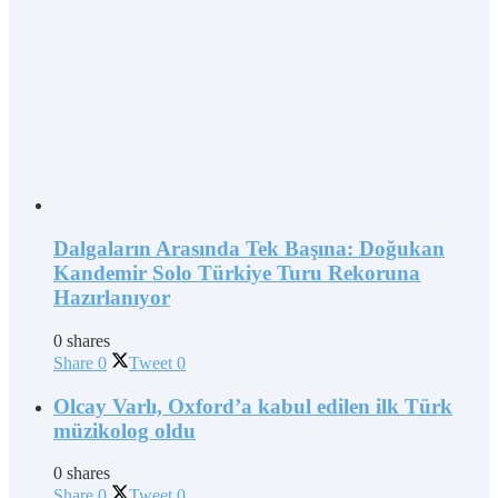
Dalgaların Arasında Tek Başına: Doğukan
Kandemir Solo Türkiye Turu Rekoruna
Hazırlanıyor
0 shares
Share
0
Tweet
0
Olcay Varlı, Oxford’a kabul edilen ilk Türk
müzikolog oldu
0 shares
Share
0
Tweet
0