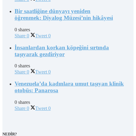
Bir saatliğine dünyayı yeniden
öğrenmek: Diyalog Müzesi’nin hikâyesi
0 shares
Share
0
Tweet
0
İnsanlardan korkan köpeğini sırtında
taşıyarak gezdiriyor
0 shares
Share
0
Tweet
0
Venezuela’da kadınlara umut taşıyan klinik
otobüs: Panarosa
0 shares
Share
0
Tweet
0
NEDİR?