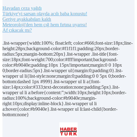
Havadan ceza yağdı
Türkiye'yi sarsan olayda acılı baba konuştu!
Geriye ayakkabıları kaldı
Meteoroloji'den hem çığ hem fırtına uyarısı!
Af çıkacak mı?
.list-wrapper{width:100%; float:left; color:#666;font-size:18px;line-
height:28px;background-color:#f1f1f1;padding:20px;border-
radius:5px;margin-bottom:20px}.list-wrapper .list-title{font-
size:18px;font-weight:700;color:#fff!important;background-
color:#b9040e;padding:10px 15px!important;margin:0 0 10px
0;border-radius:5px}.list-wrapper ul{margin:0;padding:0}.list-
wrapper ul li{list-style:none;margin:0;padding:0 0 5px 0;border-
bottom:dashed 1px #999}.list-wrapper ul li a{font-
size:14px;color:#333;text-decoration:none;padding:5px}.list-
wrapper ul li a:before{content:”;width:10px;height:10px;border-
radius:100%;background-color:#b9040e;margin-
right:10px;display:inline-block}.list-wrapper ul li
a:hover{color:#b9040e}.list-wrapper ul li:last-child{border-
bottom:none}