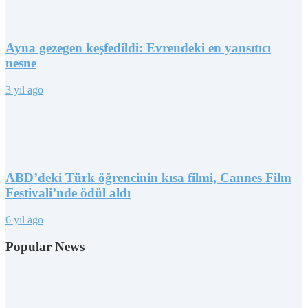
Ayna gezegen keşfedildi: Evrendeki en yansıtıcı
nesne
3 yıl ago
ABD’deki Türk öğrencinin kısa filmi, Cannes Film
Festivali’nde ödül aldı
6 yıl ago
Popular News