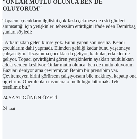
"ONLAR MUTLU OLUNCA BEN DE
OLUYORUM"
Topacın, çocukların ilgilisini çok fazla çekmese de eski günleri
anımsattığı için yetişkinleri tebessüm ettirdiğini ifade eden Demirbaş,
şunları söyledi:
"Arkamızdan gelen kimse yok. Bunu yapan son nesiliz. Kendi
çocuklarım dahi yapmadı. Elimden geldiği kadar bunu yaşatmaya
çalışacağım. Tezgahıma çocuklar da geliyor, kadınlar, erkekler de
geliyor. Topacı çevirdiğimi gören yetişkinlerin ayakları mutluluktan
adeta yerden kesiliyor. Onlar mutlu olunca, ben de mutlu oluyorum.
Bazıları deniyor ama çeviremiyor. Benim bir prensibim var.
Çeviremeyen birini görürsem çalışıyorsam bile makineyi kapatıp ona
öğretirim. Önemli olan insanlara o mutluluğu tattırmak. Tek
tesellimiz bu."
24 SAAT
GÜNÜN ÖZETİ
24
saat