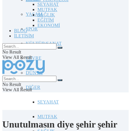
SEYAHAT
MUTFAK
YAŞAM
SAĞLIK
EĞİTİM
EKONOMİ
SPOR
BLOG
İLETİŞİM
KÜLTÜR/SANAT
No Result
View All Result
ÇEVRE
DÜNYA
No Result
DİĞER
View All Result
SEYAHAT
MUTFAK
Unutulmasın diye şehir şehir