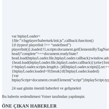
var htplayLoader=
{file:”/cbgplayer/haberturk/init.js”,callback:function()
{if (typeof playerInit !== “undefined”)
playerInit()},loaded:!1,scripts:document.getElementsByTagNam
head)”complete”===document.readyState?
head.load(htplayLoader.file,htplayLoader.callback):window.add
{head.load(htplayLoader.file,htplayLoader.callback)});else{for
i=htplayLoader.scripts.length;i–;)if(htplayLoader.scripts[i].src=
{htplayLoader.loaded=!0;break}if(!htplayLoader.loaded)
{var
htplayScript=document.createElement(“script”);htplayScript.typ
24 saat günün önemli haberleri ve gelişmeleri
Bu haberin seslendirmesi Voiser tarafından yapılmıştır.
ÖNE ÇIKAN HABERLER