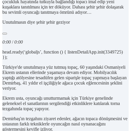
çocukluk hayatında tutkuyla bağlandığı topacı imal edip yeni
kuşaklara tanıtılması için ter döküyor. Dahası şehir şehir dolaşarak
bu sevimli oyuncağı tanıtmaya ömrünü adıyor…
Unutulmasın diye şehir şehir geziyor
0:00
/
0:00
head.ready(‘globaljs’, function () { listenDetailApp.init(3349725)
});
Türkiye'de unutulmaya yüz tutmuş topaç, 60 yaşındaki Osmaniyeli
Ekrem ustanın ellerinde yaşamaya devam ediyor. Mobilyacılık
yaptığı atölyesine tesadüfen gelen siparişle topaç yapmaya başlayan
Demirbaş, 41 yıldır el işçiliğiyle ağaca çocuk eğlencesinin şeklini
veriyor.
Ekrem usta, oyuncağı unutturmamak için Türkiye genelinde
geleneksel el sanatlarının sergilendiği etkinliklere katılarak torna
tezgahında topaç yapıyor.
Demirbaş'ın tezgahını ziyaret edenler, ağacın topaca dönüşmesini ve
ustasının farklı tekniklerle oyuncağın nasıl oynanacağını
göstermesini keyifle izliyor.