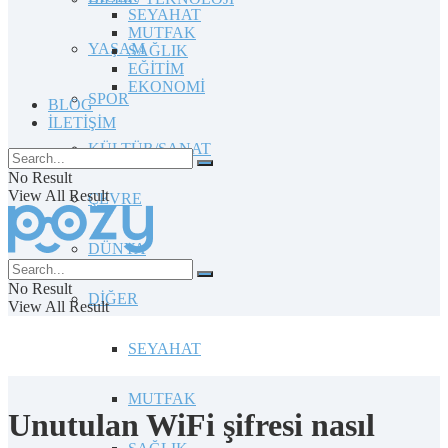
SEYAHAT
MUTFAK
YAŞAM
SAĞLIK
EĞİTİM
EKONOMİ
SPOR
BLOG
İLETİŞİM
KÜLTÜR/SANAT
No Result
View All Result
ÇEVRE
DÜNYA
No Result
DİĞER
View All Result
SEYAHAT
MUTFAK
Unutulan WiFi şifresi nasıl