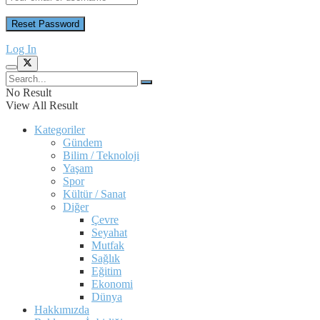
Log In
No Result
View All Result
Kategoriler
Gündem
Bilim / Teknoloji
Yaşam
Spor
Kültür / Sanat
Diğer
Çevre
Seyahat
Mutfak
Sağlık
Eğitim
Ekonomi
Dünya
Hakkımızda