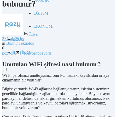
SAĞLIK
bulunur?
EĞİTİM
EKONOMİ
by
Pozy
2 Ocak 2018
BLOG
in
Bilim / Teknoloji
0
İLETİŞİM
pozyorg
@pozyorg
pozyorg
Unutulan WiFi şifresi nasıl bulunur?
Wi-Fi parolanızı unuttuysanız, onu PC’nizdeki kayıtlardan ortaya
çıkarmanın bir yolu var!
Bilgisayarınızla Wi-Fi ağlarına bağlanıyorsanız, işletim sisteminiz
genellikle bağlandığınız ağların parolasını kaydeder. Böylece aynı
parolayı her defasında tekrar girmekten kurtulmuş olursunuz. Peki
parolayı unuttuysanız ve kayıtlı parolayı öğrenmek istiyorsanız,
bunun bir yolu var mı?
Cevap evet. Daha önce oturum açtığınız bir Wi-Fi ağının parolasını