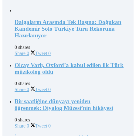
Dalgaların Arasında Tek Başına: Doğukan
Kandemir Solo Türkiye Turu Rekoruna
Hazırlanıyor
0 shares
Share
0
Tweet
0
Olcay Varlı, Oxford’a kabul edilen ilk Türk
müzikolog oldu
0 shares
Share
0
Tweet
0
Bir saatliğine dünyayı yeniden
öğrenmek: Diyalog Müzesi’nin hikâyesi
0 shares
Share
0
Tweet
0