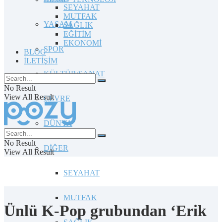
SEYAHAT
MUTFAK
YAŞAM
SAĞLIK
EĞİTİM
EKONOMİ
SPOR
BLOG
İLETİŞİM
KÜLTÜR/SANAT
No Result
View All Result
ÇEVRE
DÜNYA
No Result
DİĞER
View All Result
SEYAHAT
MUTFAK
Ünlü K-Pop grubundan ‘Erik