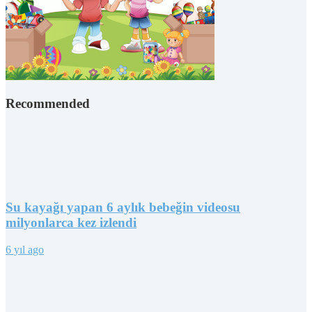
Recommended
Su kayağı yapan 6 aylık bebeğin videosu
milyonlarca kez izlendi
6 yıl ago