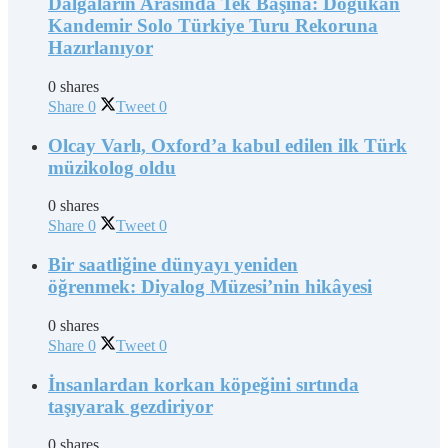
Dalgaların Arasında Tek Başına: Doğukan
Kandemir Solo Türkiye Turu Rekoruna
Hazırlanıyor
0 shares
Share
0
Tweet
0
Olcay Varlı, Oxford’a kabul edilen ilk Türk
müzikolog oldu
0 shares
Share
0
Tweet
0
Bir saatliğine dünyayı yeniden
öğrenmek: Diyalog Müzesi’nin hikâyesi
0 shares
Share
0
Tweet
0
İnsanlardan korkan köpeğini sırtında
taşıyarak gezdiriyor
0 shares