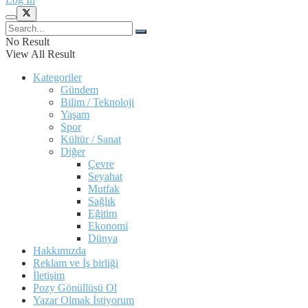
No Result
View All Result
Kategoriler
Gündem
Bilim / Teknoloji
Yaşam
Spor
Kültür / Sanat
Diğer
Çevre
Seyahat
Mutfak
Sağlık
Eğitim
Ekonomi
Dünya
Hakkımızda
Reklam ve İş birliği
İletişim
Pozy Gönüllüsü Ol
Yazar Olmak İstiyorum