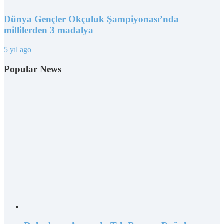
Dünya Gençler Okçuluk Şampiyonası’nda
millilerden 3 madalya
5 yıl ago
Popular News