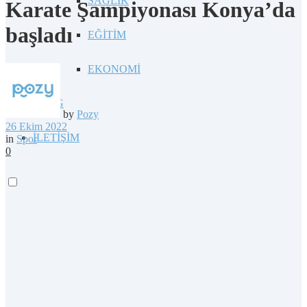
SAĞLIK
Karate Şampiyonası Konya’da
başladı
EĞİTİM
EKONOMİ
BLOG
by
Pozy
26 Ekim 2022
İLETİŞİM
in
Spor
0