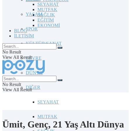
SEYAHAT
MUTFAK
YAŞAM
SAĞLIK
EĞİTİM
EKONOMİ
SPOR
BLOG
İLETİŞİM
KÜLTÜR/SANAT
No Result
View All Result
ÇEVRE
DÜNYA
No Result
DİĞER
View All Result
SEYAHAT
MUTFAK
Ümit, Genç, 21 Yaş Altı Dünya