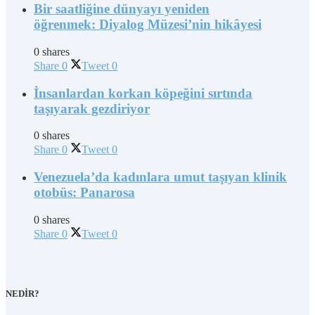
Bir saatliğine dünyayı yeniden
öğrenmek: Diyalog Müzesi’nin hikâyesi
0 shares
Share
0
Tweet
0
İnsanlardan korkan köpeğini sırtında
taşıyarak gezdiriyor
0 shares
Share
0
Tweet
0
Venezuela’da kadınlara umut taşıyan klinik
otobüs: Panarosa
0 shares
Share
0
Tweet
0
NEDİR?