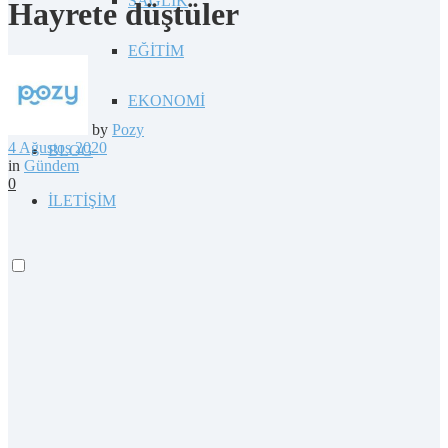
SAĞLIK
Hayrete düştüler
EĞİTİM
EKONOMİ
by
Pozy
4 Ağustos 2020
BLOG
in
Gündem
0
İLETİŞİM