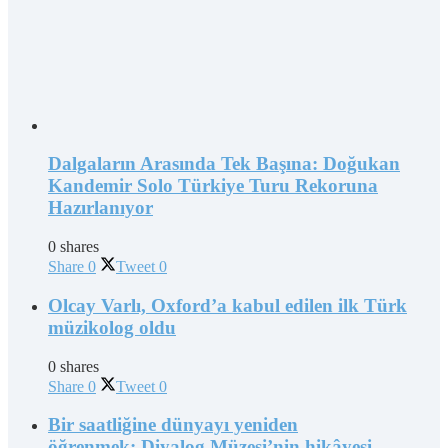
Dalgaların Arasında Tek Başına: Doğukan
Kandemir Solo Türkiye Turu Rekoruna
Hazırlanıyor
0 shares
Share
0
Tweet
0
Olcay Varlı, Oxford’a kabul edilen ilk Türk
müzikolog oldu
0 shares
Share
0
Tweet
0
Bir saatliğine dünyayı yeniden
öğrenmek: Diyalog Müzesi’nin hikâyesi