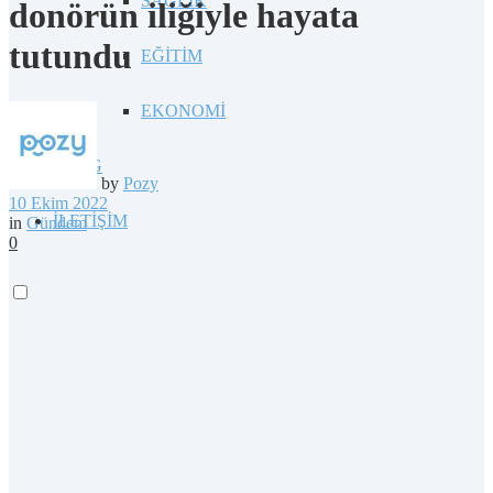
SAĞLIK
donörün iliğiyle hayata
tutundu
EĞİTİM
EKONOMİ
BLOG
by
Pozy
10 Ekim 2022
İLETİŞİM
in
Gündem
0