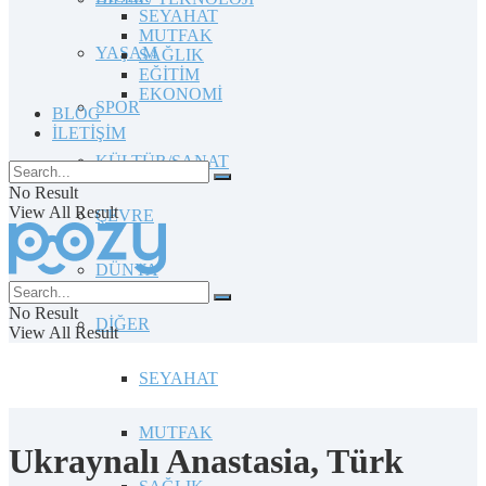
SEYAHAT
MUTFAK
YAŞAM
SAĞLIK
EĞİTİM
EKONOMİ
SPOR
BLOG
İLETİŞİM
KÜLTÜR/SANAT
No Result
View All Result
ÇEVRE
DÜNYA
No Result
DİĞER
View All Result
SEYAHAT
MUTFAK
Ukraynalı Anastasia, Türk