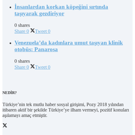
İnsanlardan korkan köpeğini sırtında
taşıyarak gezdiriyor
0 shares
Share
0
Tweet
0
Venezuela’da kadınlara umut taşıyan klinik
otobüs: Panarosa
0 shares
Share
0
Tweet
0
NEDİR?
Türkiye’nin tek mutlu haber sosyal girişimi, Pozy 2018 yılından
itibaren aktif bir şekilde Türkiye’ye ilham vermeyi, pozitif konuları
aşılamayı amaç etmiştir.