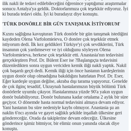
ilik nakli ile tedavi edilebileceğini öğrenince yaptığımız araştırmalar
sonucu Antalya'ya geldik. Doktorlarımıza çok teşekkür ediyoruz. İyi
ki burada tedavi oldu. İyi ki buradayız diye konuştu.
'
TÜRK DONÖRLE BİR GÜN TANIŞMAK İSTİYORUM
'
Kızını sağlığına kavuşturan Türk donörle bir gün tanışmak istediğini
kaydeden Olena Varfolomieieva, O donöre çok teşekkür etmek
istiyorum dedi. İlk kez geldikleri Türkiye'yi çok sevdiklerini, Türk
insanının çok yardımsever ve iyi olduğunu söyleyen Olena
Varfolomieieva, herkese çok teşekkür etti. Anastasia'nın tedavisini
gerçekleştiren Prof. Dr. Bülent Eser ise ?Başlangıçta tedavisini
düzenledikten sonra uygun vericiden kemik iliği nakli yaptık. Nakil
çok başarılı geçti dedi. Kemik iliği için önce hastanın kardeşlerinin
uygun donör olup olmadığına bakıldığını hatırlatan Prof. Dr. Eser,
Eğer kardeşle uygun değilse, akraba dışı tarama yapıyoruz. Genelde
de çok ilginç tesadüf, Ukraynalı hastalarımızın büyük bölümü Türk
donörlerle uyumlu çıkıyor. Hastalarımıza yüzde 90'a yakın uygun
donör bulabiliyoruz. Donör bulunana kadar ortalama 2 aylık bir süre
geçiyor. O dönemde hasta normal tedavisini almaya devam ediyor.
Yani hastanın bu süre nedeniyle kaybı olmuyor. Anastasia şu an
naklin 6'ncı ayında ve gayet sağlıklı şekilde inşallah ülkesine geri
göndereceğiz. Orada da takiplerine devam edeceğiz. Ülkesine
gönderince işimiz bitmiyor, bir elimiz onun yanında olacak diye
konuştu.