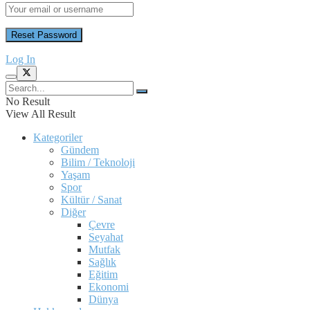
Log In
No Result
View All Result
Kategoriler
Gündem
Bilim / Teknoloji
Yaşam
Spor
Kültür / Sanat
Diğer
Çevre
Seyahat
Mutfak
Sağlık
Eğitim
Ekonomi
Dünya