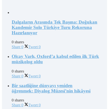
Dalgaların Arasında Tek Başına: Doğukan
Kandemir Solo Türkiye Turu Rekoruna
Hazırlanıyor
0 shares
Share
0
Tweet
0
Olcay Varlı, Oxford’a kabul edilen ilk Türk
müzikolog oldu
0 shares
Share
0
Tweet
0
Bir saatliğine dünyayı yeniden
öğrenmek: Diyalog Müzesi’nin hikâyesi
0 shares
Share
0
Tweet
0