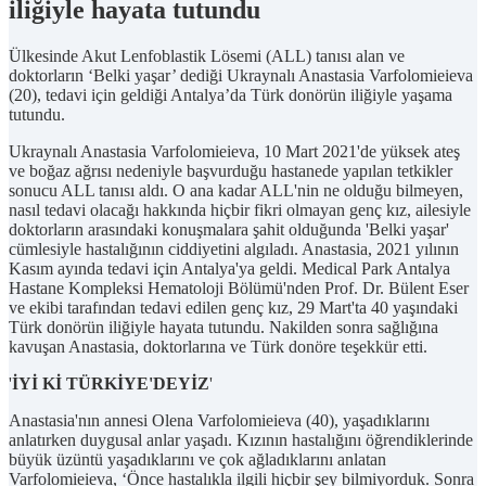
iliğiyle hayata tutundu
Ülkesinde Akut Lenfoblastik Lösemi (ALL) tanısı alan ve
doktorların ‘Belki yaşar’ dediği Ukraynalı Anastasia Varfolomieieva
(20), tedavi için geldiği Antalya’da Türk donörün iliğiyle yaşama
tutundu.
Ukraynalı Anastasia Varfolomieieva, 10 Mart 2021'de yüksek ateş
ve boğaz ağrısı nedeniyle başvurduğu hastanede yapılan tetkikler
sonucu ALL tanısı aldı. O ana kadar ALL'nin ne olduğu bilmeyen,
nasıl tedavi olacağı hakkında hiçbir fikri olmayan genç kız, ailesiyle
doktorların arasındaki konuşmalara şahit olduğunda 'Belki yaşar'
cümlesiyle hastalığının ciddiyetini algıladı. Anastasia, 2021 yılının
Kasım ayında tedavi için Antalya'ya geldi. Medical Park Antalya
Hastane Kompleksi Hematoloji Bölümü'nden Prof. Dr. Bülent Eser
ve ekibi tarafından tedavi edilen genç kız, 29 Mart'ta 40 yaşındaki
Türk donörün iliğiyle hayata tutundu. Nakilden sonra sağlığına
kavuşan Anastasia, doktorlarına ve Türk donöre teşekkür etti.
'
İYİ Kİ TÜRKİYE'DEYİZ
'
Anastasia'nın annesi Olena Varfolomieieva (40), yaşadıklarını
anlatırken duygusal anlar yaşadı. Kızının hastalığını öğrendiklerinde
büyük üzüntü yaşadıklarını ve çok ağladıklarını anlatan
Varfolomieieva, ‘Önce hastalıkla ilgili hiçbir şey bilmiyorduk. Sonra