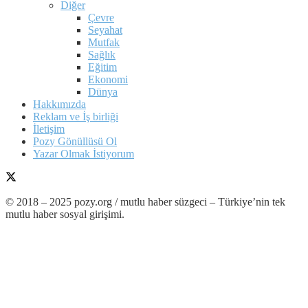
Diğer
Çevre
Seyahat
Mutfak
Sağlık
Eğitim
Ekonomi
Dünya
Hakkımızda
Reklam ve İş birliği
İletişim
Pozy Gönüllüsü Ol
Yazar Olmak İstiyorum
© 2018 – 2025 pozy.org / mutlu haber süzgeci – Türkiye’nin tek
mutlu haber sosyal girişimi.