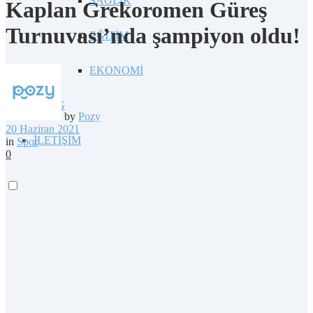
SAĞLIK
Kaplan Grekoromen Güreş
Turnuvası’nda şampiyon oldu!
EĞİTİM
EKONOMİ
BLOG
by
Pozy
20 Haziran 2021
İLETİŞİM
in
Spor
0