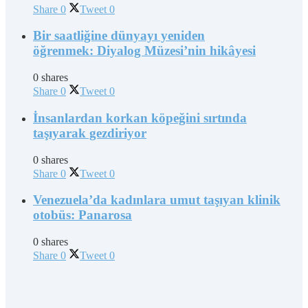
Share
0
Tweet
0
Bir saatliğine dünyayı yeniden
öğrenmek: Diyalog Müzesi’nin hikâyesi
0 shares
Share
0
Tweet
0
İnsanlardan korkan köpeğini sırtında
taşıyarak gezdiriyor
0 shares
Share
0
Tweet
0
Venezuela’da kadınlara umut taşıyan klinik
otobüs: Panarosa
0 shares
Share
0
Tweet
0