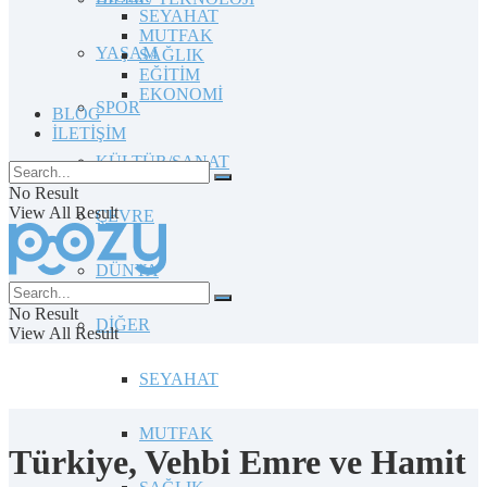
SEYAHAT
MUTFAK
YAŞAM
SAĞLIK
EĞİTİM
EKONOMİ
SPOR
BLOG
İLETİŞİM
KÜLTÜR/SANAT
No Result
View All Result
ÇEVRE
DÜNYA
No Result
DİĞER
View All Result
SEYAHAT
MUTFAK
Türkiye, Vehbi Emre ve Hamit