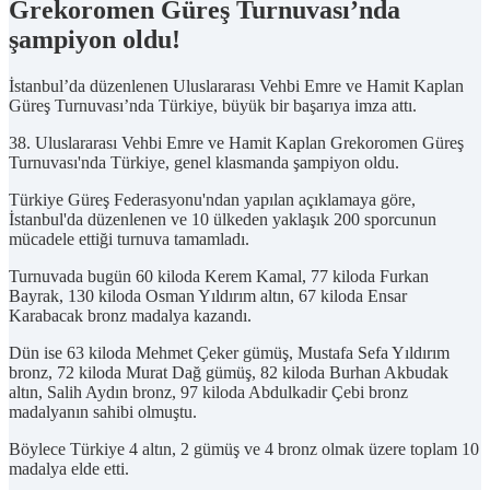
Grekoromen Güreş Turnuvası’nda
şampiyon oldu!
İstanbul’da düzenlenen Uluslararası Vehbi Emre ve Hamit Kaplan
Güreş Turnuvası’nda Türkiye, büyük bir başarıya imza attı.
38. Uluslararası Vehbi Emre ve Hamit Kaplan Grekoromen Güreş
Turnuvası'nda Türkiye, genel klasmanda şampiyon oldu.
Türkiye Güreş Federasyonu'ndan yapılan açıklamaya göre,
İstanbul'da düzenlenen ve 10 ülkeden yaklaşık 200 sporcunun
mücadele ettiği turnuva tamamladı.
Turnuvada bugün 60 kiloda Kerem Kamal, 77 kiloda Furkan
Bayrak, 130 kiloda Osman Yıldırım altın, 67 kiloda Ensar
Karabacak bronz madalya kazandı.
Dün ise 63 kiloda Mehmet Çeker gümüş, Mustafa Sefa Yıldırım
bronz, 72 kiloda Murat Dağ gümüş, 82 kiloda Burhan Akbudak
altın, Salih Aydın bronz, 97 kiloda Abdulkadir Çebi bronz
madalyanın sahibi olmuştu.
Böylece Türkiye 4 altın, 2 gümüş ve 4 bronz olmak üzere toplam 10
madalya elde etti.