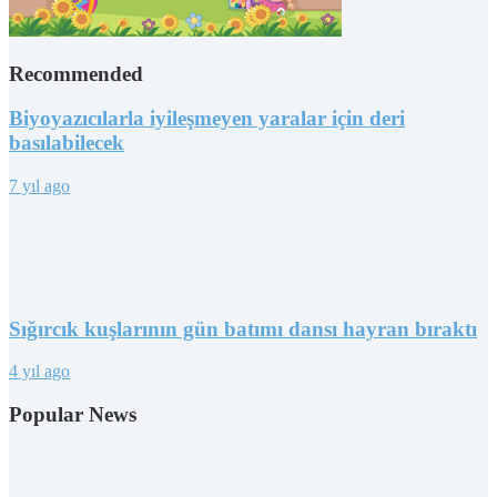
Recommended
Biyoyazıcılarla iyileşmeyen yaralar için deri
basılabilecek
7 yıl ago
Sığırcık kuşlarının gün batımı dansı hayran bıraktı
4 yıl ago
Popular News