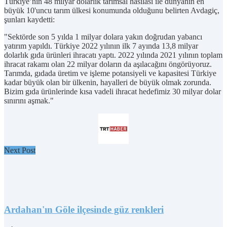
Türkiye’nin 48 milyar dolarlık tarımsal hasılası ile dünyanın en
büyük 10'uncu tarım ülkesi konumunda olduğunu belirten Avdagiç,
şunları kaydetti:
"Sektörde son 5 yılda 1 milyar dolara yakın doğrudan yabancı
yatırım yapıldı. Türkiye 2022 yılının ilk 7 ayında 13,8 milyar
dolarlık gıda ürünleri ihracatı yaptı. 2022 yılında 2021 yılının toplam
ihracat rakamı olan 22 milyar doların da aşılacağını öngörüyoruz.
Tarımda, gıdada üretim ve işleme potansiyeli ve kapasitesi Türkiye
kadar büyük olan bir ülkenin, hayalleri de büyük olmak zorunda.
Bizim gıda ürünlerinde kısa vadeli ihracat hedefimiz 30 milyar dolar
sınırını aşmak."
Next Post
Ardahan'ın Göle ilçesinde güz renkleri