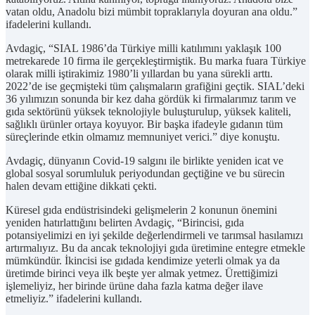
vatan oldu, Anadolu bizi mümbit topraklarıyla doyuran ana oldu.”
ifadelerini kullandı.
Avdagiç, “SIAL 1986’da Türkiye milli katılımını yaklaşık 100
metrekarede 10 firma ile gerçekleştirmiştik. Bu marka fuara Türkiye
olarak milli iştirakimiz 1980’li yıllardan bu yana sürekli arttı.
2022’de ise geçmişteki tüm çalışmaların grafiğini geçtik. SIAL’deki
36 yılımızın sonunda bir kez daha gördük ki firmalarımız tarım ve
gıda sektörünü yüksek teknolojiyle buluşturulup, yüksek kaliteli,
sağlıklı ürünler ortaya koyuyor. Bir başka ifadeyle gıdanın tüm
süreçlerinde etkin olmamız memnuniyet verici.” diye konuştu.
Avdagiç, dünyanın Covid-19 salgını ile birlikte yeniden icat ve
global sosyal sorumluluk periyodundan geçtiğine ve bu sürecin
halen devam ettiğine dikkati çekti.
Küresel gıda endüstrisindeki gelişmelerin 2 konunun önemini
yeniden hatırlattığını belirten Avdagiç, “Birincisi, gıda
potansiyelimizi en iyi şekilde değerlendirmeli ve tarımsal hasılamızı
artırmalıyız. Bu da ancak teknolojiyi gıda üretimine entegre etmekle
mümkündür. İkincisi ise gıdada kendimize yeterli olmak ya da
üretimde birinci veya ilk beşte yer almak yetmez. Ürettiğimizi
işlemeliyiz, her birinde ürüne daha fazla katma değer ilave
etmeliyiz.” ifadelerini kullandı.