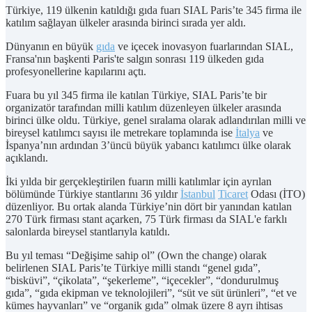
Türkiye, 119 ülkenin katıldığı gıda fuarı SIAL Paris’te 345 firma ile
katılım sağlayan ülkeler arasında birinci sırada yer aldı.
Dünyanın en büyük
gıda
ve içecek inovasyon fuarlarından SIAL,
Fransa'nın başkenti Paris'te salgın sonrası 119 ülkeden gıda
profesyonellerine kapılarını açtı.
Fuara bu yıl 345 firma ile katılan Türkiye, SIAL Paris’te bir
organizatör tarafından milli katılım düzenleyen ülkeler arasında
birinci ülke oldu. Türkiye, genel sıralama olarak adlandırılan milli ve
bireysel katılımcı sayısı ile metrekare toplamında ise
İtalya
ve
İspanya’nın ardından 3’üncü büyük yabancı katılımcı ülke olarak
açıklandı.
İki yılda bir gerçekleştirilen fuarın milli katılımlar için ayrılan
bölümünde Türkiye stantlarını 36 yıldır
İstanbul
Ticaret
Odası (İTO)
düzenliyor. Bu ortak alanda Türkiye’nin dört bir yanından katılan
270 Türk firması stant açarken, 75 Türk firması da SIAL'e farklı
salonlarda bireysel stantlarıyla katıldı.
Bu yıl teması “Değişime sahip ol” (Own the change) olarak
belirlenen SIAL Paris’te Türkiye milli standı “genel gıda”,
“bisküvi”, “çikolata”, “şekerleme”, “içecekler”, “dondurulmuş
gıda”, “gıda ekipman ve teknolojileri”, “süt ve süt ürünleri”, “et ve
kümes hayvanları” ve “organik gıda” olmak üzere 8 ayrı ihtisas