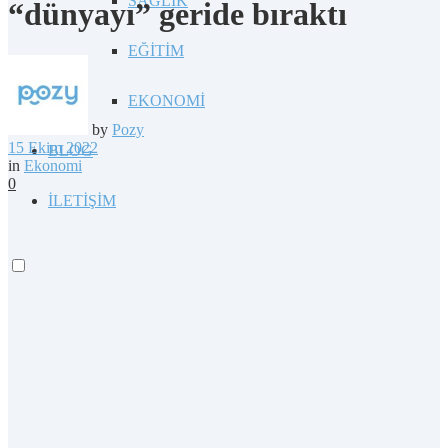
SAĞLIK
“dünyayı” geride bıraktı
EĞİTİM
EKONOMİ
by
Pozy
15 Ekim 2022
BLOG
in
Ekonomi
0
İLETİŞİM