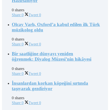
Hazırlanıyor
0 shares
Share
0
Tweet
0
Olcay Varlı, Oxford’a kabul edilen ilk Türk
müzikolog oldu
0 shares
Share
0
Tweet
0
Bir saatliğine dünyayı yeniden
öğrenmek: Diyalog Müzesi’nin hikâyesi
0 shares
Share
0
Tweet
0
İnsanlardan korkan köpeğini sırtında
taşıyarak gezdiriyor
0 shares
Share
0
Tweet
0