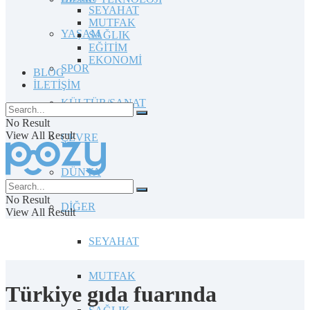
SEYAHAT
MUTFAK
YAŞAM
SAĞLIK
EĞİTİM
EKONOMİ
SPOR
BLOG
İLETİŞİM
KÜLTÜR/SANAT
No Result
View All Result
ÇEVRE
DÜNYA
No Result
DİĞER
View All Result
SEYAHAT
MUTFAK
Türkiye gıda fuarında