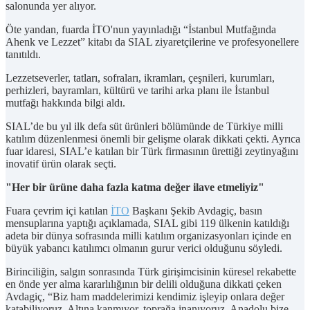
salonunda yer alıyor.
Öte yandan, fuarda İTO'nun yayınladığı “İstanbul Mutfağında
Ahenk ve Lezzet” kitabı da SIAL ziyaretçilerine ve profesyonellere
tanıtıldı.
Lezzetseverler, tatları, sofraları, ikramları, çeşnileri, kurumları,
perhizleri, bayramları, kültürü ve tarihi arka planı ile İstanbul
mutfağı hakkında bilgi aldı.
SIAL’de bu yıl ilk defa süt ürünleri bölümünde de Türkiye milli
katılım düzenlenmesi önemli bir gelişme olarak dikkati çekti. Ayrıca
fuar idaresi, SIAL’e katılan bir Türk firmasının ürettiği zeytinyağını
inovatif ürün olarak seçti.
"Her bir ürüne daha fazla katma değer ilave etmeliyiz"
Fuara çevrim içi katılan
İTO
Başkanı Şekib Avdagiç, basın
mensuplarına yaptığı açıklamada, SIAL gibi 119 ülkenin katıldığı
adeta bir dünya sofrasında milli katılım organizasyonları içinde en
büyük yabancı katılımcı olmanın gurur verici olduğunu söyledi.
Birinciliğin, salgın sonrasında Türk girişimcisinin küresel rekabette
en önde yer alma kararlılığının bir delili olduğuna dikkati çeken
Avdagiç, “Biz ham maddelerimizi kendimiz işleyip onlara değer
katabiliyoruz. Altına kanmıyor, toprağa inanıyoruz. Anadolu bize