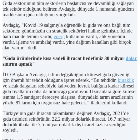
Gıda sektörünün tüm sektörlerin başlatıcısı ve devamlılığı sağlayan
tek sektör olduğunu belirten Avdagiç, dünyada 1 numaralı gündem
maddesinin gıda olduğunu vurguladı.
Avdagiç, "Kovid-19 salgınıyla öğrendik ki gıda ve ona bağlı tüm
sektörler, günümüzün en stratejik sektörleri haline gelmiştir. İçinde
ham madde temini vardır,
enerji
kullanımı vardır, atık yönetimi
vardır, işleme ve ambalaj vardır, yine dağıtım kanalları gibi birçok
alan vardır." dedi.
“Gıda ürünlerinde kısa vadeli ihracat hedefimiz 30 milyar
dolar
sınırını aşmak"
İTO Başkanı Avdagiç, iklim değişikliğinin küresel gıda güvenliği
için önemli bir tehdit olduğuna işaret ederek, “Bu tehdidin
kuraklık
ve sıcak dalgaları sebebiyle kahveden levrek balığına kadar küresel
gıda fiyatlarını daha da artıracağı görülüyor. Uzmanlara göre küresel
ısınma 1,5 santigrat dereceye ulaşırsa, dünyadaki tarım arazilerinin
yüzde 8'i tarım için uygunsuz hale gelecek.” ifadelerini kullandı.
Türkiye’nin gıda ihracatı rakamlarına değinen Avdagiç, 2021’de
gıda ürünleri sektörünün 22,2 milyar dolarlık ihracat, 16,7 milyar
dolarlık ithalat ile 5,5 milyar dolarlık dış ticaret fazlası verdiğini
söyledi.