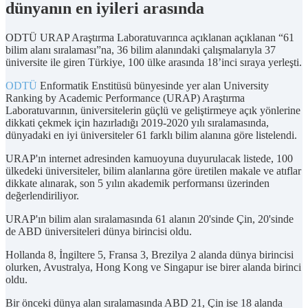
dünyanın en iyileri arasında
ODTÜ URAP Araştırma Laboratuvarınca açıklanan açıklanan “61
bilim alanı sıralaması”na, 36 bilim alanındaki çalışmalarıyla 37
üniversite ile giren Türkiye, 100 ülke arasında 18’inci sıraya yerleşti.
ODTÜ
Enformatik Enstitüsü bünyesinde yer alan University
Ranking by Academic Performance (URAP) Araştırma
Laboratuvarının, üniversitelerin güçlü ve geliştirmeye açık yönlerine
dikkati çekmek için hazırladığı 2019-2020 yılı sıralamasında,
dünyadaki en iyi üniversiteler 61 farklı bilim alanına göre listelendi.
URAP'ın internet adresinden kamuoyuna duyurulacak listede, 100
ülkedeki üniversiteler, bilim alanlarına göre üretilen makale ve atıflar
dikkate alınarak, son 5 yılın akademik performansı üzerinden
değerlendiriliyor.
URAP'ın bilim alan sıralamasında 61 alanın 20'sinde Çin, 20'sinde
de ABD üniversiteleri dünya birincisi oldu.
Hollanda 8, İngiltere 5, Fransa 3, Brezilya 2 alanda dünya birincisi
olurken, Avustralya, Hong Kong ve Singapur ise birer alanda birinci
oldu.
Bir önceki dünya alan sıralamasında ABD 21, Çin ise 18 alanda