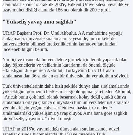
alanında 175'inci olarak ilk 200'e, Bilkent Üniversitesi havacılık ve
uzay mühendisliği alanında 186'ncı olarak ilk 200'e girdi.
"Yükseliş yavaş ama sağlıklı"
URAP Başkanı Prof. Dr. Ural Akbulut, AA muhabirine yaptığı
açıklamada, üniversite sıralamaları sayesinde, tüm ülkelerde
üniversitelerin bilimsel üretkenliklerinin kamuoyu tarafından
incelenebildiğini belirtti.
Yurt içi ve dışındaki üniversitelere girmek için tercih yapacak olan
aday öğrencilerin ve velilerinin kararlarını da önemli ölçüde
etkilediğini dile getiren Akbulut, Türkiye'nin bu yıl 61 alan
sıralamasından 36'sında en az bir üniversitenin yer aldığını söyledi.
Türk üniversitelerinin daha hızlı şekilde dünya alan sıralamalarında
yükseldiğini görmenin herkesin isteği olduğuna işaret eden Akbulut,
"Ancak bunu çok hızlı olarak başarmak kolay değil çünkü dünya
sıralamaları ortaya çıkınca dünyadaki tüm üniversiteler üst sıralarda
yer almak için yoğun çaba sarf etmeye başladı. O nedenle
sıralamalardaki yükselişimiz yavaş oluyor. Ama bana göre sağlıklı
bir yükseliş yaşıyoruz." diye konuştu.
URAP'ın 2015'te yayımladığı dünya alan sıralamasında güzel
sanatlar dışında hiçbir alanda ilk 150'ye girebilen Türk