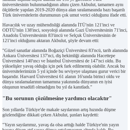
üniversitesinin bulunmadığının altını çizen Akbulut, tamamen aynı
ölçütlerle yapılan 2019-2020 dünya alan sıralamasında bazı başarılı
Türk üniversitelerin durumunun çok umut verici olduğunu ifade etti.
Havacılık ve uzay mühendisliği alanında İTÜ'nün 121'inci ve
ODTÜ'nün 138'inci, sosyoloji alanında Gazi Üniversitesinin 71'inci,
Anadolu Üniversitesinin 83'üncü ve Selçuk Üniversitesinin de
121'inci olduğunu aktaran Akbulut, şöyle devam etti:
"Güzel sanatlar alanında Boğaziçi Üniversitesi 83'ncü, tarih alanında
Ankara Üniversitesi 137'nci, diş hekimliği alanında Hacettepe
Üniversitesi 140'ıncı ve İstanbul Üniversitesi de 147'nci oldu. Bu
yükselişler yavaş olduğu için pek fark edilmemiş olabilir. Ancak bu
üniversitelerimizin 5 yıl içinde bu seviyeye ulaşması gurur verici bir
başarıdır. Harvard Üniversitesi 61 alanın 16'sında birinci oldu ve
dünya sıralamalarının tamamına yakınında dünyanın en iyisi
oluşunun tesadüfi olmadığını bu yıl da kanıtladı."
"Bu sorunun çözülmesine yardımcı olacaktır"
Son yıllarda Türkiye'de makale sayılarının artış hızında düşme
gözlendiğine dikkati çeken Akbulut, şunları kaydetti:
"Yayın sayılarımız, yavaş da olsa arttığı halde Türkiye'nin yayın
başına düşen atıf sayısı dünya ortalamasının altında kaldı. Bu