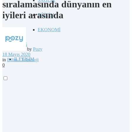
SAĞLIK
sıralamasında dünyanın en
iyileri arasında
EĞİTİM
EKONOMİ
BLOG
by
Pozy
18 Mayıs 2020
İLETİŞİM
in
Bilim / Teknoloji
0