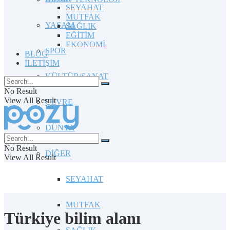
SEYAHAT
MUTFAK
YAŞAM
SAĞLIK
EĞİTİM
EKONOMİ
SPOR
BLOG
İLETİŞİM
KÜLTÜR/SANAT
No Result
View All Result
ÇEVRE
DÜNYA
No Result
DİĞER
View All Result
SEYAHAT
MUTFAK
Türkiye bilim alanı