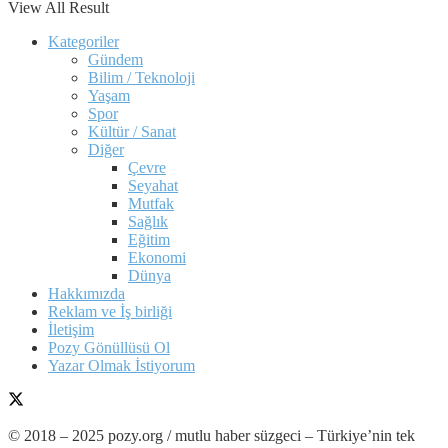
View All Result
Kategoriler
Gündem
Bilim / Teknoloji
Yaşam
Spor
Kültür / Sanat
Diğer
Çevre
Seyahat
Mutfak
Sağlık
Eğitim
Ekonomi
Dünya
Hakkımızda
Reklam ve İş birliği
İletişim
Pozy Gönüllüsü Ol
Yazar Olmak İstiyorum
© 2018 – 2025 pozy.org / mutlu haber süzgeci – Türkiye’nin tek