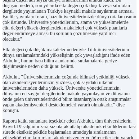
düşüşün nedeni, son yıllarda etki değeri çok düşük veya sıfır olan
dergilerde yayımlanan Türkiye kaynaklı makale sayılarının artması.
Bu tür yayınların oranı, bazı üniversitelerimizde dünya ortalamasının
çok üstünde. Üniversite yöneticilerinin, atama ve yükseltmelerde
etki değeri yüksek dergilerdeki makaleleri çok yüksek puanlarla
değerlendirmeye alması bu sorunun çözülmesine yardımcı
olacaktır."
Etki değeri çok düşük makaleler nedeniyle Türk üniversitelerinin
dünya sıralamalarındaki yükselişinin çok yavaşladığını ifade eden
Akbulut, bunun bazı bilim alanlarında sıralamalarda geriye
düşülmesine neden olduğunu belirtti.
Akbulut, "Üniversitelerimizin çoğunda bilimsel yetkinliği yüksek
olan akademisyenlerimizin yüzdesi, çok sayıdaki ülkenin
üniversitelerinden daha yüksek. Üniversite yöneticilerimizin,
dünyanın en saygın dergilerinde makale yayımlayan ve dünyanın
önde gelen üniversitelerindeki bilim insanlarıyla ortak araştırmalar
yapan akademisyenleri desteklemeleri yararlı olmaktadır." diye
konuştu.
Rapora katkı sunanlara teşekkür eden Akbulut, tüm üniversitelerin
Kovid-19 salgınını zararsız olarak atlatıp akademik etkinliklerini kısa
sürede eksiksiz şekilde başlatmaları umuduyla sıralamanın
yükseköğretim kurumları, akademisyenler ve öğrenciler için yararlı