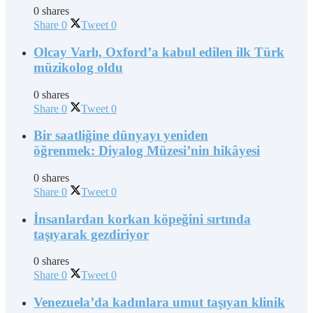
0 shares
Share
0
Tweet
0
Olcay Varlı, Oxford’a kabul edilen ilk Türk
müzikolog oldu
0 shares
Share
0
Tweet
0
Bir saatliğine dünyayı yeniden
öğrenmek: Diyalog Müzesi’nin hikâyesi
0 shares
Share
0
Tweet
0
İnsanlardan korkan köpeğini sırtında
taşıyarak gezdiriyor
0 shares
Share
0
Tweet
0
Venezuela’da kadınlara umut taşıyan klinik