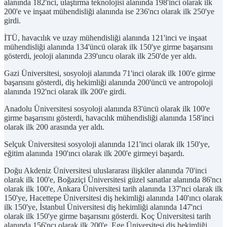
alanında 182'nci, ulaştırma teknolojisi alanında 198'inci olarak ilk
200'e ve inşaat mühendisliği alanında ise 236'ncı olarak ilk 250'ye
girdi.
İTÜ, havacılık ve uzay mühendisliği alanında 121'inci ve inşaat
mühendisliği alanında 134'üncü olarak ilk 150'ye girme başarısını
gösterdi, jeoloji alanında 239'uncu olarak ilk 250'de yer aldı.
Gazi Üniversitesi, sosyoloji alanında 71'inci olarak ilk 100'e girme
başarısını gösterdi, diş hekimliği alanında 200'üncü ve antropoloji
alanında 192'nci olarak ilk 200'e girdi.
Anadolu Üniversitesi sosyoloji alanında 83'üncü olarak ilk 100'e
girme başarısını gösterdi, havacılık mühendisliği alanında 158'inci
olarak ilk 200 arasında yer aldı.
Selçuk Üniversitesi sosyoloji alanında 121'inci olarak ilk 150'ye,
eğitim alanında 190'ıncı olarak ilk 200'e girmeyi başardı.
Doğu Akdeniz Üniversitesi uluslararası ilişkiler alanında 70'inci
olarak ilk 100'e, Boğaziçi Üniversitesi güzel sanatlar alanında 86'ncı
olarak ilk 100'e, Ankara Üniversitesi tarih alanında 137'nci olarak ilk
150'ye, Hacettepe Üniversitesi diş hekimliği alanında 140'ıncı olarak
ilk 150'ye, İstanbul Üniversitesi diş hekimliği alanında 147'nci
olarak ilk 150'ye girme başarısını gösterdi. Koç Üniversitesi tarih
alanında 156'ncı olarak ilk 200'e, Ege Üniversitesi diş hekimliği