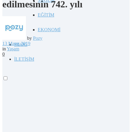
SAĞLIK
edilmesinin 742. yılı
EĞİTİM
EKONOMİ
by
Pozy
13 Mayıs 2019
BLOG
in
Yaşam
0
İLETİŞİM