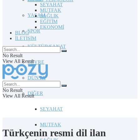
SEYAHAT
MUTFAK
YAŞAM
SAĞLIK
EĞİTİM
EKONOMİ
SPOR
BLOG
İLETİŞİM
KÜLTÜR/SANAT
No Result
View All Result
ÇEVRE
DÜNYA
No Result
DİĞER
View All Result
SEYAHAT
MUTFAK
Türkçenin resmi dil ilan