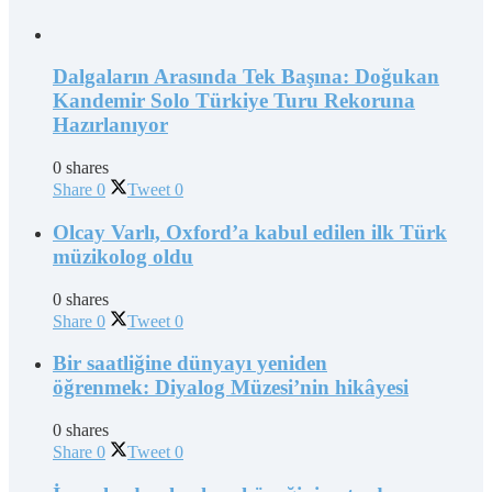
Dalgaların Arasında Tek Başına: Doğukan
Kandemir Solo Türkiye Turu Rekoruna
Hazırlanıyor
0 shares
Share
0
Tweet
0
Olcay Varlı, Oxford’a kabul edilen ilk Türk
müzikolog oldu
0 shares
Share
0
Tweet
0
Bir saatliğine dünyayı yeniden
öğrenmek: Diyalog Müzesi’nin hikâyesi
0 shares
Share
0
Tweet
0