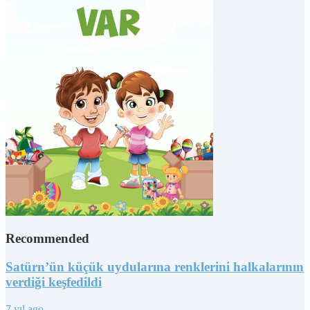
Recommended
Satürn’ün küçük uydularına renklerini halkalarının
verdiği keşfedildi
7 yıl ago