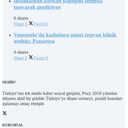
İnsanlardan korkan köpeğini sırtında
taşıyarak gezdiriyor
0 shares
Share
0
Tweet
0
Venezuela’da kadınlara umut taşıyan klinik
otobüs: Panarosa
0 shares
Share
0
Tweet
0
NEDİR?
Türkiye’nin tek mutlu haber sosyal girişimi, Pozy 2018 yılından
itibaren aktif bir şekilde Türkiye’ye ilham vermeyi, pozitif konuları
aşılamayı amaç etmiştir.
KURUMSAL