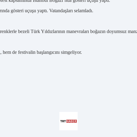
ofest kapsamında İstanbul Boğazı’nda gösteri uçuşu yaptı.
rında gösteri uçuşu yaptı. Vatandaşları selamladı.
 renklerle bezeli Türk Yıldızlarının manevraları boğazın doyumsuz manzaras
hem de festivalin başlangıcını simgeliyor.