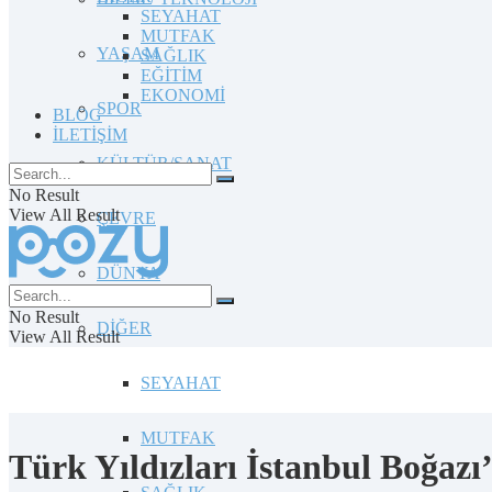
SEYAHAT
MUTFAK
YAŞAM
SAĞLIK
EĞİTİM
EKONOMİ
SPOR
BLOG
İLETİŞİM
KÜLTÜR/SANAT
No Result
View All Result
ÇEVRE
DÜNYA
No Result
DİĞER
View All Result
SEYAHAT
MUTFAK
Türk Yıldızları İstanbul Boğazı