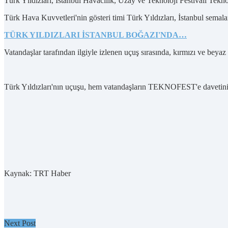
Türk Yıldızları, İstanbul Havacılık, Uzay ve Teknoloji Festivali Tekn
Türk Hava Kuvvetleri'nin gösteri timi Türk Yıldızları, İstanbul semala
TÜRK YILDIZLARI İSTANBUL BOĞAZI'NDA…
Vatandaşlar tarafından ilgiyle izlenen uçuş sırasında, kırmızı ve beyaz
Türk Yıldızları'nın uçuşu, hem vatandaşların TEKNOFEST'e davetini, 
Kaynak: TRT Haber
Next Post