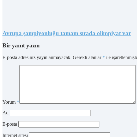
Avrupa şampiyonluğu tamam sırada olimpiyat var
Bir yanıt yazın
E-posta adresiniz yayınlanmayacak.
Gerekli alanlar
*
ile işaretlenmişl
Yorum
*
Ad
E-posta
İnternet sitesi