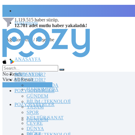
İletişim
1.119.515
haber süzüp,
Hakkımızda
12.781
adet
mutlu haber
yakaladık!
6 Ağustos 2026 / Perşembe
ANASAYFA
No Result
POZY NEDİR?
ANASAYFA
View All Result
POZY NEDİR?
TOPLULUĞA KATILIN
HAKKIMIZDA
HAKKIMIZDA
POZY HABERLER
GÜNDEM
BİLİM / TEKNOLOJİ
POZY HABERLER
YAŞAM
SPOR
KÜLTÜR/SANAT
GÜNDEM
ÇEVRE
DÜNYA
DİĞER
BİLİM / TEKNOLOJİ