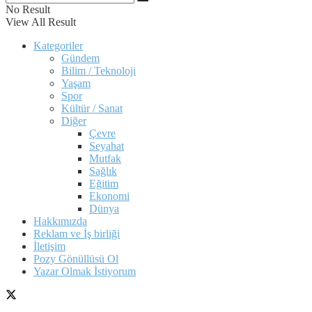
No Result
View All Result
Kategoriler
Gündem
Bilim / Teknoloji
Yaşam
Spor
Kültür / Sanat
Diğer
Çevre
Seyahat
Mutfak
Sağlık
Eğitim
Ekonomi
Dünya
Hakkımızda
Reklam ve İş birliği
İletişim
Pozy Gönüllüsü Ol
Yazar Olmak İstiyorum