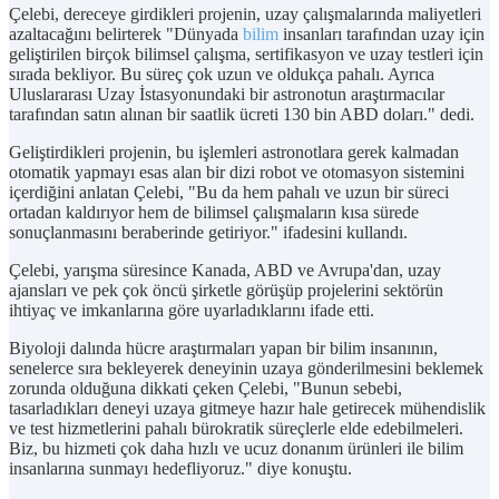
Çelebi, dereceye girdikleri projenin, uzay çalışmalarında maliyetleri
azaltacağını belirterek "Dünyada
bilim
insanları tarafından uzay için
geliştirilen birçok bilimsel çalışma, sertifikasyon ve uzay testleri için
sırada bekliyor. Bu süreç çok uzun ve oldukça pahalı. Ayrıca
Uluslararası Uzay İstasyonundaki bir astronotun araştırmacılar
tarafından satın alınan bir saatlik ücreti 130 bin ABD doları." dedi.
Geliştirdikleri projenin, bu işlemleri astronotlara gerek kalmadan
otomatik yapmayı esas alan bir dizi robot ve otomasyon sistemini
içerdiğini anlatan Çelebi, "Bu da hem pahalı ve uzun bir süreci
ortadan kaldırıyor hem de bilimsel çalışmaların kısa sürede
sonuçlanmasını beraberinde getiriyor." ifadesini kullandı.
Çelebi, yarışma süresince Kanada, ABD ve Avrupa'dan, uzay
ajansları ve pek çok öncü şirketle görüşüp projelerini sektörün
ihtiyaç ve imkanlarına göre uyarladıklarını ifade etti.
Biyoloji dalında hücre araştırmaları yapan bir bilim insanının,
senelerce sıra bekleyerek deneyinin uzaya gönderilmesini beklemek
zorunda olduğuna dikkati çeken Çelebi, "Bunun sebebi,
tasarladıkları deneyi uzaya gitmeye hazır hale getirecek mühendislik
ve test hizmetlerini pahalı bürokratik süreçlerle elde edebilmeleri.
Biz, bu hizmeti çok daha hızlı ve ucuz donanım ürünleri ile bilim
insanlarına sunmayı hedefliyoruz." diye konuştu.