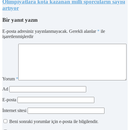
Olimpiyatlara kota kazanan milli sporcuların sayısı
artıyor
Bir yanıt yazın
E-posta adresiniz yayınlanmayacak.
Gerekli alanlar
*
ile
işaretlenmişlerdir
Yorum
*
Ad
E-posta
İnternet sitesi
Beni sonraki yorumlar için e-posta ile bilgilendir.