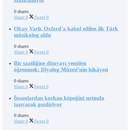
Hazırlanıyor
0 shares
Share
0
Tweet
0
Olcay Varlı, Oxford’a kabul edilen ilk Türk
müzikolog oldu
0 shares
Share
0
Tweet
0
Bir saatliğine dünyayı yeniden
öğrenmek: Diyalog Müzesi’nin hikâyesi
0 shares
Share
0
Tweet
0
İnsanlardan korkan köpeğini sırtında
taşıyarak gezdiriyor
0 shares
Share
0
Tweet
0