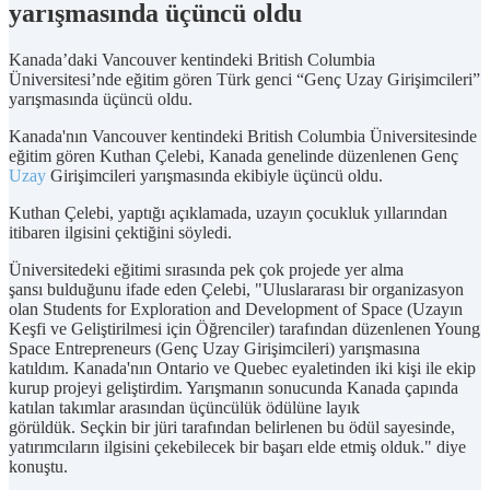
yarışmasında üçüncü oldu
Kanada’daki Vancouver kentindeki British Columbia
Üniversitesi’nde eğitim gören Türk genci “Genç Uzay Girişimcileri”
yarışmasında üçüncü oldu.
Kanada'nın Vancouver kentindeki British Columbia Üniversitesinde
eğitim gören Kuthan Çelebi, Kanada genelinde düzenlenen Genç
Uzay
Girişimcileri yarışmasında ekibiyle üçüncü oldu.
Kuthan Çelebi, yaptığı açıklamada, uzayın çocukluk yıllarından
itibaren ilgisini çektiğini söyledi.
Üniversitedeki eğitimi sırasında pek çok projede yer alma
şansı bulduğunu ifade eden Çelebi, "Uluslararası bir organizasyon
olan Students for Exploration and Development of Space (Uzayın
Keşfi ve Geliştirilmesi için Öğrenciler) tarafından düzenlenen Young
Space Entrepreneurs (Genç Uzay Girişimcileri) yarışmasına
katıldım. Kanada'nın Ontario ve Quebec eyaletinden iki kişi ile ekip
kurup projeyi geliştirdim. Yarışmanın sonucunda Kanada çapında
katılan takımlar arasından üçüncülük ödülüne layık
görüldük. Seçkin bir jüri tarafından belirlenen bu ödül sayesinde,
yatırımcıların ilgisini çekebilecek bir başarı elde etmiş olduk." diye
konuştu.