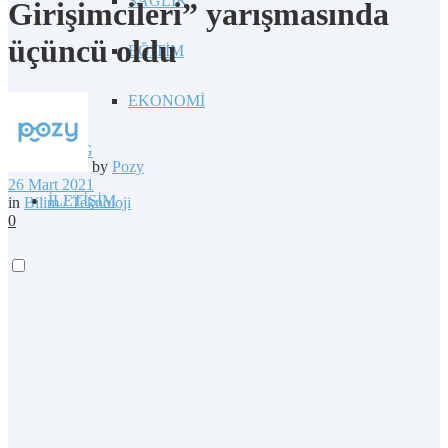
SAĞLIK
Girişimcileri” yarışmasında
üçüncü oldu
EĞİTİM
EKONOMİ
BLOG
by
Pozy
26 Mart 2021
İLETİŞİM
in
Bilim / Teknoloji
0