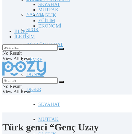
SEYAHAT
MUTFAK
YAŞAM
SAĞLIK
EĞİTİM
EKONOMİ
SPOR
BLOG
İLETİŞİM
KÜLTÜR/SANAT
No Result
View All Result
ÇEVRE
DÜNYA
No Result
DİĞER
View All Result
SEYAHAT
MUTFAK
Türk genci “Genç Uzay