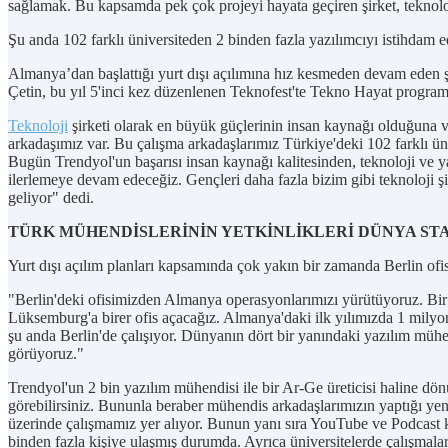
sağlamak. Bu kapsamda pek çok projeyi hayata geçiren şirket, teknoloj
Şu anda 102 farklı üniversiteden 2 binden fazla yazılımcıyı istihdam
Almanya’dan başlattığı yurt dışı açılımına hız kesmeden devam eden ş
Çetin, bu yıl 5'inci kez düzenlenen Teknofest'te Tekno Hayat progr
Teknoloji
şirketi olarak en büyük güçlerinin insan kaynağı olduğuna 
arkadaşımız var. Bu çalışma arkadaşlarımız Türkiye'deki 102 farklı 
Bugün Trendyol'un başarısı insan kaynağı kalitesinden, teknoloji ve 
ilerlemeye devam edeceğiz. Gençleri daha fazla bizim gibi teknoloji
geliyor" dedi.
TÜRK MÜHENDİSLERİNİN YETKİNLİKLERİ DÜNYA S
Yurt dışı açılım planları kapsamında çok yakın bir zamanda Berlin ofisle
"Berlin'deki ofisimizden Almanya operasyonlarımızı yürütüyoruz. 
Lüksemburg'a birer ofis açacağız. Almanya'daki ilk yılımızda 1 milyo
şu anda Berlin'de çalışıyor. Dünyanın dört bir yanındaki yazılım mühe
görüyoruz."
Trendyol'un 2 bin yazılım mühendisi ile bir Ar-Ge üreticisi haline dö
görebilirsiniz. Bununla beraber mühendis arkadaşlarımızın yaptığı y
üzerinde çalışmamız yer alıyor. Bunun yanı sıra YouTube ve Podcast ka
binden fazla kişiye ulaşmış durumda. Ayrıca üniversitelerde çalışmala