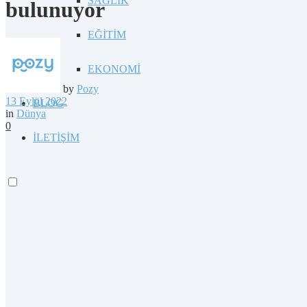
SAĞLIK
bulunuyor
EĞİTİM
EKONOMİ
by
Pozy
13 Eylül 2022
BLOG
in
Dünya
0
İLETİŞİM