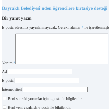
Bayraklı Belediyesi’nden öğrencilere kırtasiye desteği
Bir yanıt yazın
E-posta adresiniz yayınlanmayacak.
Gerekli alanlar
*
ile işaretlenmişl
Yorum
*
Ad
E-posta
İnternet sitesi
Beni sonraki yorumlar için e-posta ile bilgilendir.
Beni yeni yazılarda e-posta ile bilgilendir.