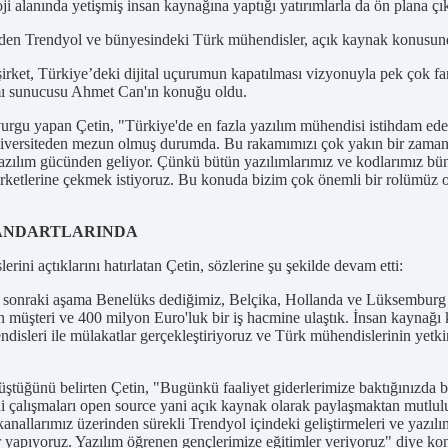
i alanında yetişmiş insan kaynağına yaptığı yatırımlarla da ön plana çık
 eden Trendyol ve bünyesindeki Türk mühendisler, açık kaynak konusunda,
irket, Türkiye’deki dijital uçurumun kapatılması vizyonuyla pek çok fa
amı sunucusu Ahmet Can'ın konuğu oldu.
vurgu yapan Çetin, "Türkiye'de en fazla yazılım mühendisi istihdam ed
üniversiteden mezun olmuş durumda. Bu rakamımızı çok yakın bir zamand
yazılım gücünden geliyor. Çünkü bütün yazılımlarımız ve kodlarımız bün
 şirketlerine çekmek istiyoruz. Bu konuda bizim çok önemli bir rolüm
TANDARTLARINDA
rini açtıklarını hatırlatan Çetin, sözlerine şu şekilde devam etti:
Bir sonraki aşama Benelüks dediğimiz, Belçika, Hollanda ve Lüksembu
n müşteri ve 400 milyon Euro'luk bir iş hacmine ulaştık. İnsan kaynağ
ndisleri ile mülakatlar gerçekleştiriyoruz ve Türk mühendislerinin yetk
nüştüğünü belirten Çetin, "Bugünkü faaliyet giderlerimize baktığınızda
eni çalışmaları open source yani açık kaynak olarak paylaşmaktan mutl
nallarımız üzerinden sürekli Trendyol içindeki geliştirmeleri ve yazıl
r yapıyoruz. Yazılım öğrenen gençlerimize eğitimler veriyoruz" diye ko