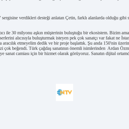
ergisine verdikleri desteği anlatan Çetin, farklı alanlarda olduğu gibi 
tıcı ile 30 milyonu aşkın müşterinin buluştuğu bir ekosistem. Bizim amac
lerini alıcısıyla buluşturmak isteyen pek çok sanatçı var fakat ne İsta
a aracılık etmeyelim dedik ve bir proje başlattık. Şu anda 150'nin üzerin
rojemizi çok beğendi. Türk çağdaş sanatının önemli isimlerinden Ardan Öz
iye sanat camiası için bir hizmet olarak görüyoruz. Sanatın dijital ort