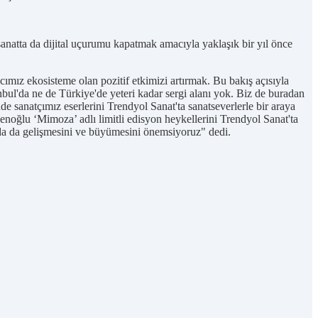
sanatta da dijital uçurumu kapatmak amacıyla yaklaşık bir yıl önce
ımız ekosisteme olan pozitif etkimizi artırmak. Bu bakış açısıyla
nbul'da ne de Türkiye'de yeteri kadar sergi alanı yok. Biz de buradan
de sanatçımız eserlerini Trendyol Sanat'ta sanatseverlerle bir araya
menoğlu ‘Mimoza’ adlı limitli edisyon heykellerini Trendyol Sanat'ta
amda da gelişmesini ve büyümesini önemsiyoruz" dedi.