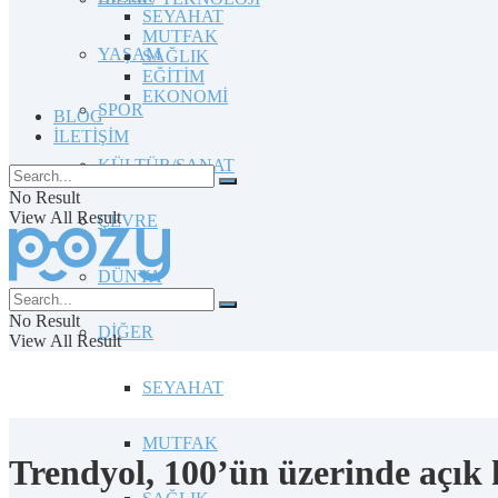
SEYAHAT
MUTFAK
YAŞAM
SAĞLIK
EĞİTİM
EKONOMİ
SPOR
BLOG
İLETİŞİM
KÜLTÜR/SANAT
No Result
View All Result
ÇEVRE
DÜNYA
No Result
DİĞER
View All Result
SEYAHAT
MUTFAK
Trendyol, 100’ün üzerinde açık 