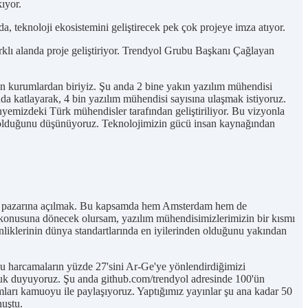
ıyor.
 teknoloji ekosistemini geliştirecek pek çok projeye imza atıyor.
rklı alanda proje geliştiriyor. Trendyol Grubu Başkanı Çağlayan
en kurumlardan biriyiz. Şu anda 2 bine yakın yazılım mühendisi
a katlayarak, 4 bin yazılım mühendisi sayısına ulaşmak istiyoruz.
yemizdeki Türk mühendisler tarafından geliştiriliyor. Bu vizyonla
üz olduğunu düşünüyoruz. Teknolojimizin gücü insan kaynağından
rg pazarına açılmak. Bu kapsamda hem Amsterdam hem de
ı konusuna dönecek olursam, yazılım mühendisimizlerimizin bir kısmı
inliklerinin dünya standartlarında en iyilerinden olduğunu yakından
 bu harcamaların yüzde 27'sini Ar-Ge'ye yönlendirdiğimizi
uluk duyuyoruz. Şu anda github.com/trendyol adresinde 100'ün
ımları kamuoyu ile paylaşıyoruz. Yaptığımız yayınlar şu ana kadar 50
nuştu.