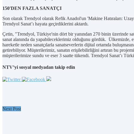
150'DEN FAZLA SANATÇI
Son olarak Trendyol olarak Refik Anadol'un 'Makine Hatıraları: Uzay' s
Trendyol Sanat’ı hayata geçirdiklerini aktardı.
Çetin, "Trendyol, Türkiye'nin dört bir yanından 270 binin üzerinde sa
sanat alanında da yapabileceklerimiz olduğunu gördük. Ülkemizde, eser
hareketle neden sanatçılarla sanatseverlerin dijital ortamda buluşmasın
getirebiliyor. Müşterilerimiz, sanatın erişilebilirliğini artıran bu p
müşterilerimize sundu ve eser 3 saatte tükendi. Trendyol Sanat’ı Türk
NTV’yi sosyal medyadan takip edin
Next Post