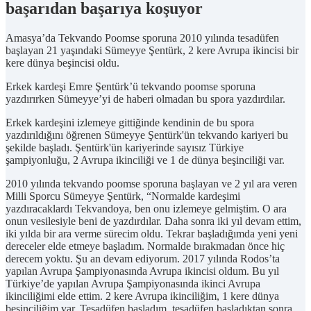
başarıdan başarıya koşuyor
Amasya’da Tekvando Poomse sporuna 2010 yılında tesadüfen
başlayan 21 yaşındaki Sümeyye Şentürk, 2 kere Avrupa ikincisi bir
kere dünya beşincisi oldu.
Erkek kardeşi Emre Şentürk’ü tekvando poomse sporuna
yazdırırken Sümeyye’yi de haberi olmadan bu spora yazdırdılar.
Erkek kardeşini izlemeye gittiğinde kendinin de bu spora
yazdırıldığını öğrenen Sümeyye Şentürk'ün tekvando kariyeri bu
şekilde başladı. Şentürk'ün kariyerinde sayısız Türkiye
şampiyonluğu, 2 Avrupa ikinciliği ve 1 de dünya beşinciliği var.
2010 yılında tekvando poomse sporuna başlayan ve 2 yıl ara veren
Milli Sporcu Sümeyye Şentürk, “Normalde kardeşimi
yazdıracaklardı Tekvandoya, ben onu izlemeye gelmiştim. O ara
onun vesilesiyle beni de yazdırdılar. Daha sonra iki yıl devam ettim,
iki yılda bir ara verme sürecim oldu. Tekrar başladığımda yeni yeni
dereceler elde etmeye başladım. Normalde bırakmadan önce hiç
derecem yoktu. Şu an devam ediyorum. 2017 yılında Rodos’ta
yapılan Avrupa Şampiyonasında Avrupa ikincisi oldum. Bu yıl
Türkiye’de yapılan Avrupa Şampiyonasında ikinci Avrupa
ikinciliğimi elde ettim. 2 kere Avrupa ikinciliğim, 1 kere dünya
beşinciliğim var. Tesadüfen başladım, tesadüfen başladıktan sonra