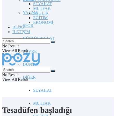
SEYAHAT
MUTFAK
YAŞAM
SAĞLIK
EĞİTİM
EKONOMİ
SPOR
BLOG
İLETİŞİM
KÜLTÜR/SANAT
No Result
View All Result
ÇEVRE
DÜNYA
No Result
DİĞER
View All Result
SEYAHAT
MUTFAK
Tesadüfen başladığı