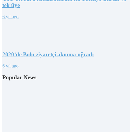
tek üye
6 yıl ago
2020’de Bolu ziyaretçi akınına uğradı
6 yıl ago
Popular News