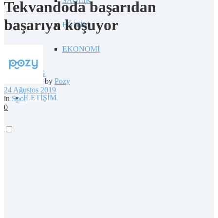
SAĞLIK
Tekvandoda başarıdan
başarıya koşuyor
EĞİTİM
EKONOMİ
BLOG
by
Pozy
24 Ağustos 2019
İLETİŞİM
in
Spor
0