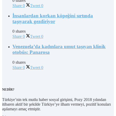
0 shares
Share
0
Tweet
0
İnsanlardan korkan köpeğini sırtında
taşıyarak gezdiriyor
0 shares
Share
0
Tweet
0
Venezuela’da kadınlara umut taşıyan klinik
otobüs: Panarosa
0 shares
Share
0
Tweet
0
NEDİR?
Türkiye’nin tek mutlu haber sosyal girişimi, Pozy 2018 yılından
itibaren aktif bir şekilde Türkiye’ye ilham vermeyi, pozitif konuları
aşılamayı amaç etmiştir.