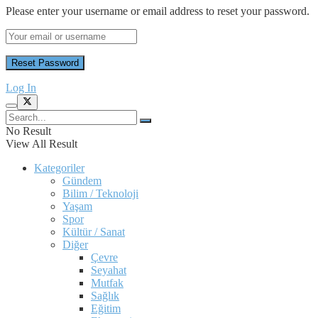
Please enter your username or email address to reset your password.
Log In
No Result
View All Result
Kategoriler
Gündem
Bilim / Teknoloji
Yaşam
Spor
Kültür / Sanat
Diğer
Çevre
Seyahat
Mutfak
Sağlık
Eğitim