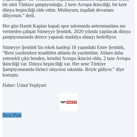
bir sürü Türkiye şampiyonluğu, 2 kere Avrupa ikinciliği, bir kere
dünya beşinciliği elde ettim. Mutluyum, inşallah devamını
diliyorum.” dedi.
Her gün Hamit Kaplan kapalı spor salonunda antrenmanlara ara
vermeden çalışan Sümeyye Şentürk, 2020 yılında yapılacak dünya
şampiyonasında derece yaparak madalya almayı hedefliyor.
Sümeyye Şentürk’ün erkek kardeşi 18 yaşındaki Emre Şentürk,
“Beni yazdırırken tesadüfen ablamı da yazdırdılar. Ablam daha
yetenekli çıktı benden, kendisi Avrupa ikincisi oldu, 2 tane Avrupa
ikinciliği var. Dünya beşinciliği var. Her sene Türkiye
Şampiyonasında birinci oluyoruz takımda. Böyle gidiyor.” diye
konuştu.
Haber: Umut Yeşilyurt
Next Post