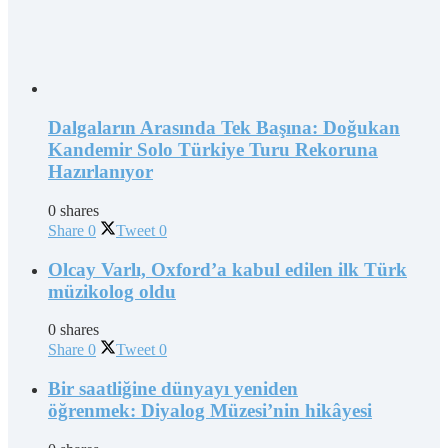
Dalgaların Arasında Tek Başına: Doğukan
Kandemir Solo Türkiye Turu Rekoruna
Hazırlanıyor
0 shares
Share
0
Tweet
0
Olcay Varlı, Oxford’a kabul edilen ilk Türk
müzikolog oldu
0 shares
Share
0
Tweet
0
Bir saatliğine dünyayı yeniden
öğrenmek: Diyalog Müzesi’nin hikâyesi