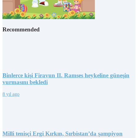
Recommended
Binlerce kişi Firavun II. Ramses heykeline güneşin
vurmasını bekledi
8 yıl ago
Milli tenisçi Ergi Kırkın, Sırbistan’da şampiyon