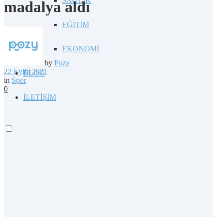
SAĞLIK
madalya aldı
EĞİTİM
EKONOMİ
by
Pozy
22 Eylül 2021
BLOG
in
Spor
0
İLETİŞİM