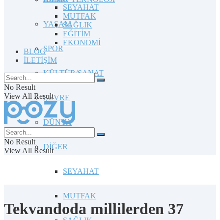
SEYAHAT
MUTFAK
YAŞAM
SAĞLIK
EĞİTİM
EKONOMİ
SPOR
BLOG
İLETİŞİM
KÜLTÜR/SANAT
No Result
View All Result
ÇEVRE
DÜNYA
No Result
DİĞER
View All Result
SEYAHAT
MUTFAK
Tekvandoda millilerden 37