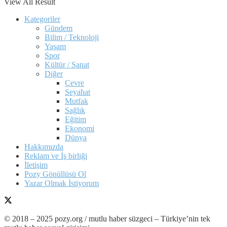
View All Result
Kategoriler
Gündem
Bilim / Teknoloji
Yaşam
Spor
Kültür / Sanat
Diğer
Çevre
Seyahat
Mutfak
Sağlık
Eğitim
Ekonomi
Dünya
Hakkımızda
Reklam ve İş birliği
İletişim
Pozy Gönüllüsü Ol
Yazar Olmak İstiyorum
© 2018 – 2025 pozy.org / mutlu haber süzgeci – Türkiye’nin tek