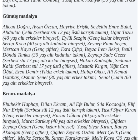
takım).
Gümüş madalya
Alican Doğru, Ayşin Özcan, Hayriye Erişik, Seyfettin Emre Bulut,
Abdullah Çelik (Serbest stil 12 yaş üstü karışık takım), Uğur Tuzlu
(40 yaş altı erkekler bireysel), Eylül Sezgin (Genç kızlar bireysel)
Serap Koca (40 yaş altı kadınlar bireysel), Zeynep Rana Seçen,
Mertcan Kaya (Genç çiftler), Esra Çiftçi, Beyza İrem Bekçi, Betül
Döndü Tankız (30 yaş altı kadınlar takım), Zeynep Sude Gezer
(Serbest stil 17 yaş altı kızlar bireysel), Hakan Kadıoğlu, Sedanur
Kaldı (Serbest stil 17 yaş üstü çiftler), Mustafa Kırgın, Yiğit Can
Öğüt, Eren Demir (Yıldız erkek takım), Habip Okçu, Ali Kemal
Ustabaş, Osman Şenel (30 yaş altı erkek takım), Şenol Çudin (60
yaş altı erkekler bireysel).
Bronz madalya
Ebubekir Haphap, Dilan Ekram, Ali Efe Bulut, Sıla Kocaoğlu, Elif
Nur Erişik (Serbest stil 12 yaş üstü karışık takım), Yusuf Siyar Kıran
(Genç erkekler bireysel), Hasan Gülnar (40 yaş altı erkekler
bireysel), Murat Sarıkuş (40 yaş altı erkekler bireysel), Çiğdem
Zeynep Özden (Genç kızlar bireysel), Yusuf Siyar Kıran, Ranya
Akdoğan (Genç çiftler), Çiğden Zeynep Özden, Mert Çelik (Genç
çiftler), Melike Sertçelik, Sinem Karakaynak, Melis Kaya (30 yaş altı