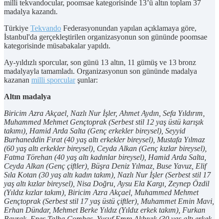
milli tekvandocular, poomsae kategorisinde 13’ü altın toplam 37
madalya kazandı.
Türkiye
Tekvando
Federasyonundan yapılan açıklamaya göre,
İstanbul'da gerçekleştirilen organizasyonun son gününde poomsae
kategorisinde müsabakalar yapıldı.
Ay-yıldızlı sporcular, son günü 13 altın, 11 gümüş ve 13 bronz
madalyayla tamamladı. Organizasyonun son gününde madalya
kazanan
milli sporcular
şunlar:
Altın madalya
Biricim Azra Akçael, Nazlı Nur İşler, Ahmet Aydın, Sefa Yıldırım,
Muhammed Mehmet Gençtoprak (Serbest stil 12 yaş üstü karışık
takımı), Hamid Arda Salta (Genç erkekler bireysel), Seyyid
Burhaneddin Fırat (40 yaş altı erkekler bireysel), Mustafa Yılmaz
(60 yaş altı erkekler bireysel), Ceyda Alkan (Genç kızlar bireysel),
Fatma Törehan (40 yaş altı kadınlar bireysel), Hamid Arda Salta,
Ceyda Alkan (Genç çiftler), Büşra Deniz Yılmaz, Buse Yavuz, Elif
Sıla Kotan (30 yaş altı kadın takım), Nazlı Nur İşler (Serbest stil 17
yaş altı kızlar bireysel), Nisa Doğru, Aysu Ela Kargı, Zeynep Özdil
(Yıldız kızlar takım), Biricim Azra Akçael, Muhammed Mehmet
Gençtoprak (Serbest stil 17 yaş üstü çiftler), Muhammet Emin Mavi,
Erhan Dündar, Mehmet Berke Yıldız (Yıldız erkek takım), Furkan
Bayrak, Enes Talha Combaş, Yusuf Emre Akbıyık (30 yaş altı erkek