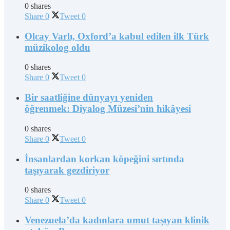
0 shares
Share
0
Tweet
0
Olcay Varlı, Oxford’a kabul edilen ilk Türk
müzikolog oldu
0 shares
Share
0
Tweet
0
Bir saatliğine dünyayı yeniden
öğrenmek: Diyalog Müzesi’nin hikâyesi
0 shares
Share
0
Tweet
0
İnsanlardan korkan köpeğini sırtında
taşıyarak gezdiriyor
0 shares
Share
0
Tweet
0
Venezuela’da kadınlara umut taşıyan klinik