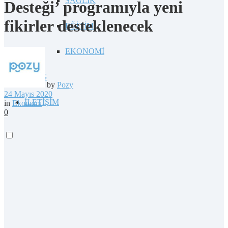
SAĞLIK
Desteği’ programıyla yeni
fikirler desteklenecek
EĞİTİM
EKONOMİ
BLOG
by
Pozy
24 Mayıs 2020
İLETİŞİM
in
Ekonomi
0