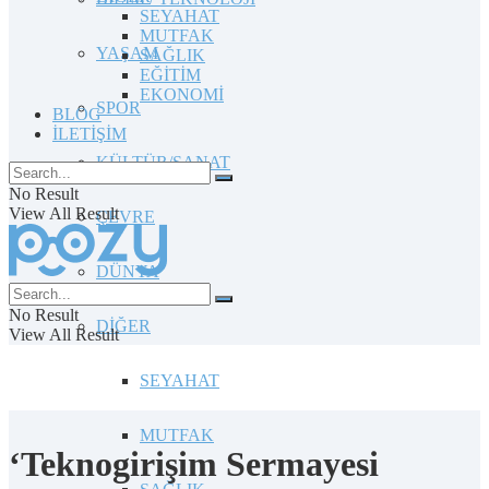
SEYAHAT
MUTFAK
YAŞAM
SAĞLIK
EĞİTİM
EKONOMİ
SPOR
BLOG
İLETİŞİM
KÜLTÜR/SANAT
No Result
View All Result
ÇEVRE
DÜNYA
No Result
DİĞER
View All Result
SEYAHAT
MUTFAK
‘Teknogirişim Sermayesi