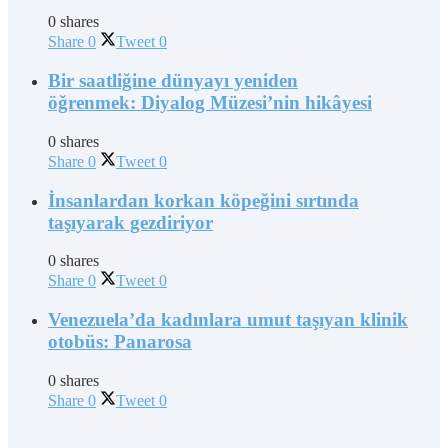
0 shares
Share
0
Tweet
0
Bir saatliğine dünyayı yeniden
öğrenmek: Diyalog Müzesi’nin hikâyesi
0 shares
Share
0
Tweet
0
İnsanlardan korkan köpeğini sırtında
taşıyarak gezdiriyor
0 shares
Share
0
Tweet
0
Venezuela’da kadınlara umut taşıyan klinik
otobüs: Panarosa
0 shares
Share
0
Tweet
0