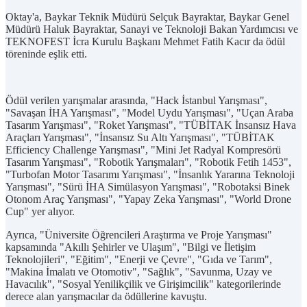
Oktay'a, Baykar Teknik Müdürü Selçuk Bayraktar, Baykar Genel
Müdürü Haluk Bayraktar, Sanayi ve Teknoloji Bakan Yardımcısı ve
TEKNOFEST İcra Kurulu Başkanı Mehmet Fatih Kacır da ödül
töreninde eşlik etti.
Ödül verilen yarışmalar arasında, "Hack İstanbul Yarışması",
"Savaşan İHA Yarışması", "Model Uydu Yarışması", "Uçan Araba
Tasarım Yarışması", "Roket Yarışması", "TÜBİTAK İnsansız Hava
Araçları Yarışması", "İnsansız Su Altı Yarışması", "TÜBİTAK
Efficiency Challenge Yarışması", "Mini Jet Radyal Kompresörü
Tasarım Yarışması", "Robotik Yarışmaları", "Robotik Fetih 1453",
"Turbofan Motor Tasarımı Yarışması", "İnsanlık Yararına Teknoloji
Yarışması", "Sürü İHA Simülasyon Yarışması", "Robotaksi Binek
Otonom Araç Yarışması", "Yapay Zeka Yarışması", "World Drone
Cup" yer alıyor.
Ayrıca, "Üniversite Öğrencileri Araştırma ve Proje Yarışması"
kapsamında "Akıllı Şehirler ve Ulaşım", "Bilgi ve İletişim
Teknolojileri", "Eğitim", "Enerji ve Çevre", "Gıda ve Tarım",
"Makina İmalatı ve Otomotiv", "Sağlık", "Savunma, Uzay ve
Havacılık", "Sosyal Yenilikçilik ve Girişimcilik" kategorilerinde
derece alan yarışmacılar da ödüllerine kavuştu.