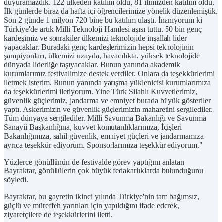
duyuramazdık. 122 ülkeden katılım oldu, 81 ilimizden katılım oldu.
İlk günlerde biraz da hafta içi öğrencilerimize yönelik düzenlemiştik.
Son 2 günde 1 milyon 720 bine bu katılım ulaştı. İnanıyorum ki
Türkiye'de artık Milli Teknoloji Hamlesi aşısı tuttu. 50 bin genç
kardeşimiz ve sonrakiler ülkemizi teknolojide inşallah lider
yapacaklar. Buradaki genç kardeşlerimizin hepsi teknolojinin
şampiyonları, ülkemizi uzayda, havacılıkta, yüksek teknolojide
dünyada liderliğe taşıyacaklar. Bunun yanında akademik
kurumlarımız festivalimize destek verdiler. Onlara da teşekkürlerimi
iletmek isterim. Bunun yanında yarışma yüklenicisi kurumlarımıza
da teşekkürlerimi iletiyorum. Yine Türk Silahlı Kuvvetlerimiz,
güvenlik güçlerimiz, jandarma ve emniyet burada büyük gösteriler
yaptı. Askerimizin ve güvenlik güçlerimizin maharetini sergilediler.
Tüm dünyaya sergilediler. Milli Savunma Bakanlığı ve Savunma
Sanayii Başkanlığına, kuvvet komutanlıklarımıza, İçişleri
Bakanlığımıza, sahil güvenlik, emniyet güçleri ve jandarmamıza
ayrıca teşekkür ediyorum. Sponsorlarımıza teşekkür ediyorum."
Yüzlerce gönüllünün de festivalde görev yaptığını anlatan
Bayraktar, gönüllülerin çok büyük fedakarlıklarda bulunduğunu
söyledi.
Bayraktar, bu gayretin ikinci yılında Türkiye'nin tam bağımsız,
güçlü ve müreffeh yarınları için yapıldığını ifade ederek,
ziyaretçilere de teşekkürlerini iletti.