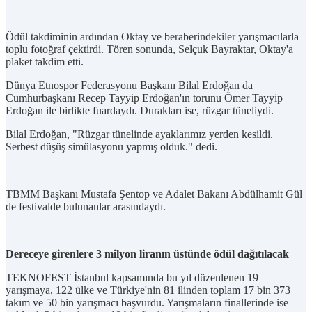
Ödül takdiminin ardından Oktay ve beraberindekiler yarışmacılarla
toplu fotoğraf çektirdi. Tören sonunda, Selçuk Bayraktar, Oktay'a
plaket takdim etti.
Dünya Etnospor Federasyonu Başkanı Bilal Erdoğan da
Cumhurbaşkanı Recep Tayyip Erdoğan'ın torunu Ömer Tayyip
Erdoğan ile birlikte fuardaydı. Durakları ise, rüzgar tüneliydi.
Bilal Erdoğan, "Rüzgar tünelinde ayaklarımız yerden kesildi.
Serbest düşüş simülasyonu yapmış olduk." dedi.
TBMM Başkanı Mustafa Şentop ve Adalet Bakanı Abdülhamit Gül
de festivalde bulunanlar arasındaydı.
Dereceye girenlere 3 milyon liranın üstünde ödül dağıtılacak
TEKNOFEST İstanbul kapsamında bu yıl düzenlenen 19
yarışmaya, 122 ülke ve Türkiye'nin 81 ilinden toplam 17 bin 373
takım ve 50 bin yarışmacı başvurdu. Yarışmaların finallerinde ise