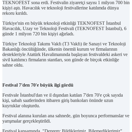
TEKNOFEST sona erdi. Festivalin ziyaretçi sayısı 1 milyon 700 bin
kişiyi aştı. Havacılık ve teknoloji festivallerine katılımda dünya
rekoru kırıldı.
Türkiye'nin en büyük teknoloji etkinliği TEKNOFEST İstanbul
Havacılık, Uzay ve Teknoloji Festivali (TEKNOFEST İstanbul), 6
günde 1 milyon 720 bin kişiyi ağırladı.
Türkiye Teknoloji Takımı Vakfı (T3 Vakfı) ile Sanayi ve Teknoloji
Bakanlığı öncülüğünde, ülkenin önemli kurum ve firmalarının
destekleriyle Atatürk Havalimanında başlayan festivaldeki askeri ve
sivil katılımcı firmaların stantları, son günde de birçok etkinliğe
sahne oldu.
Festival 7'den 70'e büyük ilgi gördü
Festivale İstanbul'dan ve il dışından katılan 7'den 70'e çok sayıda
kişi, sabah saatlerinden itibaren giriş bankoları önünde uzun
kuyruklar oluşturdu.
Festival alanına kurulan ana sahnede, gün boyunca performanslar ve
yarışmalar gerçekleştirildi.
Festival kapsamında, "Deprem: Bildiklerimiz, Bilemediklerimiz",