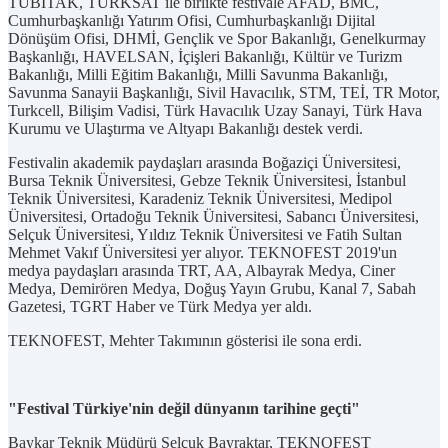
TÜBİTAK, TÜRKSAT ile birlikte festivale AFAD, BMC,
Cumhurbaşkanlığı Yatırım Ofisi, Cumhurbaşkanlığı Dijital
Dönüşüm Ofisi, DHMİ, Gençlik ve Spor Bakanlığı, Genelkurmay
Başkanlığı, HAVELSAN, İçişleri Bakanlığı, Kültür ve Turizm
Bakanlığı, Milli Eğitim Bakanlığı, Milli Savunma Bakanlığı,
Savunma Sanayii Başkanlığı, Sivil Havacılık, STM, TEİ, TR Motor,
Turkcell, Bilişim Vadisi, Türk Havacılık Uzay Sanayi, Türk Hava
Kurumu ve Ulaştırma ve Altyapı Bakanlığı destek verdi.
Festivalin akademik paydaşları arasında Boğaziçi Üniversitesi,
Bursa Teknik Üniversitesi, Gebze Teknik Üniversitesi, İstanbul
Teknik Üniversitesi, Karadeniz Teknik Üniversitesi, Medipol
Üniversitesi, Ortadoğu Teknik Üniversitesi, Sabancı Üniversitesi,
Selçuk Üniversitesi, Yıldız Teknik Üniversitesi ve Fatih Sultan
Mehmet Vakıf Üniversitesi yer alıyor. TEKNOFEST 2019'un
medya paydaşları arasında TRT, AA, Albayrak Medya, Ciner
Medya, Demirören Medya, Doğuş Yayın Grubu, Kanal 7, Sabah
Gazetesi, TGRT Haber ve Türk Medya yer aldı.
TEKNOFEST, Mehter Takımının gösterisi ile sona erdi.
"Festival Türkiye'nin değil dünyanın tarihine geçti"
Baykar Teknik Müdürü Selçuk Bayraktar, TEKNOFEST