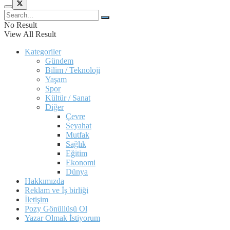
No Result
View All Result
Kategoriler
Gündem
Bilim / Teknoloji
Yaşam
Spor
Kültür / Sanat
Diğer
Çevre
Seyahat
Mutfak
Sağlık
Eğitim
Ekonomi
Dünya
Hakkımızda
Reklam ve İş birliği
İletişim
Pozy Gönüllüsü Ol
Yazar Olmak İstiyorum