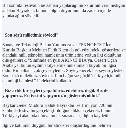
Bir sonraki festivalin ne zaman yapılacağının kararının verilmediğini
anlatan Bayraktar, bununla ilgili duyurunun da zaman içinde
yapılacağını söyledi.
"Son sözü milletimiz söyledi"
Sanayi ve Teknoloji Bakan Yardımcısı ve TEKNOFEST İcra
Kurulu Başkanı Mehmet Fatih Kacır da gökyüzündeki gösterilere ve
alandaki milli teknoloji hamlesinin ürünlerine yoğun ilgi olduğunu
dile getirerek, "Sınıfında en iyisi AKINCI İHA'ya, Cezeri Uçan
Araba'ya, bütün eğitim atölyelerine milletimizin büyük bir ilgisi
oldu. Bir haftada çok şey söyledik. Söyleyenecek her şeyi söyledik.
Son sözü milletimiz söyledi. Tam bağımsız güçlü Türkiye için milli
teknoloji hamlesi." ifadelerini kullandı.
"Biz artık bir şeyleri yapabiliriz, edebiliriz değil. Biz de
yapıyoruz. En iyisini yapıyoruz'u göstermiş olduk"
Baykar Genel Müdürü Haluk Bayraktar ise 1 milyon 720 bin
katılımla festivalin gerçekleştirildiğine dikkati çekerek, bunun
Türkiye'yi alanında dünyanın ilk sırasına taşıdığını kaydetti.
İlgi ve katılımın duygulu bir atmosfer oluşturduğunu belirten