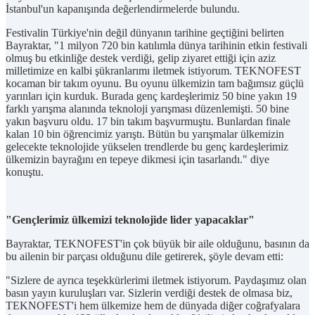
İstanbul'un kapanışında değerlendirmelerde bulundu.
Festivalin Türkiye'nin değil dünyanın tarihine geçtiğini belirten
Bayraktar, "1 milyon 720 bin katılımla dünya tarihinin etkin festivali
olmuş bu etkinliğe destek verdiği, gelip ziyaret ettiği için aziz
milletimize en kalbi şükranlarımı iletmek istiyorum. TEKNOFEST
kocaman bir takım oyunu. Bu oyunu ülkemizin tam bağımsız güçlü
yarınları için kurduk. Burada genç kardeşlerimiz 50 bine yakın 19
farklı yarışma alanında teknoloji yarışması düzenlemişti. 50 bine
yakın başvuru oldu. 17 bin takım başvurmuştu. Bunlardan finale
kalan 10 bin öğrencimiz yarıştı. Bütün bu yarışmalar ülkemizin
gelecekte teknolojide yükselen trendlerde bu genç kardeşlerimiz
ülkemizin bayrağını en tepeye dikmesi için tasarlandı." diye
konuştu.
"Gençlerimiz ülkemizi teknolojide lider yapacaklar"
Bayraktar, TEKNOFEST'in çok büyük bir aile olduğunu, basının da
bu ailenin bir parçası olduğunu dile getirerek, şöyle devam etti:
"Sizlere de ayrıca teşekkürlerimi iletmek istiyorum. Paydaşımız olan
basın yayın kuruluşları var. Sizlerin verdiği destek de olmasa biz,
TEKNOFEST'i hem ülkemize hem de dünyada diğer coğrafyalara