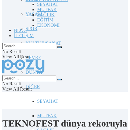
SEYAHAT
MUTFAK
YAŞAM
SAĞLIK
EĞİTİM
EKONOMİ
SPOR
BLOG
İLETİŞİM
KÜLTÜR/SANAT
No Result
View All Result
ÇEVRE
DÜNYA
No Result
DİĞER
View All Result
SEYAHAT
MUTFAK
TEKNOFEST dünya rekoruyla