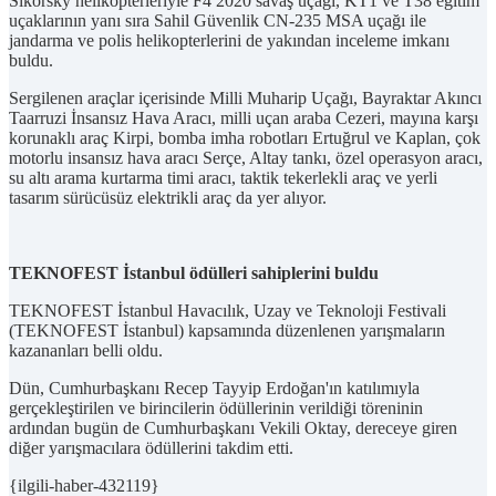
Sikorsky helikopterleriyle F4 2020 savaş uçağı, KT1 ve T38 eğitim
uçaklarının yanı sıra Sahil Güvenlik CN-235 MSA uçağı ile
jandarma ve polis helikopterlerini de yakından inceleme imkanı
buldu.
Sergilenen araçlar içerisinde Milli Muharip Uçağı, Bayraktar Akıncı
Taarruzi İnsansız Hava Aracı, milli uçan araba Cezeri, mayına karşı
korunaklı araç Kirpi, bomba imha robotları Ertuğrul ve Kaplan, çok
motorlu insansız hava aracı Serçe, Altay tankı, özel operasyon aracı,
su altı arama kurtarma timi aracı, taktik tekerlekli araç ve yerli
tasarım sürücüsüz elektrikli araç da yer alıyor.
TEKNOFEST İstanbul ödülleri sahiplerini buldu
TEKNOFEST İstanbul Havacılık, Uzay ve Teknoloji Festivali
(TEKNOFEST İstanbul) kapsamında düzenlenen yarışmaların
kazananları belli oldu.
Dün, Cumhurbaşkanı Recep Tayyip Erdoğan'ın katılımıyla
gerçekleştirilen ve birincilerin ödüllerinin verildiği töreninin
ardından bugün de Cumhurbaşkanı Vekili Oktay, dereceye giren
diğer yarışmacılara ödüllerini takdim etti.
{ilgili-haber-432119}