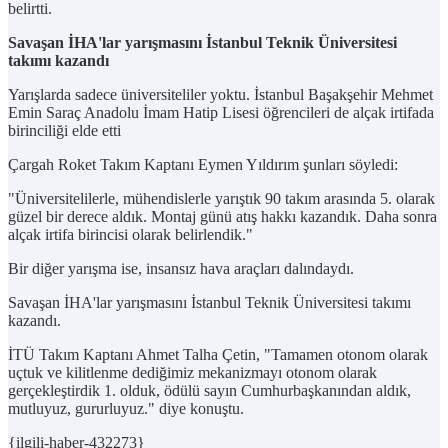
belirtti.
Savaşan İHA'lar yarışmasını İstanbul Teknik Üniversitesi
takımı kazandı
Yarışlarda sadece üniversiteliler yoktu. İstanbul Başakşehir Mehmet
Emin Saraç Anadolu İmam Hatip Lisesi öğrencileri de alçak irtifada
birinciliği elde etti
Çargah Roket Takım Kaptanı Eymen Yıldırım şunları söyledi:
"Üniversitelilerle, mühendislerle yarıştık 90 takım arasında 5. olarak
güzel bir derece aldık. Montaj günü atış hakkı kazandık. Daha sonra
alçak irtifa birincisi olarak belirlendik."
Bir diğer yarışma ise, insansız hava araçları dalındaydı.
Savaşan İHA'lar yarışmasını İstanbul Teknik Üniversitesi takımı
kazandı.
İTÜ Takım Kaptanı Ahmet Talha Çetin, "Tamamen otonom olarak
uçtuk ve kilitlenme dediğimiz mekanizmayı otonom olarak
gerçekleştirdik 1. olduk, ödülü sayın Cumhurbaşkanından aldık,
mutluyuz, gururluyuz." diye konuştu.
{ilgili-haber-432273}