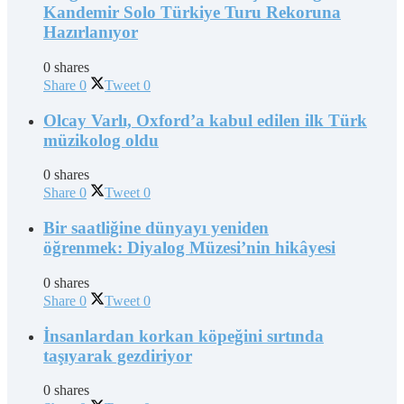
Kandemir Solo Türkiye Turu Rekoruna
Hazırlanıyor
0 shares
Share
0
Tweet
0
Olcay Varlı, Oxford’a kabul edilen ilk Türk
müzikolog oldu
0 shares
Share
0
Tweet
0
Bir saatliğine dünyayı yeniden
öğrenmek: Diyalog Müzesi’nin hikâyesi
0 shares
Share
0
Tweet
0
İnsanlardan korkan köpeğini sırtında
taşıyarak gezdiriyor
0 shares