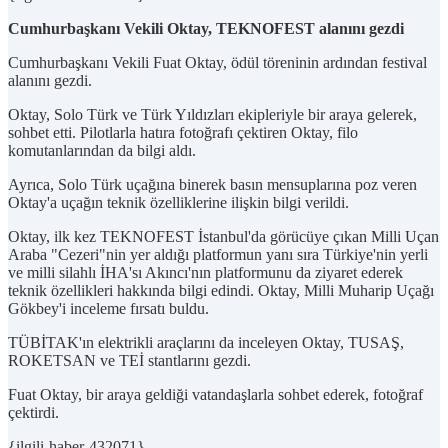
Cumhurbaşkanı Vekili Oktay, TEKNOFEST alanını gezdi
Cumhurbaşkanı Vekili Fuat Oktay, ödül töreninin ardından festival
alanını gezdi.
Oktay, Solo Türk ve Türk Yıldızları ekipleriyle bir araya gelerek,
sohbet etti. Pilotlarla hatıra fotoğrafı çektiren Oktay, filo
komutanlarından da bilgi aldı.
Ayrıca, Solo Türk uçağına binerek basın mensuplarına poz veren
Oktay'a uçağın teknik özelliklerine ilişkin bilgi verildi.
Oktay, ilk kez TEKNOFEST İstanbul'da görücüye çıkan Milli Uçan
Araba "Cezeri"nin yer aldığı platformun yanı sıra Türkiye'nin yerli
ve milli silahlı İHA'sı Akıncı'nın platformunu da ziyaret ederek
teknik özellikleri hakkında bilgi edindi. Oktay, Milli Muharip Uçağı
Gökbey'i inceleme fırsatı buldu.
TÜBİTAK'ın elektrikli araçlarını da inceleyen Oktay, TUSAŞ,
ROKETSAN ve TEİ stantlarını gezdi.
Fuat Oktay, bir araya geldiği vatandaşlarla sohbet ederek, fotoğraf
çektirdi.
{ilgili-haber-432071}