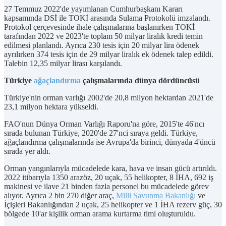
27 Temmuz 2022'de yayımlanan Cumhurbaşkanı Kararı
kapsamında DSİ ile TOKİ arasında Sulama Protokolü imzalandı.
Protokol çerçevesinde ihale çalışmalarına başlanırken TOKİ
tarafından 2022 ve 2023'te toplam 50 milyar liralık kredi temin
edilmesi planlandı. Ayrıca 230 tesis için 20 milyar lira ödenek
ayrılırken 374 tesis için de 29 milyar liralık ek ödenek talep edildi.
Talebin 12,35 milyar lirası karşılandı.
Türkiye
ağaçlandırma
çalışmalarında dünya dördüncüsü
Türkiye'nin orman varlığı 2002'de 20,8 milyon hektardan 2021'de
23,1 milyon hektara yükseldi.
FAO'nun Dünya Orman Varlığı Raporu'na göre, 2015'te 46'ncı
sırada bulunan Türkiye, 2020'de 27'nci sıraya geldi. Türkiye,
ağaçlandırma çalışmalarında ise Avrupa'da birinci, dünyada 4'üncü
sırada yer aldı.
Orman yangınlarıyla mücadelede kara, hava ve insan gücü artırıldı.
2022 itibarıyla 1350 arazöz, 20 uçak, 55 helikopter, 8 İHA, 692 iş
makinesi ve ilave 21 binden fazla personel bu mücadelede görev
alıyor. Ayrıca 2 bin 270 diğer araç,
Milli Savunma Bakanlığı
ve
İçişleri Bakanlığından 2 uçak, 25 helikopter ve 1 İHA rezerv güç, 30
bölgede 10'ar kişilik orman arama kurtarma timi oluşturuldu.