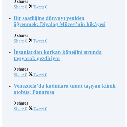
0 shares
Share
0
Tweet
0
Bir saatliğine dünyayı yeniden
öğrenmek: Diyalog Müzesi’nin hikâyesi
0 shares
Share
0
Tweet
0
İnsanlardan korkan köpeğini sırtında
taşıyarak gezdiriyor
0 shares
Share
0
Tweet
0
Venezuela’da kadınlara umut taşıyan klinik
otobüs: Panarosa
0 shares
Share
0
Tweet
0