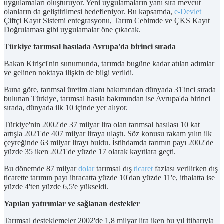
uygulamaları oluşturuyor. Yeni uygulamaların yanı sıra mevcut
olanların da geliştirilmesi hedefleniyor. Bu kapsamda,
e-Devlet
Çiftçi Kayıt Sistemi entegrasyonu, Tarım Cebimde ve ÇKS Kayıt
Doğrulaması gibi uygulamalar öne çıkacak.
Türkiye tarımsal hasılada Avrupa'da birinci sırada
Bakan Kirişci'nin sunumunda, tarımda bugüne kadar atılan adımlar
ve gelinen noktaya ilişkin de bilgi verildi.
Buna göre, tarımsal üretim alanı bakımından dünyada 31'inci sırada
bulunan Türkiye, tarımsal hasıla bakımından ise Avrupa'da birinci
sırada, dünyada ilk 10 içinde yer alıyor.
Türkiye'nin 2002'de 37 milyar lira olan tarımsal hasılası 10 kat
artışla 2021'de 407 milyar liraya ulaştı. Söz konusu rakam yılın ilk
çeyreğinde 63 milyar lirayı buldu. İstihdamda tarımın payı 2002'de
yüzde 35 iken 2021'de yüzde 17 olarak kayıtlara geçti.
Bu dönemde 87 milyar
dolar
tarımsal dış
ticaret
fazlası verilirken dış
ticarette tarımın payı ihracatta yüzde 10'dan yüzde 11'e, ithalatta ise
yüzde 4'ten yüzde 6,5'e yükseldi.
Yapılan yatırımlar ve sağlanan destekler
Tarımsal desteklemeler 2002'de 1,8 milyar lira iken bu yıl itibarıyla