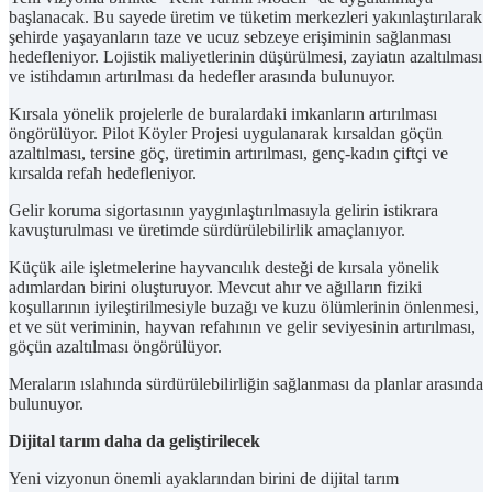
başlanacak. Bu sayede üretim ve tüketim merkezleri yakınlaştırılarak
şehirde yaşayanların taze ve ucuz sebzeye erişiminin sağlanması
hedefleniyor. Lojistik maliyetlerinin düşürülmesi, zayiatın azaltılması
ve istihdamın artırılması da hedefler arasında bulunuyor.
Kırsala yönelik projelerle de buralardaki imkanların artırılması
öngörülüyor. Pilot Köyler Projesi uygulanarak kırsaldan göçün
azaltılması, tersine göç, üretimin artırılması, genç-kadın çiftçi ve
kırsalda refah hedefleniyor.
Gelir koruma sigortasının yaygınlaştırılmasıyla gelirin istikrara
kavuşturulması ve üretimde sürdürülebilirlik amaçlanıyor.
Küçük aile işletmelerine hayvancılık desteği de kırsala yönelik
adımlardan birini oluşturuyor. Mevcut ahır ve ağılların fiziki
koşullarının iyileştirilmesiyle buzağı ve kuzu ölümlerinin önlenmesi,
et ve süt veriminin, hayvan refahının ve gelir seviyesinin artırılması,
göçün azaltılması öngörülüyor.
Meraların ıslahında sürdürülebilirliğin sağlanması da planlar arasında
bulunuyor.
Dijital tarım daha da geliştirilecek
Yeni vizyonun önemli ayaklarından birini de dijital tarım