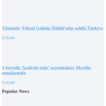
Yüzmede ‘Ulusal Gelişim Ödülü’nün sahibi Türkiye
6 yıl ago
3 boyutlu ‘kadrolu eşek’ uçurtmaları, Mardin
semalarında
6 yıl ago
Popular News