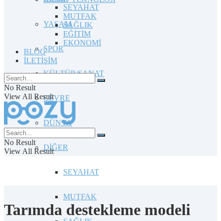
SEYAHAT
MUTFAK
YAŞAM
SAĞLIK
EĞİTİM
EKONOMİ
SPOR
BLOG
İLETİŞİM
KÜLTÜR/SANAT
No Result
View All Result
ÇEVRE
DÜNYA
No Result
DİĞER
View All Result
SEYAHAT
MUTFAK
Tarımda destekleme modeli