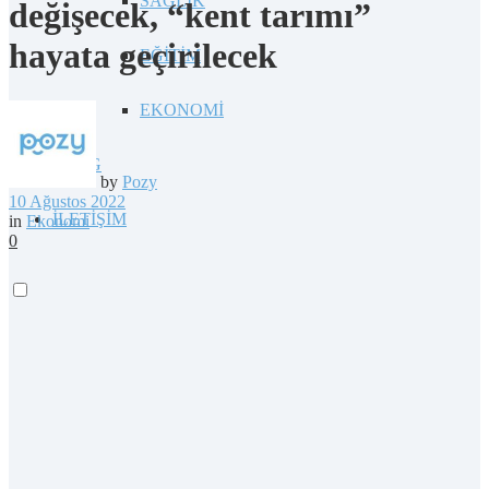
SAĞLIK
değişecek, “kent tarımı”
hayata geçirilecek
EĞİTİM
EKONOMİ
BLOG
by
Pozy
10 Ağustos 2022
İLETİŞİM
in
Ekonomi
0