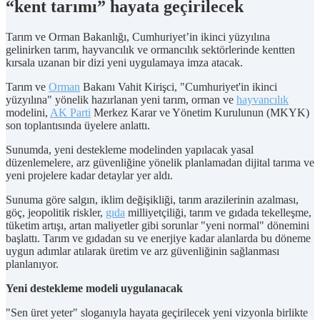
“kent tarımı” hayata geçirilecek
Tarım ve Orman Bakanlığı, Cumhuriyet’in ikinci yüzyılına
gelinirken tarım, hayvancılık ve ormancılık sektörlerinde kentten
kırsala uzanan bir dizi yeni uygulamaya imza atacak.
Tarım ve
Orman
Bakanı Vahit Kirişci, "Cumhuriyet'in ikinci
yüzyılına" yönelik hazırlanan yeni tarım, orman ve
hayvancılık
modelini,
AK Parti
Merkez Karar ve Yönetim Kurulunun (MKYK)
son toplantısında üyelere anlattı.
Sunumda, yeni destekleme modelinden yapılacak yasal
düzenlemelere, arz güvenliğine yönelik planlamadan dijital tarıma ve
yeni projelere kadar detaylar yer aldı.
Sunuma göre salgın, iklim değişikliği, tarım arazilerinin azalması,
göç, jeopolitik riskler,
gıda
milliyetçiliği, tarım ve gıdada tekelleşme,
tüketim artışı, artan maliyetler gibi sorunlar "yeni normal" dönemini
başlattı. Tarım ve gıdadan su ve enerjiye kadar alanlarda bu döneme
uygun adımlar atılarak üretim ve arz güvenliğinin sağlanması
planlanıyor.
Yeni destekleme modeli uygulanacak
"Sen üret yeter" sloganıyla hayata geçirilecek yeni vizyonla birlikte