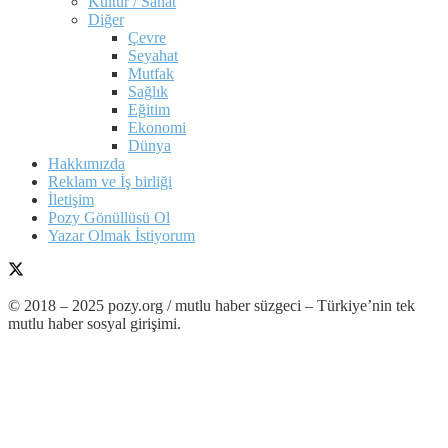
Kültür / Sanat
Diğer
Çevre
Seyahat
Mutfak
Sağlık
Eğitim
Ekonomi
Dünya
Hakkımızda
Reklam ve İş birliği
İletişim
Pozy Gönüllüsü Ol
Yazar Olmak İstiyorum
© 2018 – 2025 pozy.org / mutlu haber süzgeci – Türkiye’nin tek
mutlu haber sosyal girişimi.