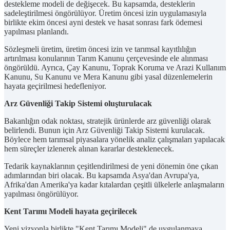
destekleme modeli de değişecek. Bu kapsamda, desteklerin
sadeleştirilmesi öngörülüyor. Üretim öncesi izin uygulamasıyla
birlikte ekim öncesi ayni destek ve hasat sonrası fark ödemesi
yapılması planlandı.
Sözleşmeli üretim, üretim öncesi izin ve tarımsal kayıtlılığın
artırılması konularının Tarım Kanunu çerçevesinde ele alınması
öngörüldü. Ayrıca, Çay Kanunu, Toprak Koruma ve Arazi Kullanım
Kanunu, Su Kanunu ve Mera Kanunu gibi yasal düzenlemelerin
hayata geçirilmesi hedefleniyor.
Arz Güvenliği Takip Sistemi oluşturulacak
Bakanlığın odak noktası, stratejik ürünlerde arz güvenliği olarak
belirlendi. Bunun için Arz Güvenliği Takip Sistemi kurulacak.
Böylece hem tarımsal piyasalara yönelik analiz çalışmaları yapılacak
hem süreçler izlenerek alınan kararlar desteklenecek.
Tedarik kaynaklarının çeşitlendirilmesi de yeni dönemin öne çıkan
adımlarından biri olacak. Bu kapsamda Asya'dan Avrupa'ya,
Afrika'dan Amerika'ya kadar kıtalardan çeşitli ülkelerle anlaşmaların
yapılması öngörülüyor.
Kent Tarımı Modeli hayata geçirilecek
Yeni vizyonla birlikte "Kent Tarımı Modeli" de uygulanmaya