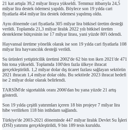
21 kat artışla 39,2 milyar liraya yükseldi. Temmuz itibarıyla 24,5
milyar lira destek ödemesi yapıldı. Böylece son 19 yılda cari
fiyatlarla 464 milyar lira destek ödemesi yapılmış oldu.
Aynı dönemde cari fiyatlarla 305 milyar lira bitkisel üretim desteği
verildi. Toplamda 21,3 milyar liralık 2022 yılı bitkisel üretim
destekleme bütçesinin ise 17 milyar lirası, yani yüzde 80'i ödendi.
Hayvansal üretime yönelik olarak ise son 19 yılda cari fiyatlarla 108
milyar lira hayvancılık desteği verildi.
Su ürünleri yetiştiricilik üretimi 2002'de 62 bin ton iken 2021'de 471
bin tona yükseldi. Toplamda 100'den fazla ülkeye ihracat
gerçekleştirildi. 1,2 milyar dolar dış ticaret fazlası sağlayan sektörün
2021 ihracatı 1,4 milyar dolar oldu. Bu sektörde 2023 ihracat hedefi
ise 2 milyar dolar olarak belirlendi.
TARSİM'de sigortalılık oranı 2006'dan bu yana yüzde 21 artış
gösterdi.​​​​​​​
Son 19 yılda çeşitli yatırımları içeren 18 bin projeye 7 milyar lira
hibe verilirken 118 bin istihdam sağlandı.
Türkiye'de 2003-2021 döneminde 447 milyar liralık Devlet Su İşleri
(DSİ) yatırımı gerçekleştirildi, 9 bin 189 tesis kuruldu.