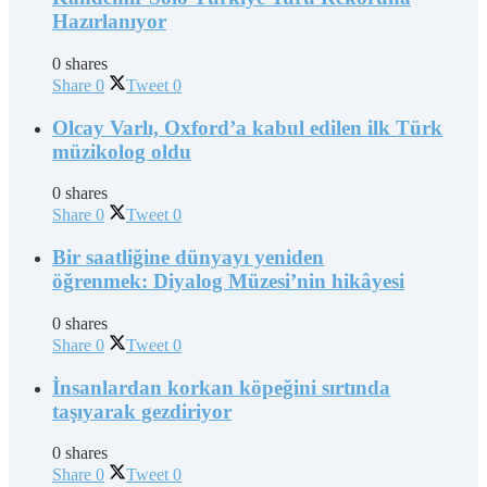
Hazırlanıyor
0 shares
Share
0
Tweet
0
Olcay Varlı, Oxford’a kabul edilen ilk Türk
müzikolog oldu
0 shares
Share
0
Tweet
0
Bir saatliğine dünyayı yeniden
öğrenmek: Diyalog Müzesi’nin hikâyesi
0 shares
Share
0
Tweet
0
İnsanlardan korkan köpeğini sırtında
taşıyarak gezdiriyor
0 shares
Share
0
Tweet
0