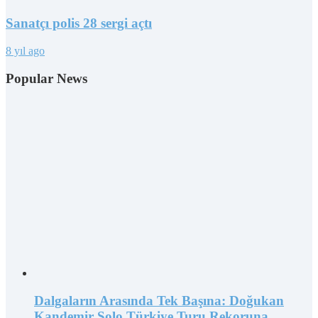
Sanatçı polis 28 sergi açtı
8 yıl ago
Popular News
Dalgaların Arasında Tek Başına: Doğukan
Kandemir Solo Türkiye Turu Rekoruna