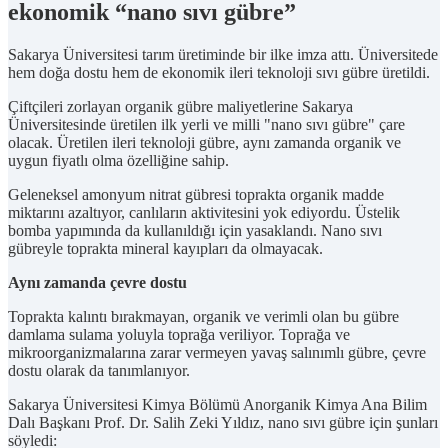
ekonomik “nano sıvı gübre”
Sakarya Üniversitesi tarım üretiminde bir ilke imza attı. Üniversitede
hem doğa dostu hem de ekonomik ileri teknoloji sıvı gübre üretildi.
Çiftçileri zorlayan organik gübre maliyetlerine Sakarya
Üniversitesinde üretilen ilk yerli ve milli "nano sıvı gübre" çare
olacak. Üretilen ileri teknoloji gübre, aynı zamanda organik ve
uygun fiyatlı olma özelliğine sahip.
Geleneksel amonyum nitrat gübresi toprakta organik madde
miktarını azaltıyor, canlıların aktivitesini yok ediyordu. Üstelik
bomba yapımında da kullanıldığı için yasaklandı. Nano sıvı
gübreyle toprakta mineral kayıpları da olmayacak.
Aynı zamanda çevre dostu
Toprakta kalıntı bırakmayan, organik ve verimli olan bu gübre
damlama sulama yoluyla toprağa veriliyor. Toprağa ve
mikroorganizmalarına zarar vermeyen yavaş salınımlı gübre, çevre
dostu olarak da tanımlanıyor.
Sakarya Üniversitesi Kimya Bölümü Anorganik Kimya Ana Bilim
Dalı Başkanı Prof. Dr. Salih Zeki Yıldız, nano sıvı gübre için şunları
söyledi: