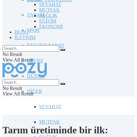
SEYAHAT
MUTFAK
YAŞAM
SAĞLIK
EĞİTİM
EKONOMİ
SPOR
BLOG
İLETİŞİM
KÜLTÜR/SANAT
No Result
View All Result
ÇEVRE
DÜNYA
No Result
DİĞER
View All Result
SEYAHAT
MUTFAK
Tarım üretiminde bir ilk: