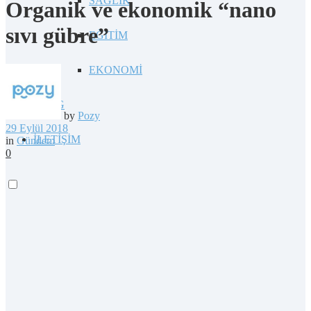
SAĞLIK
Organik ve ekonomik “nano
sıvı gübre”
EĞİTİM
EKONOMİ
BLOG
by
Pozy
29 Eylül 2018
İLETİŞİM
in
Gündem
0