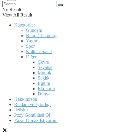
No Result
View All Result
Kategoriler
Gündem
Bilim / Teknoloji
Yaşam
Spor
Kültür / Sanat
Diğer
Çevre
Seyahat
Mutfak
Sağlık
Eğitim
Ekonomi
Dünya
Hakkımızda
Reklam ve İş birliği
İletişim
Pozy Gönüllüsü Ol
Yazar Olmak İstiyorum