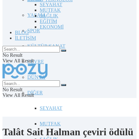
SEYAHAT
MUTFAK
YAŞAM
SAĞLIK
EĞİTİM
EKONOMİ
SPOR
BLOG
İLETİŞİM
KÜLTÜR/SANAT
No Result
View All Result
ÇEVRE
DÜNYA
No Result
DİĞER
View All Result
SEYAHAT
MUTFAK
Talât Sait Halman çeviri ödülü