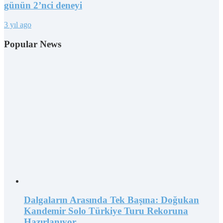
günün 2’nci deneyi
3 yıl ago
Popular News
Dalgaların Arasında Tek Başına: Doğukan
Kandemir Solo Türkiye Turu Rekoruna
Hazırlanıyor