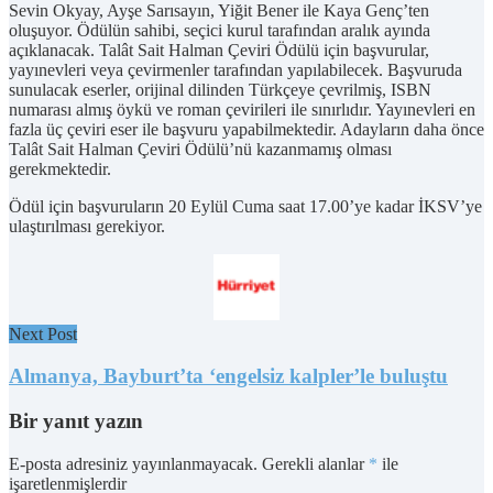
Sevin Okyay, Ayşe Sarısayın, Yiğit Bener ile Kaya Genç’ten
oluşuyor. Ödülün sahibi, seçici kurul tarafından aralık ayında
açıklanacak. Talât Sait Halman Çeviri Ödülü için başvurular,
yayınevleri veya çevirmenler tarafından yapılabilecek. Başvuruda
sunulacak eserler, orijinal dilinden Türkçeye çevrilmiş, ISBN
numarası almış öykü ve roman çevirileri ile sınırlıdır. Yayınevleri en
fazla üç çeviri eser ile başvuru yapabilmektedir. Adayların daha önce
Talât Sait Halman Çeviri Ödülü’nü kazanmamış olması
gerekmektedir.
Ödül için başvuruların 20 Eylül Cuma saat 17.00’ye kadar İKSV’ye
ulaştırılması gerekiyor.
Next Post
Almanya, Bayburt’ta ‘engelsiz kalpler’le buluştu
Bir yanıt yazın
E-posta adresiniz yayınlanmayacak.
Gerekli alanlar
*
ile
işaretlenmişlerdir