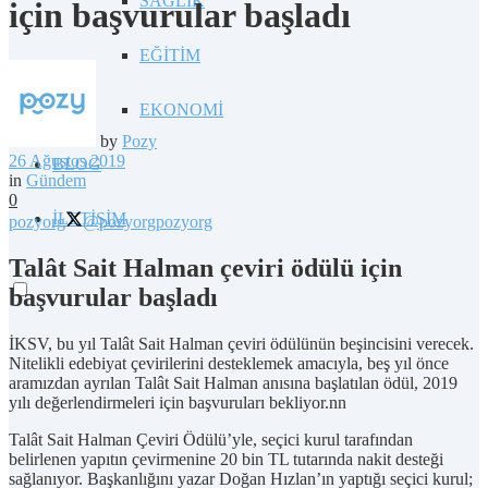
SAĞLIK
için başvurular başladı
EĞİTİM
EKONOMİ
by
Pozy
26 Ağustos 2019
BLOG
in
Gündem
0
İLETİŞİM
pozyorg
@pozyorg
pozyorg
Talât Sait Halman çeviri ödülü için
başvurular başladı
İKSV, bu yıl Talât Sait Halman çeviri ödülünün beşincisini verecek.
Nitelikli edebiyat çevirilerini desteklemek amacıyla, beş yıl önce
aramızdan ayrılan Talât Sait Halman anısına başlatılan ödül, 2019
yılı değerlendirmeleri için başvuruları bekliyor.nn
Talât Sait Halman Çeviri Ödülü’yle, seçici kurul tarafından
belirlenen yapıtın çevirmenine 20 bin TL tutarında nakit desteği
sağlanıyor. Başkanlığını yazar Doğan Hızlan’ın yaptığı seçici kurul;