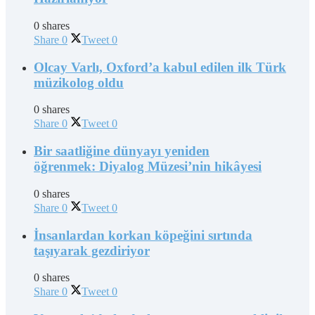
0 shares
Share
0
Tweet
0
Olcay Varlı, Oxford’a kabul edilen ilk Türk
müzikolog oldu
0 shares
Share
0
Tweet
0
Bir saatliğine dünyayı yeniden
öğrenmek: Diyalog Müzesi’nin hikâyesi
0 shares
Share
0
Tweet
0
İnsanlardan korkan köpeğini sırtında
taşıyarak gezdiriyor
0 shares
Share
0
Tweet
0