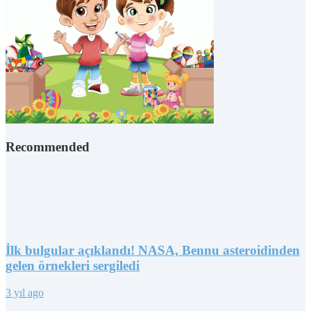
Recommended
İlk bulgular açıklandı! NASA, Bennu asteroidinden
gelen örnekleri sergiledi
3 yıl ago