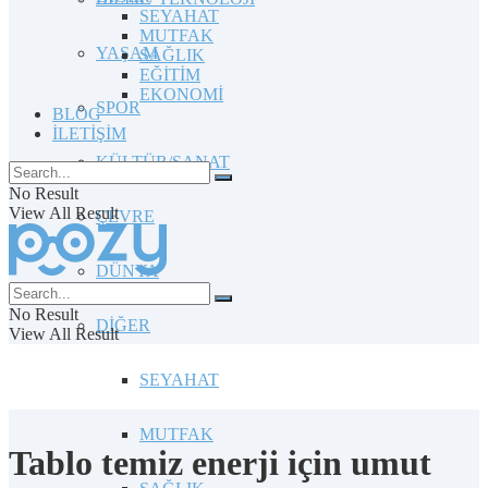
SEYAHAT
MUTFAK
YAŞAM
SAĞLIK
EĞİTİM
EKONOMİ
SPOR
BLOG
İLETİŞİM
KÜLTÜR/SANAT
No Result
View All Result
ÇEVRE
DÜNYA
No Result
DİĞER
View All Result
SEYAHAT
MUTFAK
Tablo temiz enerji için umut