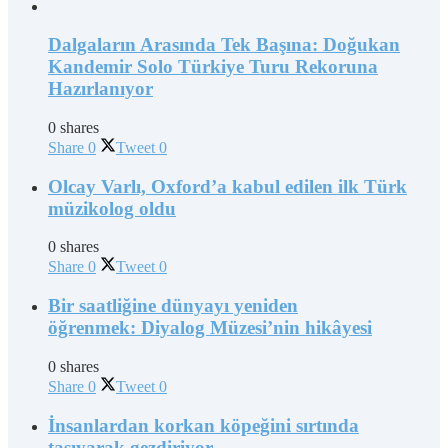
Dalgaların Arasında Tek Başına: Doğukan
Kandemir Solo Türkiye Turu Rekoruna
Hazırlanıyor
0 shares
Share
0
Tweet
0
Olcay Varlı, Oxford’a kabul edilen ilk Türk
müzikolog oldu
0 shares
Share
0
Tweet
0
Bir saatliğine dünyayı yeniden
öğrenmek: Diyalog Müzesi’nin hikâyesi
0 shares
Share
0
Tweet
0
İnsanlardan korkan köpeğini sırtında
taşıyarak gezdiriyor