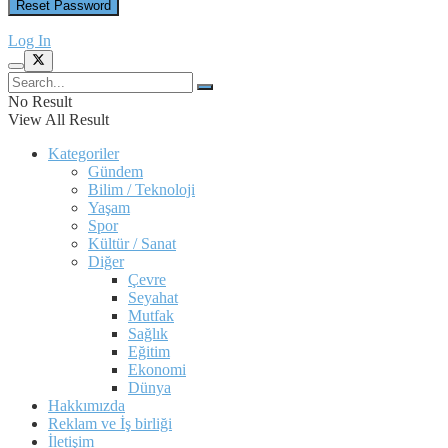
Log In
No Result
View All Result
Kategoriler
Gündem
Bilim / Teknoloji
Yaşam
Spor
Kültür / Sanat
Diğer
Çevre
Seyahat
Mutfak
Sağlık
Eğitim
Ekonomi
Dünya
Hakkımızda
Reklam ve İş birliği
İletişim