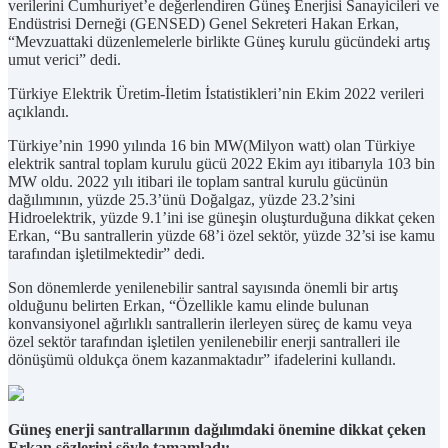
verilerini Cumhuriyet’e değerlendiren Güneş Enerjisi Sanayicileri ve
Endüstrisi Derneği (GENSED) Genel Sekreteri Hakan Erkan,
“Mevzuattaki düzenlemelerle birlikte Güneş kurulu gücündeki artış
umut verici” dedi.
Türkiye Elektrik Üretim-İletim İstatistikleri’nin Ekim 2022 verileri
açıklandı.
Türkiye’nin 1990 yılında 16 bin MW(Milyon watt) olan Türkiye
elektrik santral toplam kurulu gücü 2022 Ekim ayı itibarıyla 103 bin
MW oldu. 2022 yılı itibari ile toplam santral kurulu gücünün
dağılımının, yüzde 25.3’ünü Doğalgaz, yüzde 23.2’sini
Hidroelektrik, yüzde 9.1’ini ise güneşin oluşturduğuna dikkat çeken
Erkan, “Bu santrallerin yüzde 68’i özel sektör, yüzde 32’si ise kamu
tarafından işletilmektedir” dedi.
Son dönemlerde yenilenebilir santral sayısında önemli bir artış
olduğunu belirten Erkan, “Özellikle kamu elinde bulunan
konvansiyonel ağırlıklı santrallerin ilerleyen süreç de kamu veya
özel sektör tarafından işletilen yenilenebilir enerji santralleri ile
dönüşümü oldukça önem kazanmaktadır” ifadelerini kullandı.
Güneş enerji santrallarının dağılımdaki önemine dikkat çeken
Erkan sözlerini şöyle tamamladı: