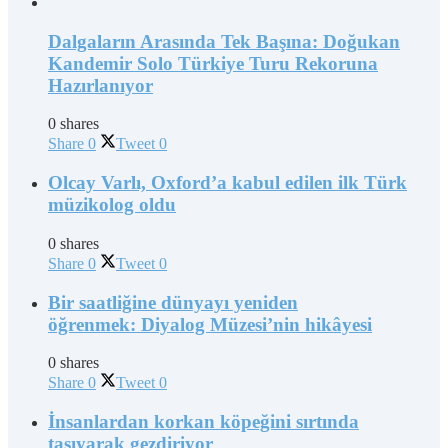
Dalgaların Arasında Tek Başına: Doğukan
Kandemir Solo Türkiye Turu Rekoruna
Hazırlanıyor
0 shares
Share
0
Tweet
0
Olcay Varlı, Oxford’a kabul edilen ilk Türk
müzikolog oldu
0 shares
Share
0
Tweet
0
Bir saatliğine dünyayı yeniden
öğrenmek: Diyalog Müzesi’nin hikâyesi
0 shares
Share
0
Tweet
0
İnsanlardan korkan köpeğini sırtında
taşıyarak gezdiriyor