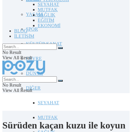
SEYAHAT
MUTFAK
YAŞAM
SAĞLIK
EĞİTİM
EKONOMİ
SPOR
BLOG
İLETİŞİM
KÜLTÜR/SANAT
No Result
View All Result
ÇEVRE
DÜNYA
No Result
DİĞER
View All Result
SEYAHAT
MUTFAK
Sürüden kaçan kuzu ile koyun