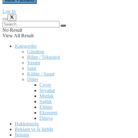
Log In
No Result
View All Result
Kategoriler
Gündem
Bilim / Teknoloji
Yaşam
Spor
Kültür / Sanat
Diğer
Çevre
Seyahat
Mutfak
Sağlık
Eğitim
Ekonomi
Dünya
Hakkımızda
Reklam ve İş birliği
İletişim