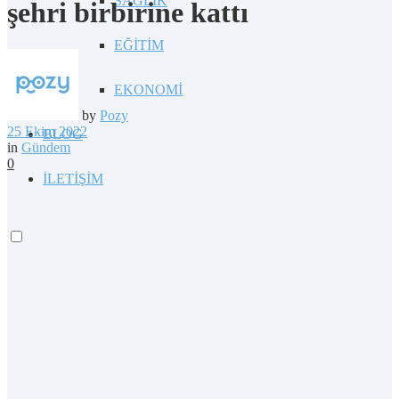
SAĞLIK
şehri birbirine kattı
EĞİTİM
EKONOMİ
by
Pozy
25 Ekim 2022
BLOG
in
Gündem
0
İLETİŞİM