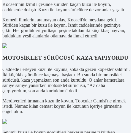
Kocaeli’nin İzmit ilçesinde sürüden kaçan kuzu ile koyun,
caddelerde dolaştı. Kuzu ile koyun sürücülere de zor anlar yaşattı.
Komedi filmlerini aratmayan olay, Kocaeli'de meydana geldi.
Sürüden kaçan bir kuzu ile koyun, İzmit caddelerinde gezintiye
çıktı. Her gördükleri yurttaşın peşine takılan iki küçükbaş hayvan,
buldukları yeşil alanlarda otlamayı da ihmal etmedi.
MOTOSİKLET SÜRÜCÜSÜ KAZA YAPIYORDU
Caddede ilerleyen kuzu ile koyuna, sokakta gezen köpekler saldırdı.
İki küçükbaş ürkünce kaçmaya başladı. Bu sırada bir motosiklet
sürücüsü, kaza yapmaktan son anda kurtuldu. O anlar kameralara
saniye saniye yansırken motosiklet sürücüsü, "Az daha
çarpıyordum, son anda kurtuldum" dedi.
Merdivenleri tırmanan kuzu ile koyun, Topçular Camisi'ne girmek
istedi. Namaz kılan cemaat koyun ile kuzunun içeriye girmesine
engel oldu.
Sevimli kuzu ile koyun gördükleri herkesin peşine takılırken,