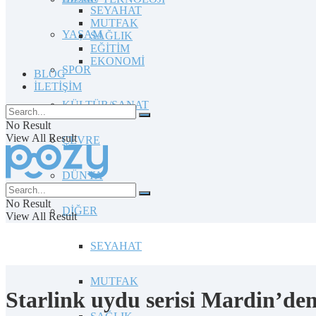
SEYAHAT
MUTFAK
YAŞAM
SAĞLIK
EĞİTİM
EKONOMİ
SPOR
BLOG
İLETİŞİM
KÜLTÜR/SANAT
No Result
View All Result
ÇEVRE
DÜNYA
No Result
DİĞER
View All Result
SEYAHAT
MUTFAK
Starlink uydu serisi Mardin’de