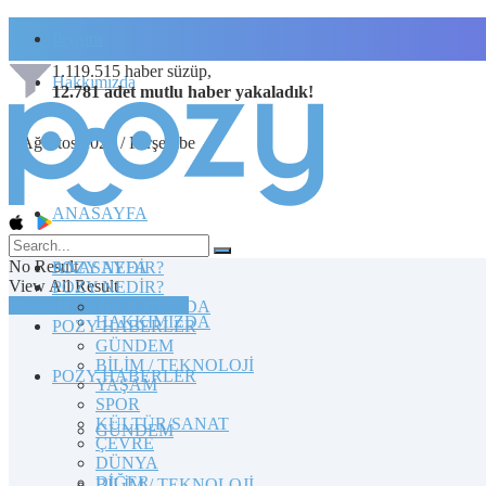
İletişim
1.119.515
haber süzüp,
Hakkımızda
12.781
adet
mutlu haber
yakaladık!
6 Ağustos 2026 / Perşembe
ANASAYFA
No Result
POZY NEDİR?
ANASAYFA
View All Result
POZY NEDİR?
TOPLULUĞA KATILIN
HAKKIMIZDA
HAKKIMIZDA
POZY HABERLER
GÜNDEM
BİLİM / TEKNOLOJİ
POZY HABERLER
YAŞAM
SPOR
KÜLTÜR/SANAT
GÜNDEM
ÇEVRE
DÜNYA
DİĞER
BİLİM / TEKNOLOJİ