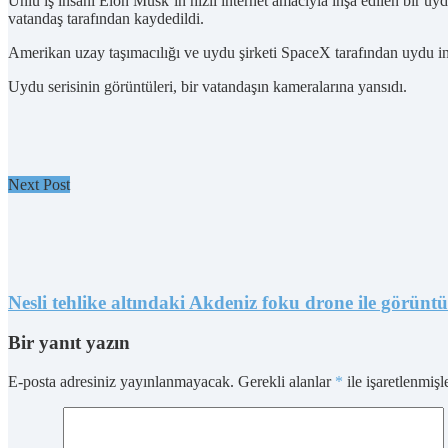
Ünlü iş insanı Elon Musk’ın hızlı internet amacıyla inşa edilen bir uy
vatandaş tarafından kaydedildi.
Amerikan uzay taşımacılığı ve uydu şirketi SpaceX tarafından uydu int
Uydu serisinin görüntüleri, bir vatandaşın kameralarına yansıdı.
Next Post
Nesli tehlike altındaki Akdeniz foku drone ile görüntü
Bir yanıt yazın
E-posta adresiniz yayınlanmayacak.
Gerekli alanlar
*
ile işaretlenmişl