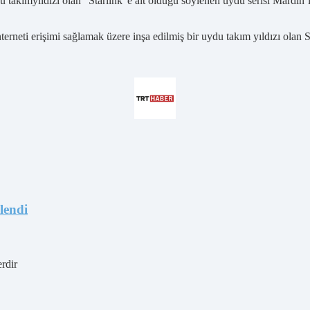
du takımyıldızı olan “Starlink”e ait olduğu söylenen uydu serisi Mardin’
erneti erişimi sağlamak üzere inşa edilmiş bir uydu takım yıldızı olan S
lendi
erdir