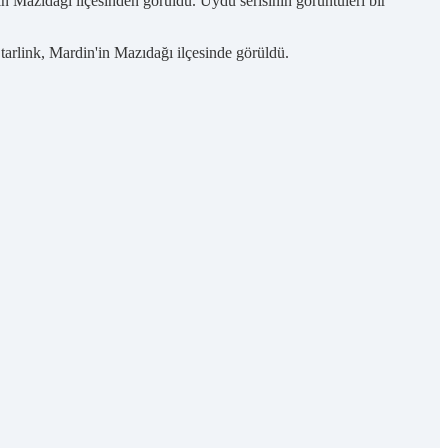
in Mazıdağı ilçesinden görüldü. Uydu serisinin görüntüleri bir
tarlink, Mardin'in Mazıdağı ilçesinde görüldü.