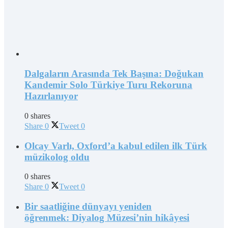
Dalgaların Arasında Tek Başına: Doğukan
Kandemir Solo Türkiye Turu Rekoruna
Hazırlanıyor
0 shares
Share
0
Tweet
0
Olcay Varlı, Oxford’a kabul edilen ilk Türk
müzikolog oldu
0 shares
Share
0
Tweet
0
Bir saatliğine dünyayı yeniden
öğrenmek: Diyalog Müzesi’nin hikâyesi