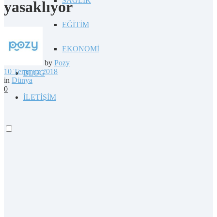
SAĞLIK
yasaklıyor
EĞİTİM
EKONOMİ
by
Pozy
10 Temmuz 2018
BLOG
in
Dünya
0
İLETİŞİM