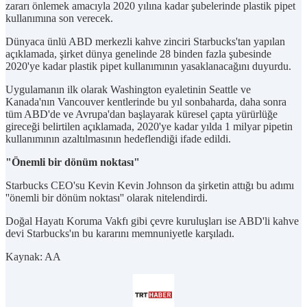
zararı önlemek amacıyla 2020 yılına kadar şubelerinde plastik pipet
kullanımına son verecek.
Dünyaca ünlü ABD merkezli kahve zinciri Starbucks'tan yapılan
açıklamada, şirket dünya genelinde 28 binden fazla şubesinde
2020'ye kadar plastik pipet kullanımının yasaklanacağını duyurdu.
Uygulamanın ilk olarak Washington eyaletinin Seattle ve
Kanada'nın Vancouver kentlerinde bu yıl sonbaharda, daha sonra
tüm ABD'de ve Avrupa'dan başlayarak küresel çapta yürürlüğe
gireceği belirtilen açıklamada, 2020'ye kadar yılda 1 milyar pipetin
kullanımının azaltılmasının hedeflendiği ifade edildi.
"Önemli bir dönüm noktası"
Starbucks CEO'su Kevin Kevin Johnson da şirketin attığı bu adımı
''önemli bir dönüm noktası'' olarak nitelendirdi.
Doğal Hayatı Koruma Vakfı gibi çevre kuruluşları ise ABD'li kahve
devi Starbucks'ın bu kararını memnuniyetle karşıladı.
Kaynak: AA