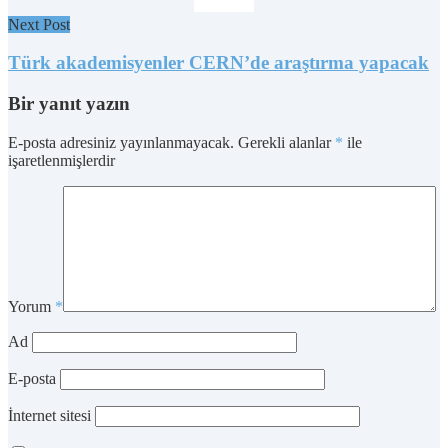
Next Post
Türk akademisyenler CERN’de araştırma yapacak
Bir yanıt yazın
E-posta adresiniz yayınlanmayacak.
Gerekli alanlar
*
ile
işaretlenmişlerdir
Yorum
*
Ad
E-posta
İnternet sitesi