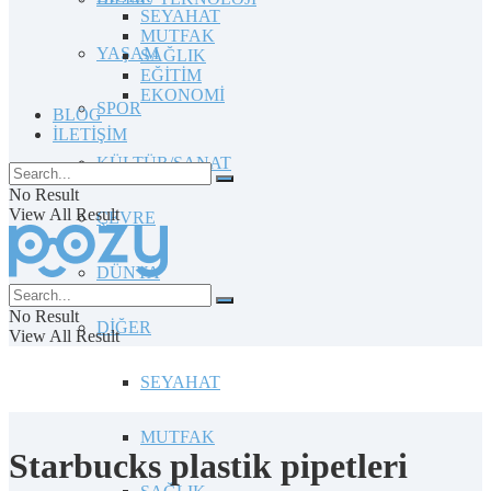
SEYAHAT
MUTFAK
YAŞAM
SAĞLIK
EĞİTİM
EKONOMİ
SPOR
BLOG
İLETİŞİM
KÜLTÜR/SANAT
No Result
View All Result
ÇEVRE
DÜNYA
No Result
DİĞER
View All Result
SEYAHAT
MUTFAK
Starbucks plastik pipetleri