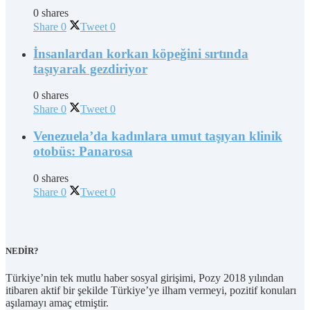
0 shares
Share
0
Tweet
0
İnsanlardan korkan köpeğini sırtında
taşıyarak gezdiriyor
0 shares
Share
0
Tweet
0
Venezuela’da kadınlara umut taşıyan klinik
otobüs: Panarosa
0 shares
Share
0
Tweet
0
NEDİR?
Türkiye’nin tek mutlu haber sosyal girişimi, Pozy 2018 yılından
itibaren aktif bir şekilde Türkiye’ye ilham vermeyi, pozitif konuları
aşılamayı amaç etmiştir.