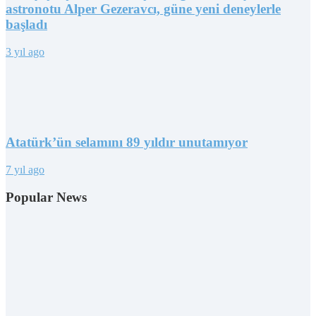
astronotu Alper Gezeravcı, güne yeni deneylerle
başladı
3 yıl ago
Atatürk’ün selamını 89 yıldır unutamıyor
7 yıl ago
Popular News