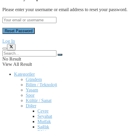
Please enter your username or email address to reset your password.
Log In
No Result
View All Result
Kategoriler
Gündem
Bilim / Teknoloji
Yaşam
Spor
Kültür / Sanat
Diğer
Çevre
Seyahat
Mutfak
Sağlık