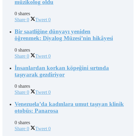
müzikolog oldu
0 shares
Share
0
Tweet
0
Bir saatliğine dünyayı yeniden
öğrenmek: Diyalog Müzesi’nin hikâyesi
0 shares
Share
0
Tweet
0
İnsanlardan korkan köpeğini sırtında
taşıyarak gezdiriyor
0 shares
Share
0
Tweet
0
Venezuela’da kadınlara umut taşıyan klinik
otobüs: Panarosa
0 shares
Share
0
Tweet
0