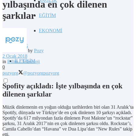
SAĞLIK
yılbaşında en çok dilenen
şarkılar
EĞİTİM
EKONOMİ
BLOG
by
Pozy
2 Ocak 2018
İLETİŞİM
in
Bilim / Teknoloji
0
pozyorg
@pozyorg
pozyorg
Spofity açıkladı: İşte yılbaşında en çok
dilenen şarkılar
Müzik dinlemenin en yoğun olduğu tarihlerden biri olan 31 Aralık’ta
Spotify, dünyada ve Türkiye’de en çok dinlenen 10 şarkıyı açıkladı.
Spotify’da 617 milyondan fazla dinlenen Post Malone’un “rockstar”
şarkısı, 31 Aralık 2017’nin en çok dinlenen şarkısı oldu. Rockstar’ı,
Camila Cabello’dan “Havana” ve Dua Lipa’dan “New Rules” takip
etti.