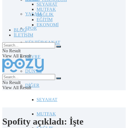
SEYAHAT
MUTFAK
YAŞAM
SAĞLIK
EĞİTİM
EKONOMİ
SPOR
BLOG
İLETİŞİM
KÜLTÜR/SANAT
No Result
View All Result
ÇEVRE
DÜNYA
No Result
DİĞER
View All Result
SEYAHAT
MUTFAK
Spofity açıkladı: İşte