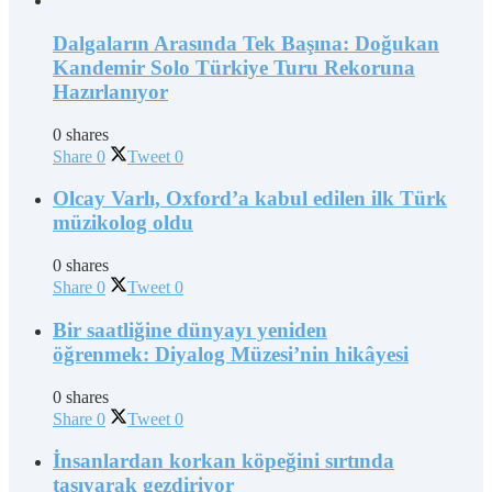
Dalgaların Arasında Tek Başına: Doğukan
Kandemir Solo Türkiye Turu Rekoruna
Hazırlanıyor
0 shares
Share
0
Tweet
0
Olcay Varlı, Oxford’a kabul edilen ilk Türk
müzikolog oldu
0 shares
Share
0
Tweet
0
Bir saatliğine dünyayı yeniden
öğrenmek: Diyalog Müzesi’nin hikâyesi
0 shares
Share
0
Tweet
0
İnsanlardan korkan köpeğini sırtında
taşıyarak gezdiriyor