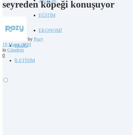
SAĞLIK
seyreden köpeği konuşuyor
EĞİTİM
EKONOMİ
by
Pozy
19 Mayıs 2020
BLOG
in
Gündem
0
İLETİŞİM