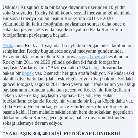
Üsküdar Kuzguncuk’ta bir bahçe duvarının üzerinden 10 yıldır
sokağı seyreden Rocky isimli köpek sosyal medyanın gündeminde.
Bir sosyal medya kullanıcısının Rocky’nin 2011 ve 2020
yıllarındaki iki farklı fotoğrafını paylaşması sonrası daha önce o
sokaktan geçen çok sayıda kişi de sosyal medyada Rocky’nin
fotoğraflarını paylaşmaya başladı.
Akita
cinsi Rocky 11 yaşında. İki aylıkken Doğan ailesi tarafından
sahiplenilen Rocky bugünlerde sosyal medyanın gündeminde.
Kuzguncuk'ta oturan Okan Vardarova,
sosyal medya
hesabından
Rocky'nin 2011 ve 2020 yılında çekilen iki farklı fotoğrafını
paylaştı. Vardarova'nın “Bizim sokakta 7/24
bahçe
duvarından
bakan bir
köpek
var. 2 senedir her gün etrafa bakıyor. Ne kadar eski
olabilir diye haritalara (daha eskiyi gösteriyor diye) baktım. Soldaki
güncel fotoğraf, sağdaki 2011’deki yavru hali” ifadelerinin yer aldığı
paylaşımının ardından sokaktan geçen ve Rocky'nin fotoğraflarını
çeken yüzlerce kişi paylaşım yapmaya başladı. Paylaşılan
fotoğrafların çoğunda Rocky'nin yanında bir başka köpek daha var.
O da Helen. Helen birkaç yıl önce zehirlenerek ölünce Rocky bir
başına kaldı. Hem mahalle sakinlerinin hem de sokaktan geçenlerin
dikkatini çeken Rocky, gece gündüz, bahçe duvarının üstünden
sokağı izlemeye devam ediyor.
"YAKLAŞIK 300, 400 KİŞİ FOTOĞRAF GÖNDERDİ"