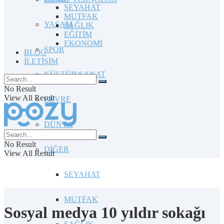
SEYAHAT
MUTFAK
YAŞAM
SAĞLIK
EĞİTİM
EKONOMİ
SPOR
BLOG
İLETİŞİM
KÜLTÜR/SANAT
No Result
View All Result
ÇEVRE
DÜNYA
No Result
DİĞER
View All Result
SEYAHAT
MUTFAK
Sosyal medya 10 yıldır sokağı