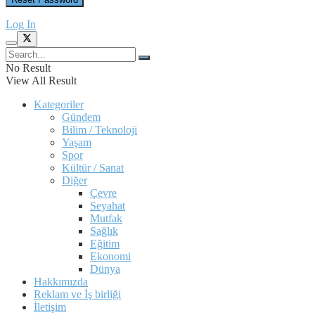
Log In
No Result
View All Result
Kategoriler
Gündem
Bilim / Teknoloji
Yaşam
Spor
Kültür / Sanat
Diğer
Çevre
Seyahat
Mutfak
Sağlık
Eğitim
Ekonomi
Dünya
Hakkımızda
Reklam ve İş birliği
İletişim