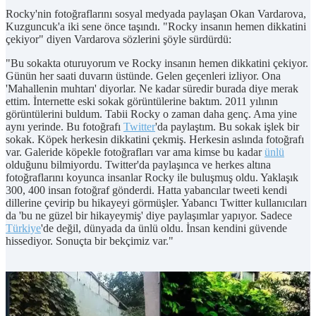
Rocky'nin fotoğraflarını sosyal medyada paylaşan Okan Vardarova,
Kuzguncuk'a iki sene önce taşındı. "Rocky insanın hemen dikkatini
çekiyor" diyen Vardarova sözlerini şöyle sürdürdü:
"Bu sokakta oturuyorum ve Rocky insanın hemen dikkatini çekiyor.
Günün her saati duvarın üstünde. Gelen geçenleri izliyor. Ona
'Mahallenin muhtarı' diyorlar. Ne kadar süredir burada diye merak
ettim. İnternette eski sokak görüntülerine baktım. 2011 yılının
görüntülerini buldum. Tabii Rocky o zaman daha genç. Ama yine
aynı yerinde. Bu fotoğrafı
Twitter
'da paylaştım. Bu sokak işlek bir
sokak. Köpek herkesin dikkatini çekmiş. Herkesin aslında fotoğrafı
var. Galeride köpekle fotoğrafları var ama kimse bu kadar
ünlü
olduğunu bilmiyordu. Twitter'da paylaşınca ve herkes altına
fotoğraflarını koyunca insanlar Rocky ile buluşmuş oldu. Yaklaşık
300, 400 insan fotoğraf gönderdi. Hatta yabancılar tweeti kendi
dillerine çevirip bu hikayeyi görmüşler. Yabancı Twitter kullanıcıları
da 'bu ne güzel bir hikayeymiş' diye paylaşımlar yapıyor. Sadece
Türkiye
'de değil, dünyada da ünlü oldu. İnsan kendini güvende
hissediyor. Sonuçta bir bekçimiz var."