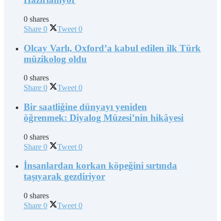
0 shares
Share
0
Tweet
0
Olcay Varlı, Oxford’a kabul edilen ilk Türk
müzikolog oldu
0 shares
Share
0
Tweet
0
Bir saatliğine dünyayı yeniden
öğrenmek: Diyalog Müzesi’nin hikâyesi
0 shares
Share
0
Tweet
0
İnsanlardan korkan köpeğini sırtında
taşıyarak gezdiriyor
0 shares
Share
0
Tweet
0