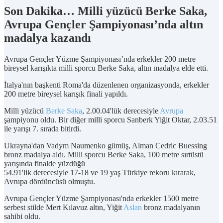
Son Dakika… Milli yüzücü Berke Saka,
Avrupa Gençler Şampiyonası’nda altın
madalya kazandı
Avrupa Gençler Yüzme Şampiyonası’nda erkekler 200 metre
bireysel karışıkta milli sporcu Berke Saka, altın madalya elde etti.
İtalya'nın başkenti Roma'da düzenlenen organizasyonda, erkekler
200 metre bireysel karışık finali yapıldı.
Milli yüzücü
Berke
Saka
, 2.00.04'lük derecesiyle
Avrupa
şampiyonu oldu. Bir diğer milli sporcu Sanberk Yiğit Oktar, 2.03.51
ile yarışı 7. sırada bitirdi.
Ukrayna'dan Vadym Naumenko gümüş, Alman Cedric Buessing
bronz madalya aldı. Milli sporcu Berke Saka, 100 metre sırtüstü
yarışında finalde yüzdüğü
54.91'lik derecesiyle 17-18 ve 19 yaş Türkiye rekoru kırarak,
Avrupa dördüncüsü olmuştu.
Avrupa Gençler Yüzme Şampiyonası'nda erkekler 1500 metre
serbest stilde Mert Kılavuz altın, Yiğit
Aslan
bronz madalyanın
sahibi oldu.