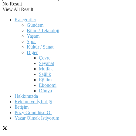
No Result
View All Result
Kategoriler
Gündem
Bilim / Teknoloji
Yaşam
Spor
Kültür / Sanat
Diğer
Çevre
Seyahat
Mutfak
Sağlık
Eğitim
Ekonomi
Dünya
Hakkımızda
Reklam ve İş birliği
İletişim
Pozy Gönüllüsü Ol
Yazar Olmak İstiyorum