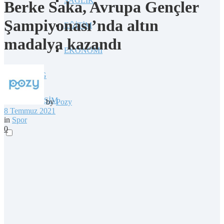
SAĞLIK
Berke Saka, Avrupa Gençler
Şampiyonası’nda altın
EĞİTİM
madalya kazandı
EKONOMİ
BLOG
İLETİŞİM
by
Pozy
8 Temmuz 2021
in
Spor
0