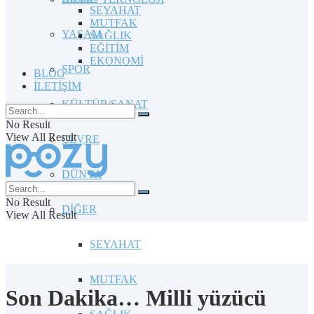
SEYAHAT
MUTFAK
YAŞAM
SAĞLIK
EĞİTİM
EKONOMİ
SPOR
BLOG
İLETİŞİM
KÜLTÜR/SANAT
No Result
View All Result
ÇEVRE
DÜNYA
No Result
DİĞER
View All Result
SEYAHAT
MUTFAK
Son Dakika… Milli yüzücü