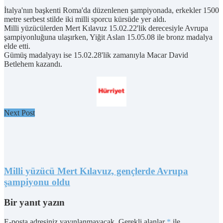
İtalya'nın başkenti Roma'da düzenlenen şampiyonada, erkekler 1500
metre serbest stilde iki milli sporcu kürsüde yer aldı.
Milli yüzücülerden Mert Kılavuz 15.02.22'lik derecesiyle Avrupa
şampiyonluğuna ulaşırken, Yiğit Aslan 15.05.08 ile bronz madalya
elde etti.
Gümüş madalyayı ise 15.02.28'lik zamanıyla Macar David
Betlehem kazandı.
Next Post
Milli yüzücü Mert Kılavuz, gençlerde Avrupa
şampiyonu oldu
Bir yanıt yazın
E-posta adresiniz yayınlanmayacak.
Gerekli alanlar
*
ile