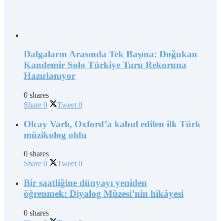
Dalgaların Arasında Tek Başına: Doğukan
Kandemir Solo Türkiye Turu Rekoruna
Hazırlanıyor
0 shares
Share
0
Tweet
0
Olcay Varlı, Oxford’a kabul edilen ilk Türk
müzikolog oldu
0 shares
Share
0
Tweet
0
Bir saatliğine dünyayı yeniden
öğrenmek: Diyalog Müzesi’nin hikâyesi
0 shares