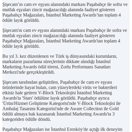
Şişecam’ın cam ev eşyası alanındaki markası Paşabahçe ile sofra ve
mutfak eşyaları zincir mağazacılığı alanında faaliyet gösteren
Paşabahçe Mağazaları, İstanbul Marketing Awards’tan toplam 4
ödüle layık görüldü.
Şişecam'ın cam ev eşyası alanındaki markası Paşabahçe ile sofra ve
mutfak eşyaları zincir mağazacılığı alanında faaliyet gösteren
Paşabahçe Mağazaları, İstanbul Marketing Awards'tan toplam 4
ödüle layık görüldü.
Bu yıl 3. kez düzenlenen ve Türk iş dünyasındaki kurumların,
markaların pazarlama süreçlerinin dikkate alındığı İstanbul
Marketing Awards ödül töreni, Zorlu Performans Sanatları
Merkezi'nde gerçekleştirildi.
Şişecam tarafından geliştirilen, Paşabahçe ile cam ev eşyası
ürünlerinde hayat bulan, cam yüzeylerdeki virüs ve bakterileri
etkisiz hale getiren V-Block Teknolojisi İstanbul Marketing
Awards'ta 'Stars' ödülüne layık görüldü. Paşabahçe ayrıca
'Ürün/Hizmet Geliştirme Kategorisi'nde V-Block Teknolojisi ile
Ambalaj Tasarımı Kategorisi'nde de Aware Collection ile Gold
ödülü almaya hak kazanarak İstanbul Marketing Awards'ta 3
kategoriden ödülle döndü.
Paşabahçe Mağazaları ise İstanbul Erenköy'de açtığı ilk deneyim