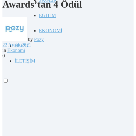
SAĞLIK
Awards’tan 4 Ödül
EĞİTİM
EKONOMİ
by
Pozy
22 Aralık 2021
BLOG
in
Ekonomi
0
İLETİŞİM