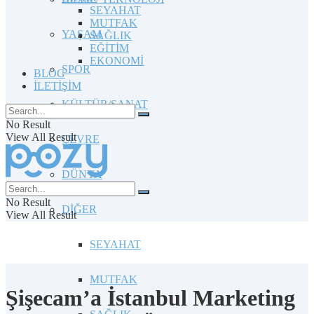
SEYAHAT
MUTFAK
YAŞAM
SAĞLIK
EĞİTİM
EKONOMİ
SPOR
BLOG
İLETİŞİM
KÜLTÜR/SANAT
No Result
View All Result
ÇEVRE
DÜNYA
No Result
DİĞER
View All Result
SEYAHAT
MUTFAK
Şişecam’a İstanbul Marketing