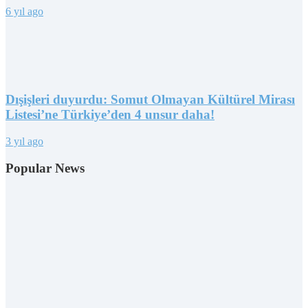
6 yıl ago
Dışişleri duyurdu: Somut Olmayan Kültürel Mirası
Listesi’ne Türkiye’den 4 unsur daha!
3 yıl ago
Popular News