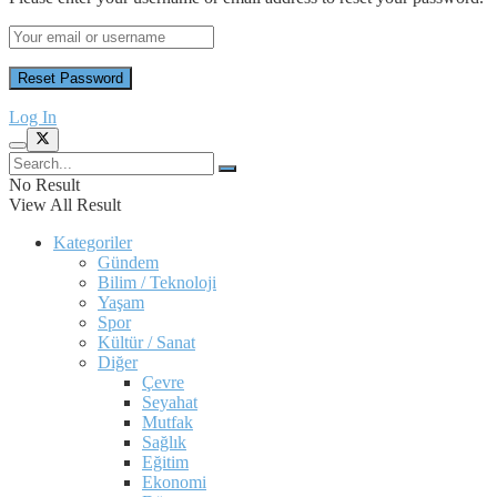
Log In
No Result
View All Result
Kategoriler
Gündem
Bilim / Teknoloji
Yaşam
Spor
Kültür / Sanat
Diğer
Çevre
Seyahat
Mutfak
Sağlık
Eğitim
Ekonomi