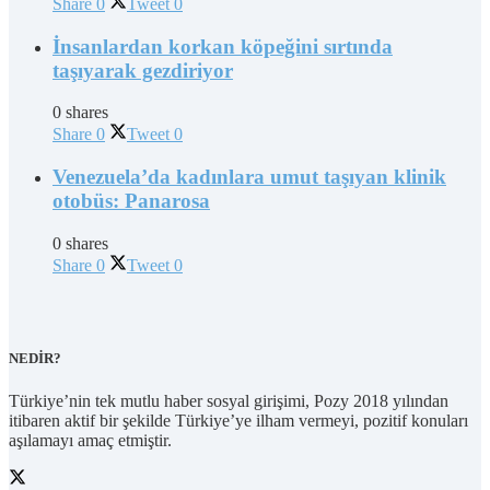
Share
0
Tweet
0
İnsanlardan korkan köpeğini sırtında
taşıyarak gezdiriyor
0 shares
Share
0
Tweet
0
Venezuela’da kadınlara umut taşıyan klinik
otobüs: Panarosa
0 shares
Share
0
Tweet
0
NEDİR?
Türkiye’nin tek mutlu haber sosyal girişimi, Pozy 2018 yılından
itibaren aktif bir şekilde Türkiye’ye ilham vermeyi, pozitif konuları
aşılamayı amaç etmiştir.