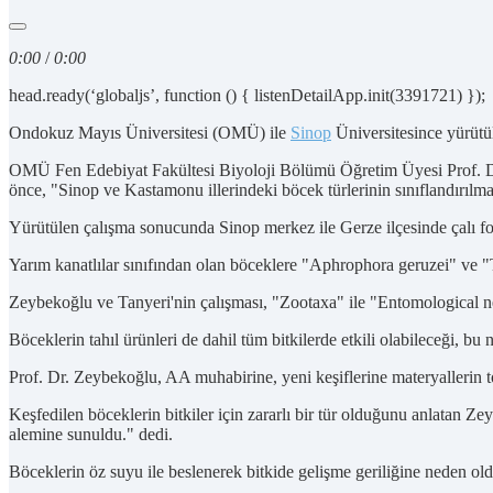
0:00
/
0:00
head.ready(‘globaljs’, function () { listenDetailApp.init(3391721) });
Ondokuz Mayıs Üniversitesi (OMÜ) ile
Sinop
Üniversitesince yürütül
OMÜ Fen Edebiyat Fakültesi Biyoloji Bölümü Öğretim Üyesi Prof. Dr.
önce, "Sinop ve Kastamonu illerindeki böcek türlerinin sınıflandırılma
Yürütülen çalışma sonucunda Sinop merkez ile Gerze ilçesinde çalı for
Yarım kanatlılar sınıfından olan böceklere "Aphrophora geruzei" ve "Ts
Zeybekoğlu ve Tanyeri'nin çalışması, "Zootaxa" ile "Entomological ne
Böceklerin tahıl ürünleri de dahil tüm bitkilerde etkili olabileceği, bu
Prof. Dr. Zeybekoğlu, AA muhabirine, yeni keşiflerine materyallerin top
Keşfedilen böceklerin bitkiler için zararlı bir tür olduğunu anlatan Zey
alemine sunuldu." dedi.
Böceklerin öz suyu ile beslenerek bitkide gelişme geriliğine neden o