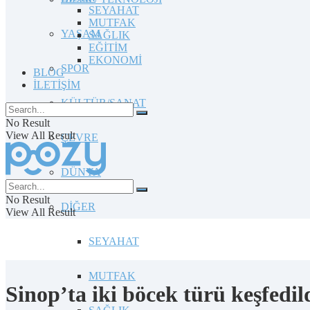
SEYAHAT
MUTFAK
YAŞAM
SAĞLIK
EĞİTİM
EKONOMİ
SPOR
BLOG
İLETİŞİM
KÜLTÜR/SANAT
No Result
View All Result
ÇEVRE
DÜNYA
No Result
DİĞER
View All Result
SEYAHAT
MUTFAK
Sinop’ta iki böcek türü keşfedil