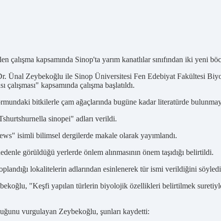
en çalışma kapsamında Sinop'ta yarım kanatlılar sınıfından iki yeni böc
 Ünal Zeybekoğlu ile Sinop Üniversitesi Fen Edebiyat Fakültesi Biyol
sı çalışması" kapsamında çalışma başlatıldı.
mundaki bitkilerle çam ağaçlarında bugüne kadar literatürde bulunmayan
hurtshurnella sinopei" adları verildi.
ws" isimli bilimsel dergilerde makale olarak yayımlandı.
 nedenle görüldüğü yerlerde önlem alınmasının önem taşıdığı belirtildi.
landığı lokalitelerin adlarından esinlenerek tür ismi verildiğini söyledi
bekoğlu, "Keşfi yapılan türlerin biyolojik özellikleri belirtilmek sureti
lduğunu vurgulayan Zeybekoğlu, şunları kaydetti: