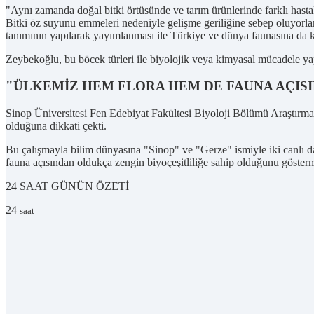
"Aynı zamanda doğal bitki örtüsünde ve tarım ürünlerinde farklı hastalık
Bitki öz suyunu emmeleri nedeniyle gelişme geriliğine sebep oluyorla
tanımının yapılarak yayımlanması ile Türkiye ve dünya faunasına da k
Zeybekoğlu, bu böcek türleri ile biyolojik veya kimyasal mücadele yapıl
"ÜLKEMİZ HEM FLORA HEM DE FAUNA AÇISI
Sinop Üniversitesi Fen Edebiyat Fakültesi Biyoloji Bölümü Araştırma G
olduğuna dikkati çekti.
Bu çalışmayla bilim dünyasına "Sinop" ve "Gerze" ismiyle iki canlı d
fauna açısından oldukça zengin biyoçeşitliliğe sahip olduğunu gösterme
24 SAAT
GÜNÜN ÖZETİ
24
saat