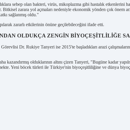
lara sebep olan bakteri, virüs, mikoplazma gibi hastalık etkenlerini hast
r. Bitkisel zarara yol açmaları nedeniyle ekonomik yönden çok önem arz
atkı sağlanmış oldu."
arak zararlı etkilerinin önüne geçilebileceğini ifade etti.
NDAN OLDUKÇA ZENGİN BİYOÇEŞİTLİLİĞE SA
örevlisi Dr. Rukiye Tanyeri ise 2015'te başladıkları arazi çalışmalarınd
aha kazandırmış olduklarının altını çizen Tanyeri, "Bugüne kadar yapıl
kte. Yeni böcek türleri ile Türkiye'nin biyoçeşitliliğine ve dünya biyoç