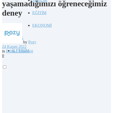
SAĞLIK
yaşamadığımızı öğreneceğimiz
deney
EĞİTİM
EKONOMİ
BLOG
by
Pozy
24 Kasım 2022
İLETİŞİM
in
Bilim / Teknoloji
0