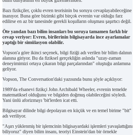
bilim dünyasının en büyük gizemlerinden.
Bazı fizikçiler, çoklu evren teorisinin bu soruyu cevaplayabileceğine
inanıyor. Buna göre bizimki gibi birçok evrenin var olduğu farz
edilirse en az bir tanesinde gerekli koşulların oluşması şaşırtıcı değil.
Öte yandan bazı bilim insanları bu soruya tamamen farklı bir
cevap veriyor: Evren, birilerinin bilgisayarda ince ayarlamalar
yaptığı bir simülasyon olabilir.
Vopson'a göre ikinci seçenek, bilgi fiziği adı verilen bir bilim dalının
alanına giriyor. Bu da fiziksel gerçekliğin aslında "uzay-zaman
deneyimimizi ortaya çıkaran bilgi parçalarından" oluştuğu anlamına
geliyor.
Vopson, The Conversation'daki yazısında bunu şöyle açıklıyor:
1989'da efsanevi fizikçi John Archibald Wheeler, evrenin temelde
matematiksel olduğunu ve bilgiden doğmuş olabileceğini söyledi.
Yani ünlü aforizmayı 'bit'lerden icat etti.
Bilgisayar dilinde bilgi depolayan en küçük ve en temel birime "bit"
adı veriliyor.
"Aşırı yüklenmiş bir işlemcinin bilgisayardaki işlemleri yavaşlattığını
biliyoruz" diyen bilim insanı, teoriyi Einstein'dan bir örnekle