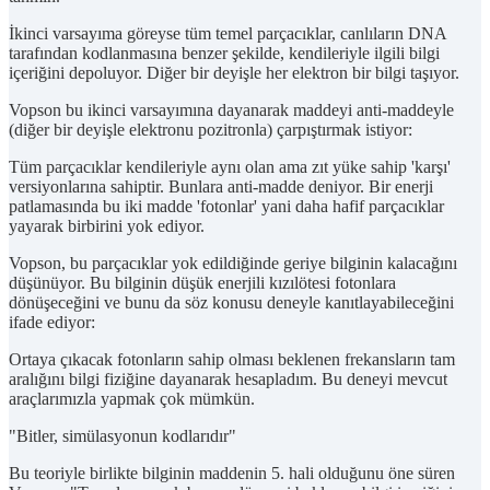
İkinci varsayıma göreyse tüm temel parçacıklar, canlıların DNA
tarafından kodlanmasına benzer şekilde, kendileriyle ilgili bilgi
içeriğini depoluyor. Diğer bir deyişle her elektron bir bilgi taşıyor.
Vopson bu ikinci varsayımına dayanarak maddeyi anti-maddeyle
(diğer bir deyişle elektronu pozitronla) çarpıştırmak istiyor:
Tüm parçacıklar kendileriyle aynı olan ama zıt yüke sahip 'karşı'
versiyonlarına sahiptir. Bunlara anti-madde deniyor. Bir enerji
patlamasında bu iki madde 'fotonlar' yani daha hafif parçacıklar
yayarak birbirini yok ediyor.
Vopson, bu parçacıklar yok edildiğinde geriye bilginin kalacağını
düşünüyor. Bu bilginin düşük enerjili kızılötesi fotonlara
dönüşeceğini ve bunu da söz konusu deneyle kanıtlayabileceğini
ifade ediyor:
Ortaya çıkacak fotonların sahip olması beklenen frekansların tam
aralığını bilgi fiziğine dayanarak hesapladım. Bu deneyi mevcut
araçlarımızla yapmak çok mümkün.
"Bitler, simülasyonun kodlarıdır"
Bu teoriyle birlikte bilginin maddenin 5. hali olduğunu öne süren