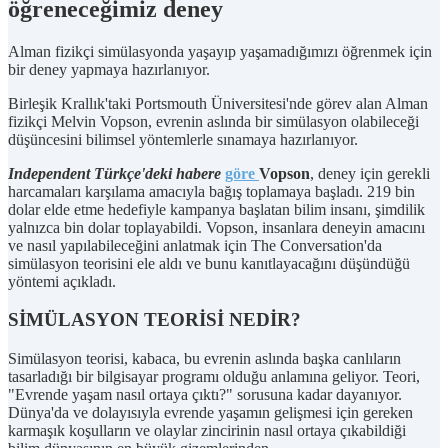
öğreneceğimiz deney
Alman fizikçi simülasyonda yaşayıp yaşamadığımızı öğrenmek için
bir deney yapmaya hazırlanıyor.
Birleşik Krallık'taki Portsmouth Üniversitesi'nde görev alan Alman
fizikçi Melvin Vopson, evrenin aslında bir simülasyon olabileceği
düşüncesini bilimsel yöntemlerle sınamaya hazırlanıyor.
Independent Türkçe'deki habere
göre
Vopson
, deney için gerekli
harcamaları karşılama amacıyla bağış toplamaya başladı. 219 bin
dolar elde etme hedefiyle kampanya başlatan bilim insanı, şimdilik
yalnızca bin dolar toplayabildi. Vopson, insanlara deneyin amacını
ve nasıl yapılabileceğini anlatmak için The Conversation'da
simülasyon teorisini ele aldı ve bunu kanıtlayacağını düşündüğü
yöntemi açıkladı.
SİMÜLASYON TEORİSİ NEDİR?
Simülasyon teorisi, kabaca, bu evrenin aslında başka canlıların
tasarladığı bir bilgisayar programı olduğu anlamına geliyor. Teori,
"Evrende yaşam nasıl ortaya çıktı?" sorusuna kadar dayanıyor.
Dünya'da ve dolayısıyla evrende yaşamın gelişmesi için gereken
karmaşık koşulların ve olaylar zincirinin nasıl ortaya çıkabildiği