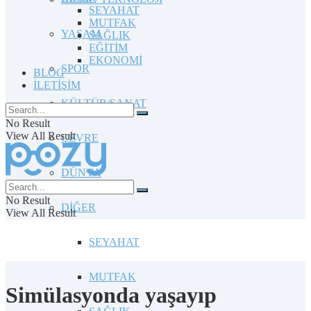
SEYAHAT
MUTFAK
YAŞAM
SAĞLIK
EĞİTİM
EKONOMİ
SPOR
BLOG
İLETİŞİM
KÜLTÜR/SANAT
No Result
View All Result
ÇEVRE
DÜNYA
No Result
DİĞER
View All Result
SEYAHAT
MUTFAK
Simülasyonda yaşayıp