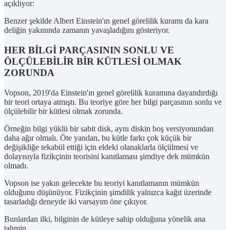
açıklıyor:
Benzer şekilde Albert Einstein'ın genel görelilik kuramı da kara
deliğin yakınında zamanın yavaşladığını gösteriyor.
HER BİLGİ PARÇASININ SONLU VE
ÖLÇÜLEBİLİR BİR KÜTLESİ OLMAK
ZORUNDA
Vopson, 2019'da Einstein'ın genel görelilik kuramına dayandırdığı
bir teori ortaya atmıştı. Bu teoriye göre her bilgi parçasının sonlu ve
ölçülebilir bir kütlesi olmak zorunda.
Örneğin bilgi yüklü bir sabit disk, aynı diskin boş versiyonundan
daha ağır olmalı. Öte yandan, bu kütle farkı çok küçük bir
değişikliğe tekabül ettiği için eldeki olanaklarla ölçülmesi ve
dolayısıyla fizikçinin teorisini kanıtlaması şimdiye dek mümkün
olmadı.
Vopson ise yakın gelecekte bu teoriyi kanıtlamanın mümkün
olduğunu düşünüyor. Fizikçinin şimdilik yalnızca kağıt üzerinde
tasarladığı deneyde iki varsayım öne çıkıyor.
Bunlardan ilki, bilginin de kütleye sahip olduğuna yönelik ana
tahmin.