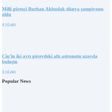
Milli güreşçi Burhan Akbudak dünya şampiyonu
oldu
4 yıl ago
Çin’in iki ayrı görevdeki altı astronotu uzayda
buluştu
4 yıl ago
Popular News