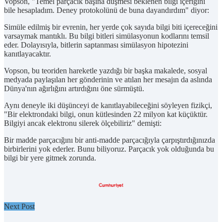
Vopson, "Temel parçacık başına düşmesi beklenen bilgi içeriğini
bile hesapladım. Deney protokolünü de buna dayandırdım" diyor:
Simüle edilmiş bir evrenin, her yerde çok sayıda bilgi biti içereceğini
varsaymak mantıklı. Bu bilgi bitleri simülasyonun kodlarını temsil
eder. Dolayısıyla, bitlerin saptanması simülasyon hipotezini
kanıtlayacaktır.
Vopson, bu teoriden hareketle yazdığı bir başka makalede, sosyal
medyada paylaşılan her gönderinin ve atılan her mesajın da aslında
Dünya'nın ağırlığını artırdığını öne sürmüştü.
Aynı deneyle iki düşünceyi de kanıtlayabileceğini söyleyen fizikçi,
"Bir elektrondaki bilgi, onun kütlesinden 22 milyon kat küçüktür.
Bilgiyi ancak elektronu silerek ölçebiliriz" demişti:
Bir madde parçacığını bir anti-madde parçacığıyla çarpıştırdığınızda
birbirlerini yok ederler. Bunu biliyoruz. Parçacık yok olduğunda bu
bilgi bir yere gitmek zorunda.
Next Post