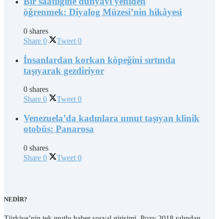
Bir saatliğine dünyayı yeniden
öğrenmek: Diyalog Müzesi’nin hikâyesi
0 shares
Share
0
Tweet
0
İnsanlardan korkan köpeğini sırtında
taşıyarak gezdiriyor
0 shares
Share
0
Tweet
0
Venezuela’da kadınlara umut taşıyan klinik
otobüs: Panarosa
0 shares
Share
0
Tweet
0
NEDİR?
Türkiye’nin tek mutlu haber sosyal girişimi, Pozy 2018 yılından