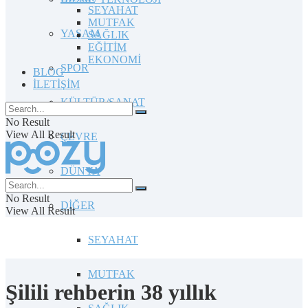
SEYAHAT
MUTFAK
YAŞAM
SAĞLIK
EĞİTİM
EKONOMİ
SPOR
BLOG
İLETİŞİM
KÜLTÜR/SANAT
No Result
View All Result
ÇEVRE
DÜNYA
No Result
DİĞER
View All Result
SEYAHAT
MUTFAK
Şilili rehberin 38 yıllık