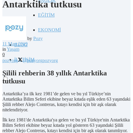
SAĞLIK
Antarktika tutkusu
EĞİTİM
EKONOMİ
by
Pozy
11 Mart 2019
BLOG
in
Yaşam
0
İLETİŞİM
pozyorg
@pozyorg
pozyorg
Şilili rehberin 38 yıllık Antarktika
tutkusu
Antarktika’ya ilk kez 1981’de gelen ve bu yıl Türkiye’nin
Antarktika Bilim Seferi ekibine beyaz kıtada eşlik eden 63 yaşındaki
Şilili rehber Alejo Contreras, kıtayı kendisi için bir aşk olarak
nitelendiriyor.
İlk kez 1981'de Antarktika'ya gelen ve bu yıl Türkiye'nin Antarktika
Bilim Seferi ekibine beyaz kıtada yol gösteren 63 yaşındaki Şilili
rehber Alejo Contreras, kıtayı kendisi için bir aşk olarak tanımlıyor.