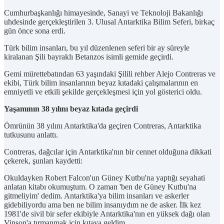
Cumhurbaşkanlığı himayesinde, Sanayi ve Teknoloji Bakanlığı
uhdesinde gerçekleştirilen 3. Ulusal Antarktika Bilim Seferi, birkaç
gün önce sona erdi.
Türk bilim insanları, bu yıl düzenlenen seferi bir ay süreyle
kiralanan Şili bayraklı Betanzos isimli gemide geçirdi.
Gemi mürettebatından 63 yaşındaki Şilili rehber Alejo Contreras ve
ekibi, Türk bilim insanlarının beyaz kıtadaki çalışmalarının en
emniyetli ve etkili şekilde gerçekleşmesi için yol gösterici oldu.
Yaşamının 38 yılını beyaz kıtada geçirdi
Ömrünün 38 yılını Antarktika'da geçiren Contreras, Antarktika
tutkusunu anlattı.
Contreras, dağcılar için Antarktika'nın bir cennet olduğuna dikkati
çekerek, şunları kaydetti:
Okuldayken Robert Falcon'un Güney Kutbu'na yaptığı seyahati
anlatan kitabı okumuştum. O zaman 'ben de Güney Kutbu'na
gitmeliyim' dedim. Antarktika'ya bilim insanları ve askerler
gidebiliyordu ama ben ne bilim insanıydım ne de asker. İlk kez
1981'de sivil bir sefer ekibiyle Antarktika'nın en yüksek dağı olan
Vinson'a tırmanmak için kıtaya geldim.