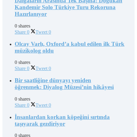
Dalgaların Arasında Tek Başına: Doğukan
Kandemir Solo Türkiye Turu Rekoruna
Hazırlanıyor
0 shares
Share
0
Tweet
0
Olcay Varlı, Oxford’a kabul edilen ilk Türk
müzikolog oldu
0 shares
Share
0
Tweet
0
Bir saatliğine dünyayı yeniden
öğrenmek: Diyalog Müzesi’nin hikâyesi
0 shares
Share
0
Tweet
0
İnsanlardan korkan köpeğini sırtında
taşıyarak gezdiriyor
0 shares