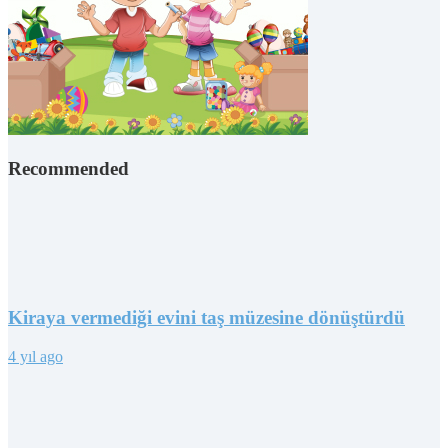
Recommended
Kiraya vermediği evini taş müzesine dönüştürdü
4 yıl ago