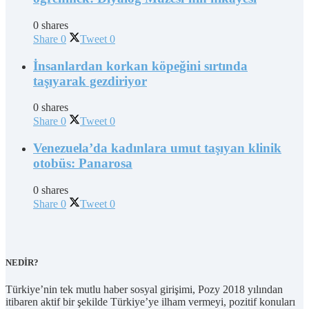
0 shares
Share
0
Tweet
0
İnsanlardan korkan köpeğini sırtında
taşıyarak gezdiriyor
0 shares
Share
0
Tweet
0
Venezuela’da kadınlara umut taşıyan klinik
otobüs: Panarosa
0 shares
Share
0
Tweet
0
NEDİR?
Türkiye’nin tek mutlu haber sosyal girişimi, Pozy 2018 yılından
itibaren aktif bir şekilde Türkiye’ye ilham vermeyi, pozitif konuları