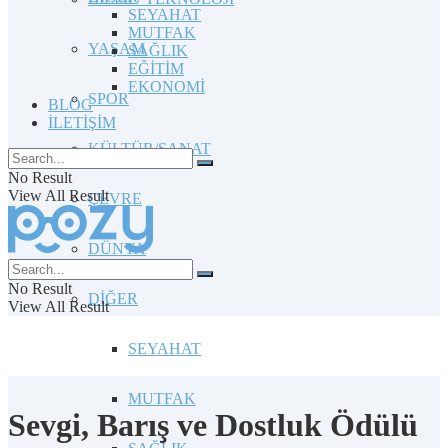
SEYAHAT
MUTFAK
YAŞAM
SAĞLIK
EĞİTİM
EKONOMİ
SPOR
BLOG
İLETİŞİM
KÜLTÜR/SANAT
No Result
View All Result
ÇEVRE
DÜNYA
No Result
DİĞER
View All Result
SEYAHAT
MUTFAK
Sevgi, Barış ve Dostluk Ödülü