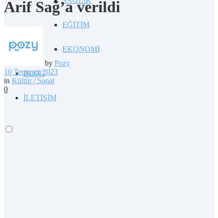
SAĞLIK
Arif Sağ’a verildi
EĞİTİM
EKONOMİ
by
Pozy
10 Temmuz 2023
BLOG
in
Kültür / Sanat
0
İLETİŞİM