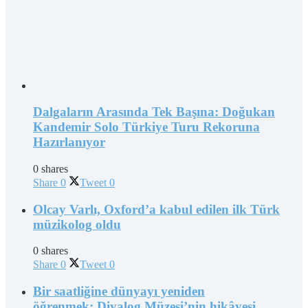
Dalgaların Arasında Tek Başına: Doğukan
Kandemir Solo Türkiye Turu Rekoruna
Hazırlanıyor
0 shares
Share
0
Tweet
0
Olcay Varlı, Oxford’a kabul edilen ilk Türk
müzikolog oldu
0 shares
Share
0
Tweet
0
Bir saatliğine dünyayı yeniden
öğrenmek: Diyalog Müzesi’nin hikâyesi