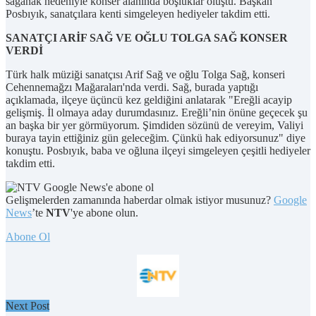
sağanak nedeniyle konser alanında boşluklar oluştu. Başkan
Posbıyık, sanatçılara kenti simgeleyen hediyeler takdim etti.
SANATÇI ARİF SAĞ VE OĞLU TOLGA SAĞ KONSER
VERDİ
Türk halk müziği sanatçısı Arif Sağ ve oğlu Tolga Sağ, konseri
Cehennemağzı Mağaraları'nda verdi. Sağ, burada yaptığı
açıklamada, ilçeye üçüncü kez geldiğini anlatarak "Ereğli acayip
gelişmiş. İl olmaya aday durumdasınız. Ereğli’nin önüne geçecek şu
an başka bir yer görmüyorum. Şimdiden sözünü de vereyim, Valiyi
buraya tayin ettiğiniz gün geleceğim. Çünkü hak ediyorsunuz" diye
konuştu. Posbıyık, baba ve oğluna ilçeyi simgeleyen çeşitli hediyeler
takdim etti.
Gelişmelerden zamanında haberdar olmak istiyor musunuz?
Google
News
’te
NTV
'ye abone olun.
Abone Ol
Next Post