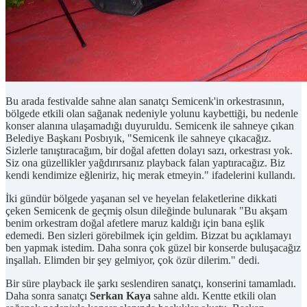
Bu arada festivalde sahne alan sanatçı Semicenk'in orkestrasının,
bölgede etkili olan sağanak nedeniyle yolunu kaybettiği, bu nedenle
konser alanına ulaşamadığı duyuruldu. Semicenk ile sahneye çıkan
Belediye Başkanı Posbıyık, "Semicenk ile sahneye çıkacağız.
Sizlerle tanıştıracağım, bir doğal afetten dolayı sazı, orkestrası yok.
Siz ona güzellikler yağdırırsanız playback falan yaptıracağız. Biz
kendi kendimize eğleniriz, hiç merak etmeyin." ifadelerini kullandı.
İki gündür bölgede yaşanan sel ve heyelan felaketlerine dikkati
çeken Semicenk de geçmiş olsun dileğinde bulunarak "Bu akşam
benim orkestram doğal afetlere maruz kaldığı için bana eşlik
edemedi. Ben sizleri görebilmek için geldim. Bizzat bu açıklamayı
ben yapmak istedim. Daha sonra çok güzel bir konserde buluşacağız
inşallah. Elimden bir şey gelmiyor, çok özür dilerim." dedi.
Bir süre playback ile şarkı seslendiren sanatçı, konserini tamamladı.
Daha sonra sanatçı
Serkan Kaya
sahne aldı. Kentte etkili olan