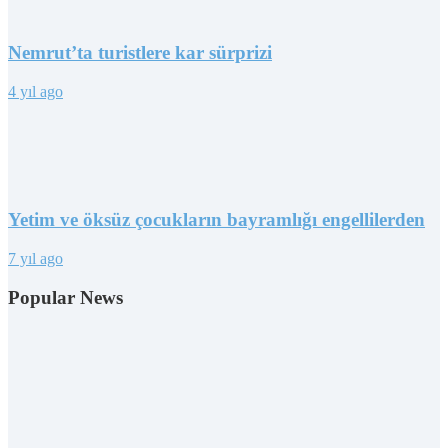
Nemrut’ta turistlere kar sürprizi
4 yıl ago
Yetim ve öksüz çocukların bayramlığı engellilerden
7 yıl ago
Popular News