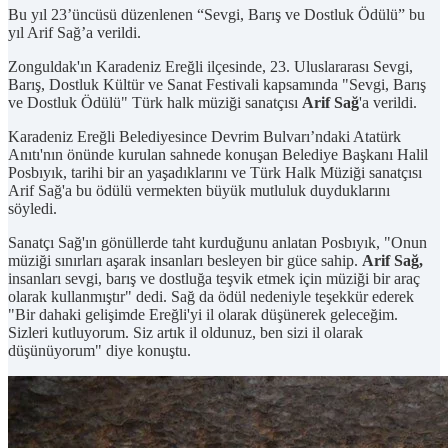
Bu yıl 23’üncüsü düzenlenen “Sevgi, Barış ve Dostluk Ödülü” bu
yıl Arif Sağ’a verildi.
Zonguldak'ın Karadeniz Ereğli ilçesinde, 23. Uluslararası Sevgi,
Barış, Dostluk Kültür ve Sanat Festivali kapsamında "Sevgi, Barış
ve Dostluk Ödülü" Türk halk müziği sanatçısı
Arif Sağ
'a verildi.
Karadeniz Ereğli Belediyesince Devrim Bulvarı’ndaki Atatürk
Anıtı'nın önünde kurulan sahnede konuşan Belediye Başkanı Halil
Posbıyık, tarihi bir an yaşadıklarını ve Türk Halk Müziği sanatçısı
Arif Sağ'a bu ödülü vermekten büyük mutluluk duyduklarını
söyledi.
Sanatçı Sağ'ın gönüllerde taht kurduğunu anlatan Posbıyık, "Onun
müziği sınırları aşarak insanları besleyen bir güce sahip.
Arif Sağ,
insanları sevgi, barış ve dostluğa teşvik etmek için müziği bir araç
olarak kullanmıştır" dedi. Sağ da ödül nedeniyle teşekkür ederek
"Bir dahaki gelişimde Ereğli'yi il olarak düşünerek geleceğim.
Sizleri kutluyorum. Siz artık il oldunuz, ben sizi il olarak
düşünüyorum" diye konuştu.