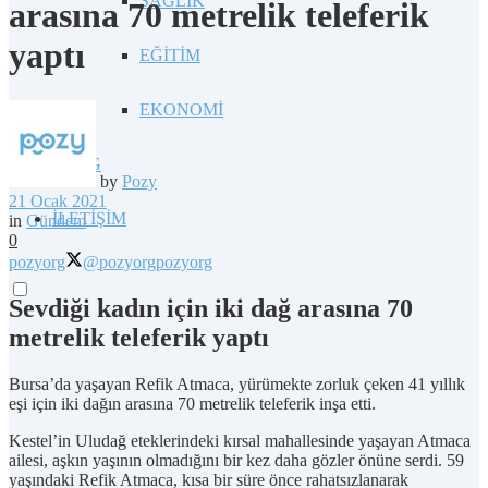
SAĞLIK
arasına 70 metrelik teleferik
yaptı
EĞİTİM
EKONOMİ
BLOG
by
Pozy
21 Ocak 2021
İLETİŞİM
in
Gündem
0
pozyorg
@pozyorg
pozyorg
Sevdiği kadın için iki dağ arasına 70
metrelik teleferik yaptı
Bursa’da yaşayan Refik Atmaca, yürümekte zorluk çeken 41 yıllık
eşi için iki dağın arasına 70 metrelik teleferik inşa etti.
Kestel’in Uludağ eteklerindeki kırsal mahallesinde yaşayan Atmaca
ailesi, aşkın yaşının olmadığını bir kez daha gözler önüne serdi. 59
yaşındaki Refik Atmaca, kısa bir süre önce rahatsızlanarak