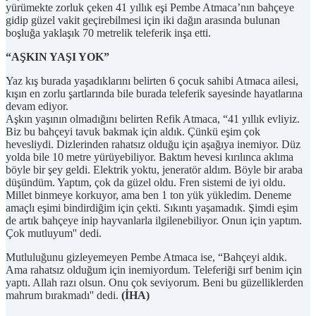
yürümekte zorluk çeken 41 yıllık eşi Pembe Atmaca’nın bahçeye
gidip güzel vakit geçirebilmesi için iki dağın arasında bulunan
boşluğa yaklaşık 70 metrelik teleferik inşa etti.
“AŞKIN YAŞI YOK”
Yaz kış burada yaşadıklarını belirten 6 çocuk sahibi Atmaca ailesi,
kışın en zorlu şartlarında bile burada teleferik sayesinde hayatlarına
devam ediyor.
Aşkın yaşının olmadığını belirten Refik Atmaca, “41 yıllık evliyiz.
Biz bu bahçeyi tavuk bakmak için aldık. Çünkü eşim çok
hevesliydi. Dizlerinden rahatsız olduğu için aşağıya inemiyor. Düz
yolda bile 10 metre yürüyebiliyor. Baktım hevesi kırılınca aklıma
böyle bir şey geldi. Elektrik yoktu, jeneratör aldım. Böyle bir araba
düşündüm. Yaptım, çok da güzel oldu. Fren sistemi de iyi oldu.
Millet binmeye korkuyor, ama ben 1 ton yük yükledim. Deneme
amaçlı eşimi bindirdiğim için çekti. Sıkıntı yaşamadık. Şimdi eşim
de artık bahçeye inip hayvanlarla ilgilenebiliyor. Onun için yaptım.
Çok mutluyum'' dedi.
Mutluluğunu gizleyemeyen Pembe Atmaca ise, “Bahçeyi aldık.
Ama rahatsız olduğum için inemiyordum. Teleferiği sırf benim için
yaptı. Allah razı olsun. Onu çok seviyorum. Beni bu güzelliklerden
mahrum bırakmadı'' dedi.
(İHA)