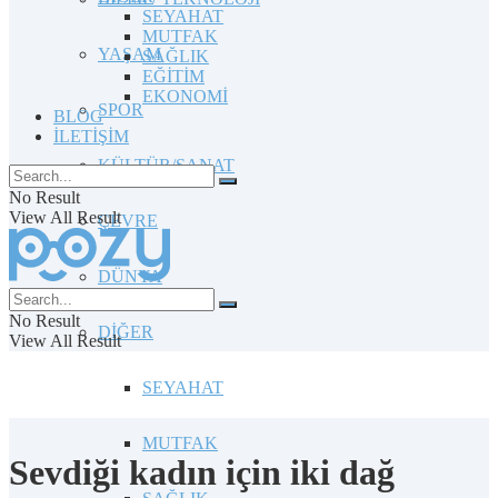
SEYAHAT
MUTFAK
YAŞAM
SAĞLIK
EĞİTİM
EKONOMİ
SPOR
BLOG
İLETİŞİM
KÜLTÜR/SANAT
No Result
View All Result
ÇEVRE
DÜNYA
No Result
DİĞER
View All Result
SEYAHAT
MUTFAK
Sevdiği kadın için iki dağ