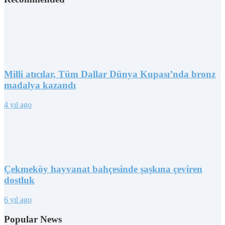
Milli atıcılar, Tüm Dallar Dünya Kupası’nda bronz
madalya kazandı
4 yıl ago
Çekmeköy hayvanat bahçesinde şaşkına çeviren
dostluk
6 yıl ago
Popular News