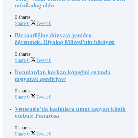
müzikolog oldu
0 shares
Share
0
Tweet
0
Bir saatliğine dünyayı yeniden
öğrenmek: Diyalog Müzesi’nin hikâyesi
0 shares
Share
0
Tweet
0
İnsanlardan korkan köpeğini sırtında
taşıyarak gezdiriyor
0 shares
Share
0
Tweet
0
Venezuela’da kadınlara umut taşıyan klinik
otobüs: Panarosa
0 shares
Share
0
Tweet
0