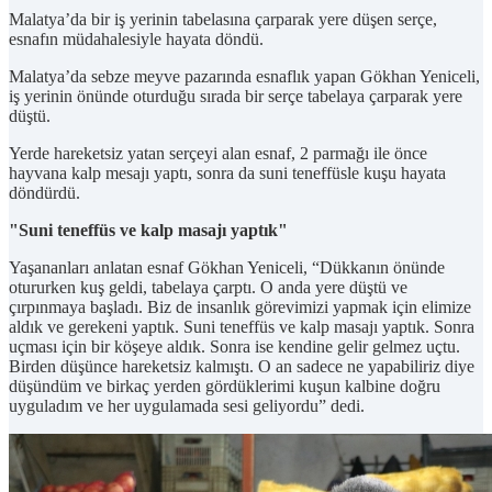
Malatya’da bir iş yerinin tabelasına çarparak yere düşen serçe,
esnafın müdahalesiyle hayata döndü.
Malatya’da sebze meyve pazarında esnaflık yapan Gökhan Yeniceli,
iş yerinin önünde oturduğu sırada bir serçe tabelaya çarparak yere
düştü.
Yerde hareketsiz yatan serçeyi alan esnaf, 2 parmağı ile önce
hayvana kalp mesajı yaptı, sonra da suni teneffüsle kuşu hayata
döndürdü.
"Suni teneffüs ve kalp masajı yaptık"
Yaşananları anlatan esnaf Gökhan Yeniceli, “Dükkanın önünde
otururken kuş geldi, tabelaya çarptı. O anda yere düştü ve
çırpınmaya başladı. Biz de insanlık görevimizi yapmak için elimize
aldık ve gerekeni yaptık. Suni teneffüs ve kalp masajı yaptık. Sonra
uçması için bir köşeye aldık. Sonra ise kendine gelir gelmez uçtu.
Birden düşünce hareketsiz kalmıştı. O an sadece ne yapabiliriz diye
düşündüm ve birkaç yerden gördüklerimi kuşun kalbine doğru
uyguladım ve her uygulamada sesi geliyordu” dedi.