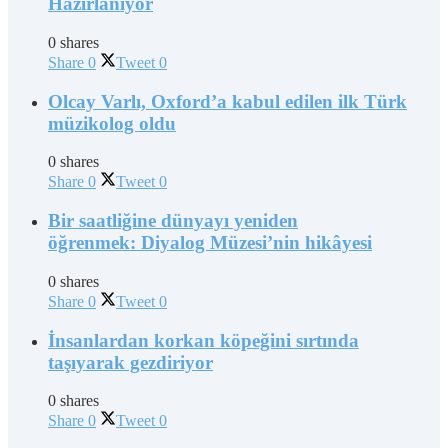
Hazırlanıyor
0 shares
Share
0
Tweet
0
Olcay Varlı, Oxford’a kabul edilen ilk Türk
müzikolog oldu
0 shares
Share
0
Tweet
0
Bir saatliğine dünyayı yeniden
öğrenmek: Diyalog Müzesi’nin hikâyesi
0 shares
Share
0
Tweet
0
İnsanlardan korkan köpeğini sırtında
taşıyarak gezdiriyor
0 shares
Share
0
Tweet
0