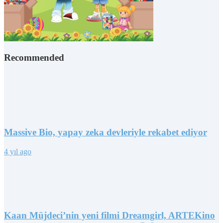
Recommended
Massive Bio, yapay zeka devleriyle rekabet ediyor
4 yıl ago
Kaan Müjdeci’nin yeni filmi Dreamgirl, ARTEKino