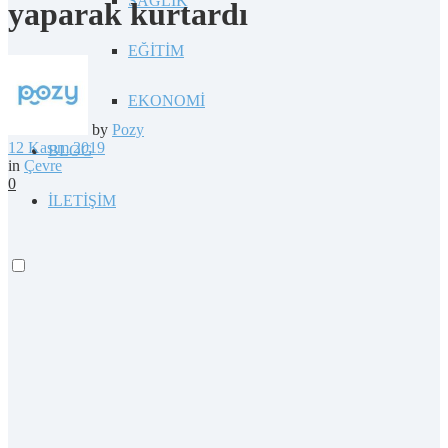
SAĞLIK
yaparak kurtardı
EĞİTİM
EKONOMİ
by
Pozy
12 Kasım 2019
BLOG
in
Çevre
0
İLETİŞİM