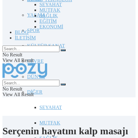
SEYAHAT
MUTFAK
YAŞAM
SAĞLIK
EĞİTİM
EKONOMİ
SPOR
BLOG
İLETİŞİM
KÜLTÜR/SANAT
No Result
View All Result
ÇEVRE
DÜNYA
No Result
DİĞER
View All Result
SEYAHAT
MUTFAK
Serçenin hayatını kalp masajı