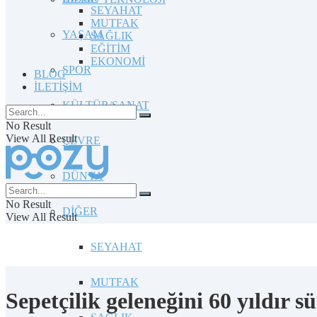
SEYAHAT
MUTFAK
YAŞAM
SAĞLIK
EĞİTİM
EKONOMİ
SPOR
BLOG
İLETİŞİM
KÜLTÜR/SANAT
No Result
View All Result
ÇEVRE
DÜNYA
No Result
DİĞER
View All Result
SEYAHAT
MUTFAK
Sepetçilik geleneğini 60 yıldır 