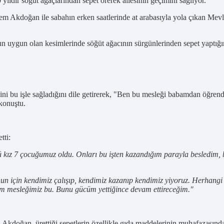
ldır söğüt ağaçlarından sepet örerek ailesinin geçimini sağlıyor.
 Akdoğan ile sabahın erken saatlerinde at arabasıyla yola çıkan Mevli
 uygun olan kesimlerinde söğüt ağacının sürgünlerinden sepet yaptığın
ini bu işle sağladığını dile getirerek, "Ben bu mesleği babamdan öğre
 konuştu.
tti:
'ü kız 7 çocuğumuz oldu. Onları bu işten kazandığım parayla besledim, 
un için kendimiz çalışıp, kendimiz kazanıp kendimiz yiyoruz. Herhangi b
zim mesleğimiz bu. Bunu gücüm yettiğince devam ettireceğim."
Akdoğan, ürettiği sepetlerin özellikle gıda maddelerinin muhafazasında 