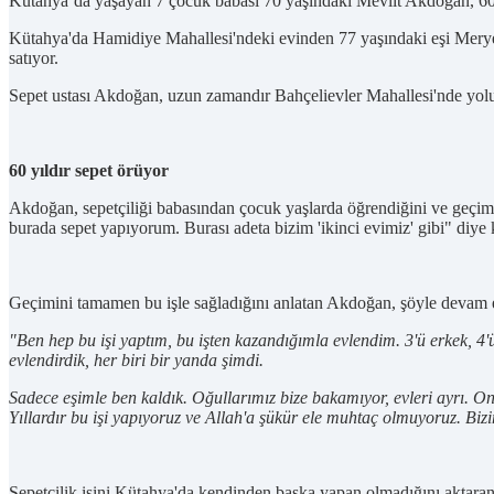
Kütahya’da yaşayan 7 çocuk babası 70 yaşındaki Mevlit Akdoğan, 60 yı
Kütahya'da Hamidiye Mahallesi'ndeki evinden 77 yaşındaki eşi Meryem
satıyor.
Sepet ustası Akdoğan, uzun zamandır Bahçelievler Mahallesi'nde yolun
60 yıldır sepet örüyor
Akdoğan, sepetçiliği babasından çocuk yaşlarda öğrendiğini ve geçim
burada sepet yapıyorum. Burası adeta bizim 'ikinci evimiz' gibi" diye
Geçimini tamamen bu işle sağladığını anlatan Akdoğan, şöyle devam e
"Ben hep bu işi yaptım, bu işten kazandığımla evlendim. 3'ü erkek, 4
evlendirdik, her biri bir yanda şimdi.
Sadece eşimle ben kaldık. Oğullarımız bize bakamıyor, evleri ayrı. On
Yıllardır bu işi yapıyoruz ve Allah'a şükür ele muhtaç olmuyoruz. Bi
Sepetçilik işini Kütahya'da kendinden başka yapan olmadığını aktaran 