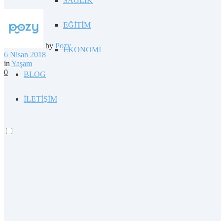
SAĞLIK
EĞİTİM
by
Pozy
EKONOMİ
6 Nisan 2018
in
Yaşam
0
BLOG
İLETİŞİM