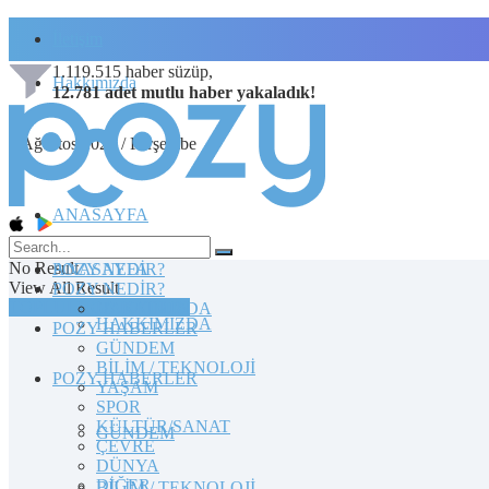
İletişim
1.119.515
haber süzüp,
Hakkımızda
12.781
adet
mutlu haber
yakaladık!
6 Ağustos 2026 / Perşembe
ANASAYFA
No Result
POZY NEDİR?
ANASAYFA
View All Result
POZY NEDİR?
TOPLULUĞA KATILIN
HAKKIMIZDA
HAKKIMIZDA
POZY HABERLER
GÜNDEM
BİLİM / TEKNOLOJİ
POZY HABERLER
YAŞAM
SPOR
KÜLTÜR/SANAT
GÜNDEM
ÇEVRE
DÜNYA
DİĞER
BİLİM / TEKNOLOJİ