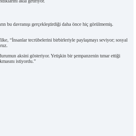
ıklarını akla getiriyor.
tların bu davranışı gerçekleştirdiği daha önce hiç görülmemiş.
, “İnsanlar tecrübelerini birbirleriyle paylaşmayı seviyor; sosyal
oruz.
rumun aksini gösteriyor. Yetişkin bir şempanzenin tımar ettiği
kmasını istiyordu.”