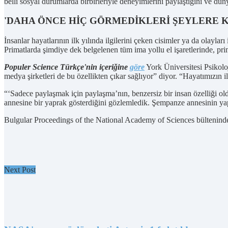
belli sosyal durumlarda birbirleriyle deneyimlerini paylaştığını ve dün
'DAHA ÖNCE HİÇ GÖRMEDİKLERİ ŞEYLERE K
İnsanlar hayatlarının ilk yılında ilgilerini çeken cisimler ya da olayla
Primatlarda şimdiye dek belgelenen tüm ima yollu el işaretlerinde, prim
Populer Science Türkçe'nin içeriğine
göre
York Üniversitesi Psikolo
medya şirketleri de bu özellikten çıkar sağlıyor” diyor. “Hayatımızın 
“‘Sadece paylaşmak için paylaşma’nın, benzersiz bir insan özelliği o
annesine bir yaprak gösterdiğini gözlemledik. Şempanze annesinin yap
Bulgular Proceedings of the National Academy of Sciences bültenind
Next Post