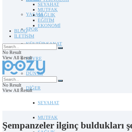
SEYAHAT
MUTFAK
YAŞAM
SAĞLIK
EĞİTİM
EKONOMİ
SPOR
BLOG
İLETİŞİM
KÜLTÜR/SANAT
No Result
View All Result
ÇEVRE
DÜNYA
No Result
DİĞER
View All Result
SEYAHAT
MUTFAK
Şempanzeler ilginç buldukları şe