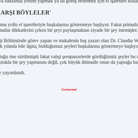
ya hakkında yorum yapmak ya da görüş belirtmek için el işaretleri kulland
ARŞI BÖYLELER'
rı ima yollu el işaretleriyle başkalarına göstermeye başlıyor. Fakat prima
atlar dikkatlerini çeken bir şeyi paylaşmaktan ziyade bir şey istemişler.
ji Bölümünde görev yapan ve makalenin baş yazarı olan Dr. Claudia Wilke
ilk yılında bile ilginç bulduğumuz şeyleri başkalarına göstermeye başlıy
lduğu öne sürülmüştü fakat vahşi şempanzelerde gördüğümüz şeyler bu du
rakla bir şey yapmasını değil, çok büyük ihtimalle onun da yaprağa ba
e yayımlandı.