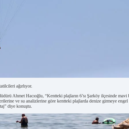
ilcileri ağırlıyor.
 Müdürü Ahmet Hacıoğlu, “Kentteki plajların 6’sı Şarköy ilçesinde mavi 
verilerine ve su analizlerine göre kentteki plajlarda denize girmeye en
ntaj” diye konuştu.