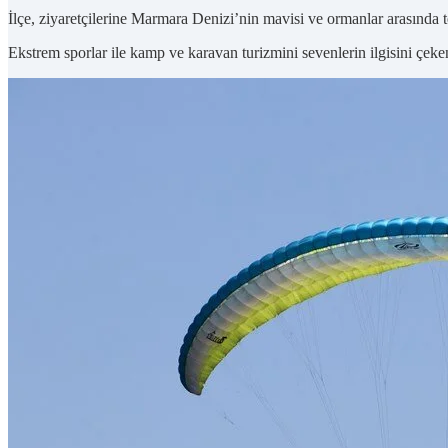
İlçe, ziyaretçilerine Marmara Denizi’nin mavisi ve ormanlar arasında te
Ekstrem sporlar ile kamp ve karavan turizmini sevenlerin ilgisini çeken