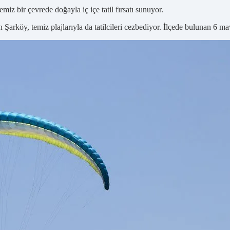
miz bir çevrede doğayla iç içe tatil fırsatı sunuyor.
 Şarköy, temiz plajlarıyla da tatilcileri cezbediyor. İlçede bulunan 6 ma