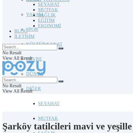
SEYAHAT
MUTFAK
YAŞAM
SAĞLIK
EĞİTİM
EKONOMİ
SPOR
BLOG
İLETİŞİM
KÜLTÜR/SANAT
No Result
View All Result
ÇEVRE
DÜNYA
No Result
DİĞER
View All Result
SEYAHAT
MUTFAK
Şarköy tatilcileri mavi ve yeşill