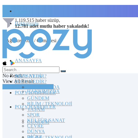
İletişim
1.119.515
haber süzüp,
Hakkımızda
12.781
adet
mutlu haber
yakaladık!
8 Ağustos 2026 / Cumartesi
ANASAYFA
No Result
POZY NEDİR?
ANASAYFA
View All Result
POZY NEDİR?
TOPLULUĞA KATILIN
HAKKIMIZDA
HAKKIMIZDA
POZY HABERLER
GÜNDEM
BİLİM / TEKNOLOJİ
POZY HABERLER
YAŞAM
SPOR
KÜLTÜR/SANAT
GÜNDEM
ÇEVRE
DÜNYA
DİĞER
BİLİM / TEKNOLOJİ