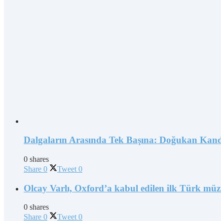
Dalgaların Arasında Tek Başına: Doğukan Kand
0 shares
Share
0
Tweet
0
Olcay Varlı, Oxford’a kabul edilen ilk Türk müz
0 shares
Share
0
Tweet
0