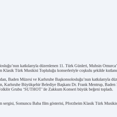
sluğu’nun katkılarıyla düzenlenen 11. Türk Günleri, Muhsin Omurca’dan
 Klasik Türk Musikisi Topluluğu konserleriyle coşkulu şekilde kutland
an, Baden Müzesi ve Karlsruhe Başkonsolosluğu’nun katkılarıyla düze
, Karlsruhe Büyükşehir Belediye Başkanı Dr. Frank Mentrup, Baden Mü
lı Folklör Grubu ‘SUTHOT’ ile Zakkum Konseri büyük beğeni topladı.
m sergisi, Somuncu Baba film gösterisi, Pforzheim Klasik Türk Musiki