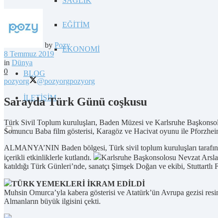
SAĞLIK
EĞİTİM
by
Pozy
EKONOMİ
8 Temmuz 2019
in
Dünya
0
BLOG
pozyorg
@pozyorg
pozyorg
İLETİŞİM
Sarayda Türk Günü coşkusu
Türk Sivil Toplum kuruluşları, Baden Müzesi ve Karlsruhe Başkonsolo
Somuncu Baba film gösterisi, Karagöz ve Hacivat oyunu ile Pforzheim
ALMANYA’NIN Baden bölgesi, Türk sivil toplum kuruluşları tarafınd
içerikli etkinliklerle kutlandı.
Karlsruhe Başkonsolosu Nevzat Arslan
katıldığı Türk Günleri’nde, sanatçı Şimşek Doğan ve ekibi, Stuttart
TÜRK YEMEKLERİ İKRAM EDİLDİ
Muhsin Omurca’yla kabera gösterisi ve Atatürk’ün Avrupa gezisi resi
Almanların büyük ilgisini çekti.