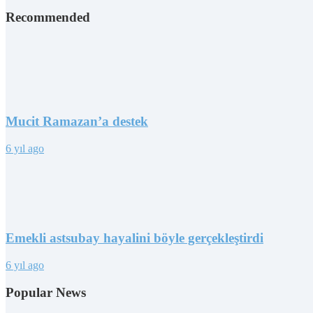
Recommended
Mucit Ramazan’a destek
6 yıl ago
Emekli astsubay hayalini böyle gerçekleştirdi
6 yıl ago
Popular News