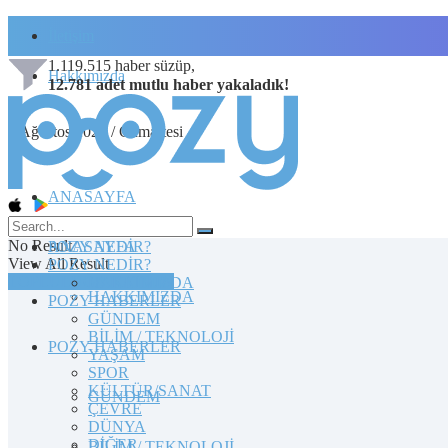
İletişim
1.119.515
haber süzüp,
Hakkımızda
12.781
adet
mutlu haber
yakaladık!
8 Ağustos 2026 / Cumartesi
ANASAYFA
No Result
POZY NEDİR?
ANASAYFA
View All Result
POZY NEDİR?
TOPLULUĞA KATILIN
HAKKIMIZDA
HAKKIMIZDA
POZY HABERLER
GÜNDEM
BİLİM / TEKNOLOJİ
POZY HABERLER
YAŞAM
SPOR
KÜLTÜR/SANAT
GÜNDEM
ÇEVRE
DÜNYA
DİĞER
BİLİM / TEKNOLOJİ