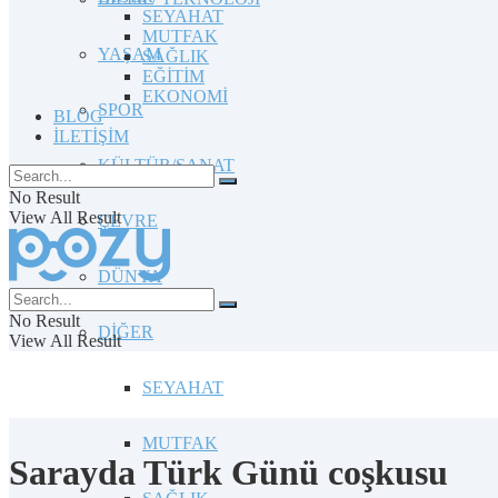
SEYAHAT
MUTFAK
YAŞAM
SAĞLIK
EĞİTİM
EKONOMİ
SPOR
BLOG
İLETİŞİM
KÜLTÜR/SANAT
No Result
View All Result
ÇEVRE
DÜNYA
No Result
DİĞER
View All Result
SEYAHAT
MUTFAK
Sarayda Türk Günü coşkusu