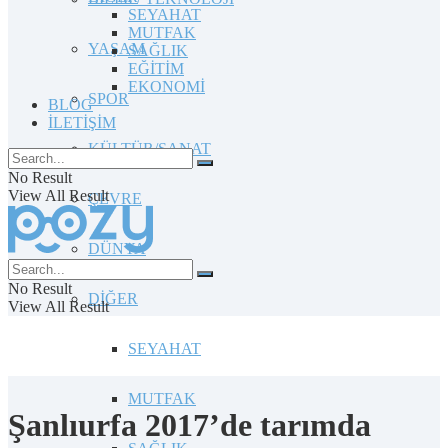
SEYAHAT
MUTFAK
YAŞAM
SAĞLIK
EĞİTİM
EKONOMİ
SPOR
BLOG
İLETİŞİM
KÜLTÜR/SANAT
No Result
View All Result
ÇEVRE
DÜNYA
No Result
DİĞER
View All Result
SEYAHAT
MUTFAK
Şanlıurfa 2017’de tarımda