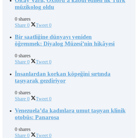
Olcay Varlı, Oxford’a kabul edilen ilk Türk
müzikolog oldu
0 shares
Share
0
Tweet
0
Bir saatliğine dünyayı yeniden
öğrenmek: Diyalog Müzesi’nin hikâyesi
0 shares
Share
0
Tweet
0
İnsanlardan korkan köpeğini sırtında
taşıyarak gezdiriyor
0 shares
Share
0
Tweet
0
Venezuela’da kadınlara umut taşıyan klinik
otobüs: Panarosa
0 shares
Share
0
Tweet
0