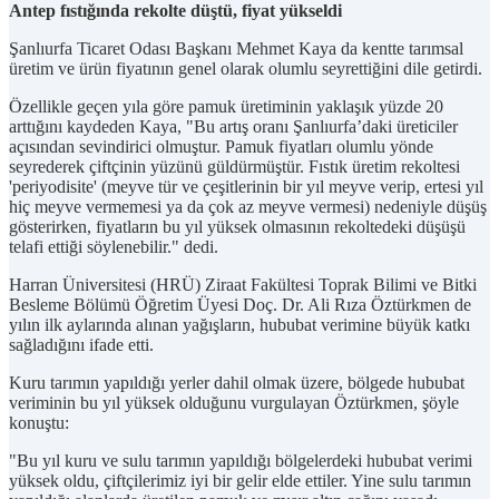
Antep fıstığında rekolte düştü, fiyat yükseldi
Şanlıurfa Ticaret Odası Başkanı Mehmet Kaya da kentte tarımsal
üretim ve ürün fiyatının genel olarak olumlu seyrettiğini dile getirdi.
Özellikle geçen yıla göre pamuk üretiminin yaklaşık yüzde 20
arttığını kaydeden Kaya, "Bu artış oranı Şanlıurfa’daki üreticiler
açısından sevindirici olmuştur. Pamuk fiyatları olumlu yönde
seyrederek çiftçinin yüzünü güldürmüştür. Fıstık üretim rekoltesi
'periyodisite' (meyve tür ve çeşitlerinin bir yıl meyve verip, ertesi yıl
hiç meyve vermemesi ya da çok az meyve vermesi) nedeniyle düşüş
gösterirken, fiyatların bu yıl yüksek olmasının rekoltedeki düşüşü
telafi ettiği söylenebilir." dedi.
Harran Üniversitesi (HRÜ) Ziraat Fakültesi Toprak Bilimi ve Bitki
Besleme Bölümü Öğretim Üyesi Doç. Dr. Ali Rıza Öztürkmen de
yılın ilk aylarında alınan yağışların, hububat verimine büyük katkı
sağladığını ifade etti.
Kuru tarımın yapıldığı yerler dahil olmak üzere, bölgede hububat
veriminin bu yıl yüksek olduğunu vurgulayan Öztürkmen, şöyle
konuştu:
"Bu yıl kuru ve sulu tarımın yapıldığı bölgelerdeki hububat verimi
yüksek oldu, çiftçilerimiz iyi bir gelir elde ettiler. Yine sulu tarımın