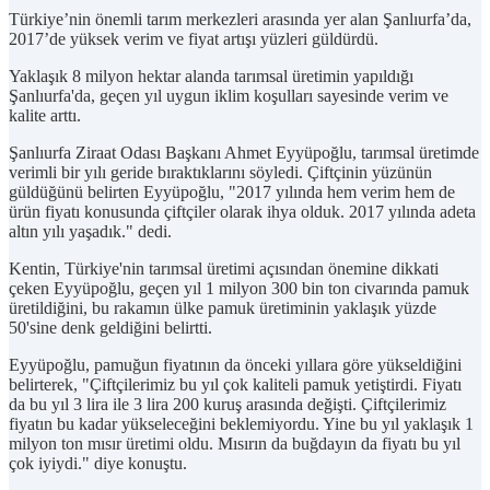
Türkiye’nin önemli tarım merkezleri arasında yer alan Şanlıurfa’da,
2017’de yüksek verim ve fiyat artışı yüzleri güldürdü.
Yaklaşık 8 milyon hektar alanda tarımsal üretimin yapıldığı
Şanlıurfa'da, geçen yıl uygun iklim koşulları sayesinde verim ve
kalite arttı.
Şanlıurfa Ziraat Odası Başkanı Ahmet Eyyüpoğlu, tarımsal üretimde
verimli bir yılı geride bıraktıklarını söyledi. Çiftçinin yüzünün
güldüğünü belirten Eyyüpoğlu, "2017 yılında hem verim hem de
ürün fiyatı konusunda çiftçiler olarak ihya olduk. 2017 yılında adeta
altın yılı yaşadık." dedi.
Kentin, Türkiye'nin tarımsal üretimi açısından önemine dikkati
çeken Eyyüpoğlu, geçen yıl 1 milyon 300 bin ton civarında pamuk
üretildiğini, bu rakamın ülke pamuk üretiminin yaklaşık yüzde
50'sine denk geldiğini belirtti.
Eyyüpoğlu, pamuğun fiyatının da önceki yıllara göre yükseldiğini
belirterek, "Çiftçilerimiz bu yıl çok kaliteli pamuk yetiştirdi. Fiyatı
da bu yıl 3 lira ile 3 lira 200 kuruş arasında değişti. Çiftçilerimiz
fiyatın bu kadar yükseleceğini beklemiyordu. Yine bu yıl yaklaşık 1
milyon ton mısır üretimi oldu. Mısırın da buğdayın da fiyatı bu yıl
çok iyiydi." diye konuştu.