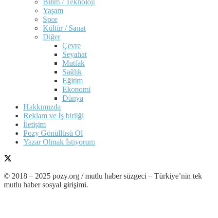
Bilim / Teknoloji
Yaşam
Spor
Kültür / Sanat
Diğer
Çevre
Seyahat
Mutfak
Sağlık
Eğitim
Ekonomi
Dünya
Hakkımızda
Reklam ve İş birliği
İletişim
Pozy Gönüllüsü Ol
Yazar Olmak İstiyorum
© 2018 – 2025 pozy.org / mutlu haber süzgeci – Türkiye’nin tek
mutlu haber sosyal girişimi.