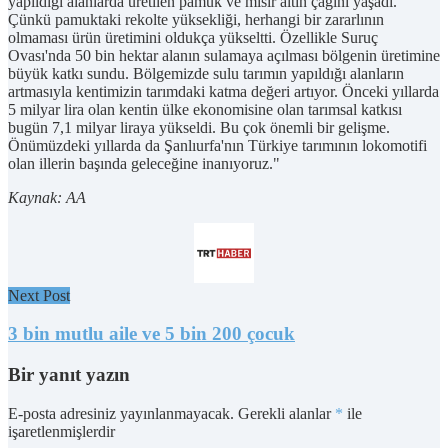
yapıldığı alanlarda üretilen pamuk ve mısır altın çağını yaşadı.
Çünkü pamuktaki rekolte yüksekliği, herhangi bir zararlının
olmaması ürün üretimini oldukça yükseltti. Özellikle Suruç
Ovası'nda 50 bin hektar alanın sulamaya açılması bölgenin üretimine
büyük katkı sundu. Bölgemizde sulu tarımın yapıldığı alanların
artmasıyla kentimizin tarımdaki katma değeri artıyor. Önceki yıllarda
5 milyar lira olan kentin ülke ekonomisine olan tarımsal katkısı
bugün 7,1 milyar liraya yükseldi. Bu çok önemli bir gelişme.
Önümüzdeki yıllarda da Şanlıurfa'nın Türkiye tarımının lokomotifi
olan illerin başında geleceğine inanıyoruz."
Kaynak: AA
Next Post
3 bin mutlu aile ve 5 bin 200 çocuk
Bir yanıt yazın
E-posta adresiniz yayınlanmayacak.
Gerekli alanlar
*
ile
işaretlenmişlerdir