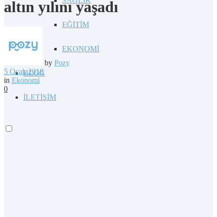
SAĞLIK
altın yılını yaşadı
EĞİTİM
EKONOMİ
by
Pozy
5 Ocak 2018
BLOG
in
Ekonomi
0
İLETİŞİM