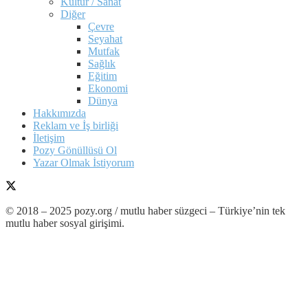
Kültür / Sanat
Diğer
Çevre
Seyahat
Mutfak
Sağlık
Eğitim
Ekonomi
Dünya
Hakkımızda
Reklam ve İş birliği
İletişim
Pozy Gönüllüsü Ol
Yazar Olmak İstiyorum
© 2018 – 2025 pozy.org / mutlu haber süzgeci – Türkiye’nin tek
mutlu haber sosyal girişimi.