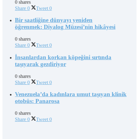
0 shares
Share
0
Tweet
0
Bir saatliğine dünyayı yeniden
öğrenmek: Diyalog Müzesi’nin hikâyesi
0 shares
Share
0
Tweet
0
İnsanlardan korkan köpeğini sırtında
taşıyarak gezdiriyor
0 shares
Share
0
Tweet
0
Venezuela’da kadınlara umut taşıyan klinik
otobüs: Panarosa
0 shares
Share
0
Tweet
0