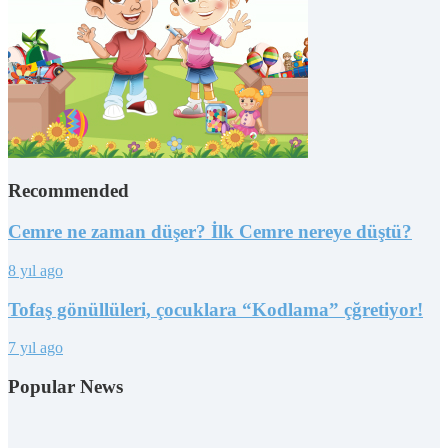
Recommended
Cemre ne zaman düşer? İlk Cemre nereye düştü?
8 yıl ago
Tofaş gönüllüleri, çocuklara “Kodlama” çğretiyor!
7 yıl ago
Popular News