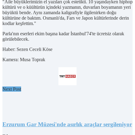
"Aile büyüklerimizin el yazıları çok estetikti. 10 yaşındayken hiphop
kültürü ve o küültürün içindeki yazmanın, duvarları boyamanın yeri
büyüktü bende. Aynı zamanda kaligrafiyle ilgilenirken doğu
kültürüne de baktım. Osmanlı'da, Fars ve Japon kültürlerinde derin
kodlar keşfettim."
Parla'nın eserleri ekim başına kadar İstanbul'74'te ücretsiz olarak
görülebilecek.
Haber: Sezen Ceceli Köse
Kamera: Musa Toprak
Next Post
Erzurum Gar Müzesi'nde asırlık araçlar sergileniyor