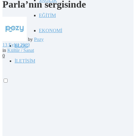
SAĞLIK
Parla’nın sergisinde
EĞİTİM
EKONOMİ
by
Pozy
13 Eylül 2019
BLOG
in
Kültür / Sanat
0
İLETİŞİM