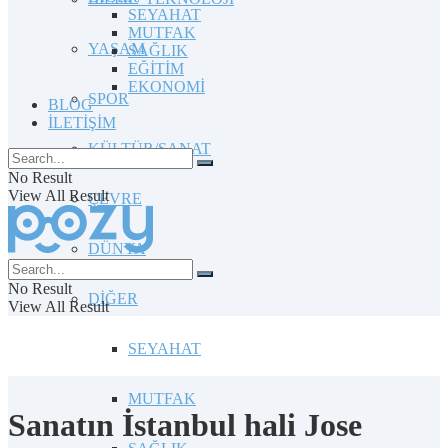
SEYAHAT
MUTFAK
YAŞAM
SAĞLIK
EĞİTİM
EKONOMİ
SPOR
BLOG
İLETİŞİM
KÜLTÜR/SANAT
No Result
View All Result
ÇEVRE
DÜNYA
No Result
DİĞER
View All Result
SEYAHAT
MUTFAK
Sanatın İstanbul hali Jose