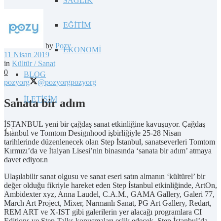
SAĞLIK
EĞİTİM
by
Pozy
EKONOMİ
11 Nisan 2019
in
Kültür / Sanat
0
BLOG
pozyorg
@pozyorg
pozyorg
İLETİŞİM
Sanata bir adım
İSTANBUL yeni bir çağdaş sanat etkinliğine kavuşuyor. Çağdaş
İstanbul ve Tomtom Designhood işbirliğiyle 25-28 Nisan
tarihlerinde düzenlenecek olan Step İstanbul, sanatseverleri Tomtom
Kırmızı’da ve İtalyan Lisesi’nin binasında ‘sanata bir adım’ atmaya
davet ediyor.n
Ulaşılabilir sanat olgusu ve sanat eseri satın almanın ‘kültürel’ bir
değer olduğu fikriyle hareket eden Step İstanbul etkinliğinde, ArtOn,
Ambidexter xyz, Anna Laudel, C.A.M., GAMA Gallery, Galeri 77,
March Art Project, Mixer, Narmanlı Sanat, PG Art Gallery, Redart,
REM ART ve X-IST gibi galerilerin yer alacağı programlara CI
Editions ve Step Talks konuşmaları eşlik edecek. Step İstanbul’da